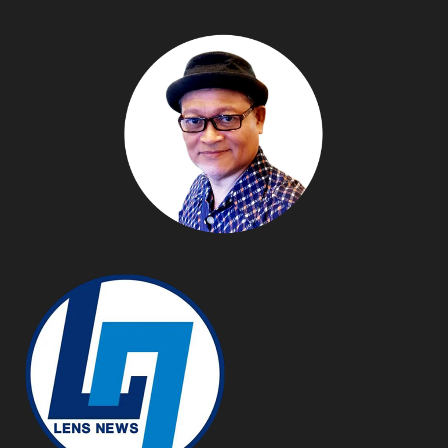
แฟ เอสเปรสโซ โรสต์ คลับ”
ชูประสบการณ์ “Vertical
Immersive Coffee
Experience” สุดล้ำในย่าน
เยาวราช ขยายฐานคนรุ่น
ใหม่