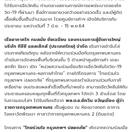
ได้รับการฉีดวัคซีน ท่ามกลางสถานการณ์การแพร่ระบาดของโค
วิด-19 ที่ผ่านมา ซึ่งมีการขยายวงกว้างอย่างรวดเร็ว และมีผู้ติด
เชื้อเพิ่มขึ้นเป็นจำนวนมาก โดยศูนย์การค้าฯ เปิดให้บริการกับ
ประชาชน ระหว่างวันที่ 7 มิ.ย. - 15 พ.ย.64
เรืออากาศโท กมลนัย ชัยเฉนียน รองกรรมการผู้จัดการใหญ่
บริษัท ทีซีซี แอสเซ็ทส์ (ประเทศไทย) จำกัด
เดินทางเข้ารับโล่
ประกาศเกียรติคุณ หลังจากให้ความร่วมมือกับกรุงเทพมหานคร
ดำเนินการจัดสรรพื้นที่บริเวณชั้น 5 ด้านหน้าศูนย์การค้า เดอะ
สตรีท รัชดา เปิด “หน่วยความร่วมมือบริการฉีดวัคซีนโควิด-19
กรุงเทพมหานคร-หอการค้าไทย” ภายใต้โครงการ “ไทยร่วมใจ
กรุงเทพฯ ปลอดภัย” ที่กรุงเทพมหานครดำเนินงานร่วมกับภาคี
เครือข่าย จนประสบผลสำเร็จเป็นที่น่าพอใจ สามารถฉีดวัคซีนให้กับ
ประชาชนครอบคลุมทุกพื้นที่ทั่วกรุงเทพฯ ได้กว่า 3 ล้านโดส โดย
ในการมอบโล่ฯ ได้รับเกียรติจาก
พล.ต.อ.อัศวิน ขวัญเมือง ผู้ว่า
ราชการกรุงเทพมหานคร
เป็นผู้มอบ ณ ห้องบางกอก อาคาร
ไอยราวัตพัฒนา ศาลาว่าการกรุงเทพมหานคร 2 (ดินแดง)
โครงการ
“ไทยร่วมใจ กรุงเทพฯ ปลอดภัย”
เกิดจากความร่วมมือ