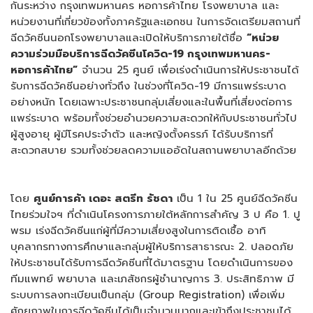
กันระหว่าง กรุงเทพมหานคร หอการค้าไทย โรงพยาบาล และ
หน่วยงานที่เกี่ยวข้องทั้งภาครัฐและเอกชน ในการจัดเตรียมสถานที่
ฉีดวัคซีนนอกโรงพยาบาลและเปิดให้บริการภายใต้ชื่อ
“หน่วย
ความร่วมมือบริการฉีดวัคซีนโควิด-19 กรุงเทพมหานคร-
หอการค้าไทย”
จำนวน 25 ศูนย์ เพื่อเร่งดำเนินการให้ประชาชนได้
รับการฉีดวัคซีนอย่างทั่วถึง ในช่วงที่โควิด-19 มีการแพร่ระบาด
อย่างหนัก โดยเฉพาะประชาชนกลุ่มเสี่ยงและในพื้นที่เสี่ยงต่อการ
แพร่ระบาด พร้อมทั้งช่วยอำนวยความสะดวกให้กับประชาชนทั่วไป
ผู้สูงอายุ ผู้มีโรคประจำตัว และหญิงตั้งครรภ์ ได้รับบริการที่
สะดวกสบาย รวมทั้งช่วยลดความแออัดในสถานพยาบาลอีกด้วย
โดย
ศูนย์การค้า เดอะ สตรีท รัชดา
เป็น 1 ใน 25 ศูนย์ฉีดวัคซีน
ไทยร่วมใจฯ ที่ดำเนินโครงการภายใต้หลักการสำคัญ 3 ป คือ 1. ปู
พรม เร่งฉีดวัคซีนแก่ผู้ที่มีความเสี่ยงสูงในการติดเชื้อ อาทิ
บุคลากรทางการศึกษาและกลุ่มผู้ให้บริการสาธารณะ 2. ปลอดภัย
ให้ประชาชนได้รับการฉีดวัคซีนที่ได้มาตรฐาน โดยดำเนินการของ
ทีมแพทย์ พยาบาล และเภสัชกรผู้ชำนาญการ 3. ประสิทธิภาพ มี
ระบบการลงทะเบียนเป็นกลุ่ม (Group Registration) เพื่อเพิ่ม
ศักยภาพในการฉีดวัคซีนได้เป็นจำนวนมากและเข้าถึงประชาชนได้