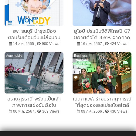
รพ. ธนบุรี บำรุงเมือง
ยูโอบี ประเมินจีดีพีไทยปี 67
ต้อนรับเดือนวันแม่ส่งมอบ
ขยายตัวได้ 3.6% จากภาค
แพ็กเกจตรวจสุขภาพคุณผู้
ส่งออก และท่องเที่ยวฟื้นตัว
14 ส.ค. 2565 ,
900 Views
16 ก.พ. 2567 ,
424 Views
หญิง ภายใต้คอนเซปต์
ดันเงินบาทแข็งแกร่ง ขณะที่
“THE Wonder Lady ยก
แรงกดดันเงินเฟ้อแผ่วลง
Automobile
Business
ระดับสุขภาพดี เพื่อคุณผู้
หญิง” วันนี้ – 31 สิงหาคม
2565
สุราษฎร์ธานี พร้อมเป็นเจ้า
เนสกาแฟสร้างปรากฏการณ์
ภาพการแข่งขันเรือใบ
“ที่สุดของเอสเปรสโซสไตล์
นานาชาติ สมุย รีกัตต้า
ไทย” ส่ง “เนสกาแฟ เบลนด์
06 พ.ค. 2567 ,
369 Views
09 ก.ค. 2566 ,
436 Views
2567
แอนด์ บรู เอสเปรสโซ โรสต์”
ซองเขียว สูตรใหม่ สูตรที่ดี
ที่สุด พร้อมเนรมิต “เนสกา