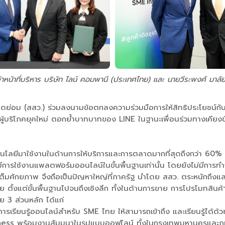
้าหน้าที่บริหาร บริษัท ไลน์ คอมพานี (ประเทศไทย) และ นายวีระพงศ์ มา
อม (สสว.) ร่วมลงนามข้อตกลงความร่วมมือการให้สิทธิประโยชน์กับผู้ป
งผู้บริโภคยุคใหม่ ตอกย้ำบาทบาทของ LINE ในฐานะเพื่อนร่วมทางเคียงข
โนโลยีมาใช้งานในด้านการให้บริการและการตลาดมากที่สุดถึงกว่า 60%
ีการใช้งานแพลตฟอร์มออนไลน์ในขั้นพื้นฐานเท่านั้น โดยยังไม่มีการ
เต็มศักยภาพ จึงถือเป็นปัญหาใหญ่ที่ภาครัฐ นำโดย สสว. ตระหนักถึงแล
ย ตั้งแต่ขั้นพื้นฐานไปจนถึงเชิงลึก ทั้งในด้านการขาย การโปรโมทสินค
ย 3 ส่วนหลัก ได้แก่
ารเรียนรู้ออนไลน์สำหรับ SME ไทย ให้สามารถเข้าถึง และเรียนรู้ได้ด
siness พร้อมงานสัมมนาในรูปแบบออฟไลน์ ทั้งในกรุงเทพมหานครและภู