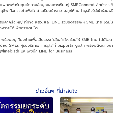
ถึงแพลตฟอร์มศูนย์กลางข้อมูลและการเรียนรู้ SMEConnext สิทธิ์การเข
คลูซีฟ กิจกรรมไลฟ์สไตล์ เสริมสร้างความสุขให้คนทำธุรกิจได้เข้าร่วม
นค้าครั้งใหญ่ ที่ทาง สสว. และ LINE ร่วมรังสรรค์ให้ SME ไทย ได้มี
างรายได้เพื่อการเติบโต
ร้อมอยู่เคียงข้างเพื่อเป็นแรงกำลังสำคัญช่วยให้ SME ไทย ได้มีโอกาสเ
เบียน SMEs ผู้รับบริการภาครัฐได้ที่ bizportal.go.th พร้อมติดตา
: @linebizth และเฟซบุ๊ก LINE for Business
ข่าวอื่นๆ ที่น่าสนใจ
Health