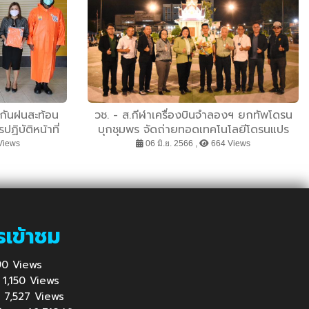
อกันฝนสะท้อน
วช. - ส.กีฬาเครื่องบินจำลองฯ ยกทัพโดรน
ิบัติหน้าที่
บุกชุมพร จัดถ่ายทอดเทคโนโลยีโดรนแปร
อักษรภาคใต้ ครั้งที่ 1
Views
06 มิ.ย. 2566 ,
664 Views
รเข้าชม
 690 Views
 : 1,150 Views
้ : 7,527 Views