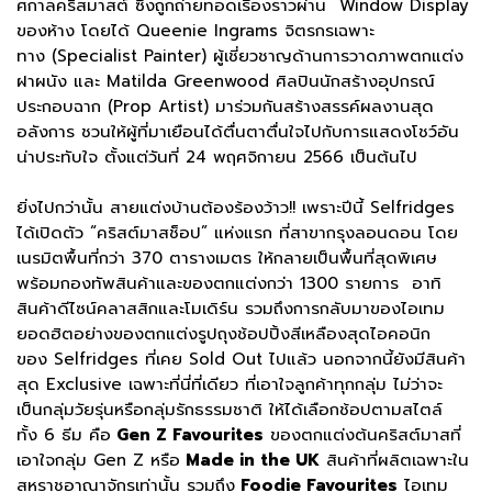
ศกาลคริสมาสต์ ซึ่งถูกถ่ายทอดเรื่องราวผ่าน Window Display
ของห้าง โดยได้ Queenie Ingrams จิตรกรเฉพาะ
ทาง (Specialist Painter) ผู้เชี่ยวชาญด้านการวาดภาพตกแต่ง
ฝาผนัง และ Matilda Greenwood ศิลปินนักสร้างอุปกรณ์
ประกอบฉาก (Prop Artist) มาร่วมกันสร้างสรรค์ผลงานสุด
อลังการ ชวนให้ผู้ที่มาเยือนได้ตื่นตาตื่นใจไปกับการแสดงโชว์อัน
น่าประทับใจ ตั้งแต่วันที่ 24 พฤศจิกายน 2566 เป็นต้นไป
ยิ่งไปกว่านั้น สายแต่งบ้านต้องร้องว้าว!! เพราะปีนี้ Selfridges
ได้เปิดตัว “คริสต์มาสช็อป” แห่งแรก ที่สาขากรุงลอนดอน โดย
เนรมิตพื้นที่กว่า 370 ตารางเมตร ให้กลายเป็นพื้นที่สุดพิเศษ
พร้อมกองทัพสินค้าและของตกแต่งกว่า 1300 รายการ อาทิ
สินค้าดีไซน์คลาสสิกและโมเดิร์น รวมถึงการกลับมาของไอเทม
ยอดฮิตอย่างของตกแต่งรูปถุงช้อปปิ้งสีเหลืองสุดไอคอนิก
ของ Selfridges ที่เคย Sold Out ไปแล้ว นอกจากนี้ยังมีสินค้า
สุด Exclusive เฉพาะที่นี่ที่เดียว ที่เอาใจลูกค้าทุกกลุ่ม ไม่ว่าจะ
เป็นกลุ่มวัยรุ่นหรือกลุ่มรักธรรมชาติ ให้ได้เลือกช้อปตามสไตล์
ทั้ง 6 ธีม คือ
Gen Z Favourites
ของตกแต่งต้นคริสต์มาสที่
เอาใจกลุ่ม Gen Z หรือ
Made in the UK
สินค้าที่ผลิตเฉพาะใน
สหราชอาณาจักรเท่านั้น รวมถึง
Foodie Favourites
ไอเทม