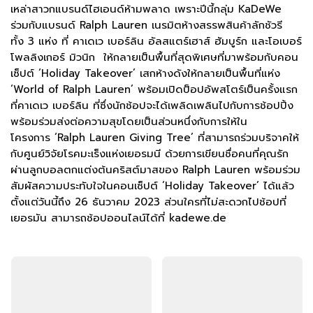
เหล่าสาวกแบรนด์ไฮเอนด์ห้ามพลาด เพราะปีนี้กลุ่ม KaDeWe
ร่วมกับแบรนด์ Ralph Lauren เนรมิตห้างสรรพสินค้าลักชัวรี
ทั้ง 3 แห่ง ที่ คาเดเว เบอร์ลิน อัลสแตร์เฮาส์ ฮัมบูร์ก และโอเบอร์
โพลลิงเกอร์ มิวนิก ให้กลายเป็นพื้นที่สุดพิเศษที่มาพร้อมกับคอน
เซ็ปต์ ‘Holiday Takeover’ เสกห้างดังให้กลายเป็นพื้นที่แห่ง
‘World of Ralph Lauren’ พร้อมเปิดป็อปอัพสโตร์เป็นครั้งแรก
ที่คาเดเว เบอร์ลิน ที่ซึ่งนักช้อปจะได้เพลิดเพลินไปกับการช้อปปิ้ง
พร้อมร่วมส่งต่อความสุขโดยเป็นส่วนหนึ่งกับการให้ใน
โครงการ ‘Ralph Lauren Giving Tree’ ที่สามารถร่วมบริจาคให้
กับศูนย์วิจัยโรคมะเร็งแห่งเยอรมนี ด้วยการเขียนชื่อคนที่คุณรัก
ผ่านลูกบอลตกแต่งต้นคริสต์มาสของ Ralph Lauren พร้อมร่วม
สัมผัสความประทับใจในคอนเซ็ปต์ ‘Holiday Takeover’ ได้แล้ว
ตั้งแต่วันนี้ถึง 26 ธันวาคม 2023 ส่วนใครที่ไม่สะดวกไปช้อปที่
เยอรมัน สามารถช้อปออนไลน์ได้ที่ kadewe.de