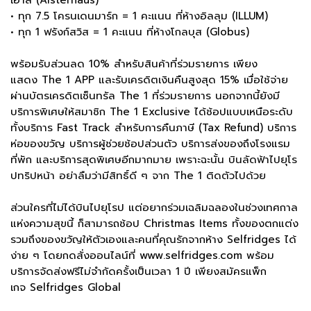
เฮ้าส์ (Alsterhaus)
• ทุก 7.5 โครนเดนมาร์ก = 1 คะแนน ที่ห้างอิลลุม (ILLUM)
• ทุก 1 ฟรังก์สวิส = 1 คะแนน ที่ห้างโกลบุส (Globus)
พร้อมรับส่วนลด 10% สำหรับสินค้าที่ร่วมรายการ เพียง
แสดง The 1 APP และรับเครดิตเงินคืนสูงสุด 15% เมื่อใช้จ่าย
ผ่านบัตรเครดิตเซ็นทรัล The 1 ที่ร่วมรายการ นอกจากนี้ยังมี
บริการพิเศษให้สมาชิก The 1 Exclusive ได้ช้อปแบบเหนือระดับ
ทั้งบริการ Fast Track สำหรับการคืนภาษี (Tax Refund) บริการ
ห่อของขวัญ บริการผู้ช่วยช้อปส่วนตัว บริการส่งของถึงโรงแรม
ที่พัก และบริการสุดพิเศษอีกมากมาย
เพราะฉะนั้น บินลัดฟ้าไปยุโร
ปทริปหน้า อย่าลืมว่ามีสิทธิ์ดี ๆ จาก The 1 ติดตัวไปด้วย
ส่วนใครที่ไม่ได้บินไปยุโรป แต่อยากร่วมเฉลิมฉลองในช่วงเทศกาล
แห่งความสุขนี้ ก็สามารถช้อป Christmas Items ทั้งของตกแต่ง
รวมถึงของขวัญให้ตัวเองและคนที่คุณรักจากห้าง Selfridges ได้
ง่าย ๆ โดยกดสั่งออนไลน์ที่
www.selfridges.com
พร้อม
บริการจัดส่งฟรีไม่จำกัดครั้งเป็นเวลา 1 ปี เพียงสมัครแพ็ก
เกจ Selfridges Global