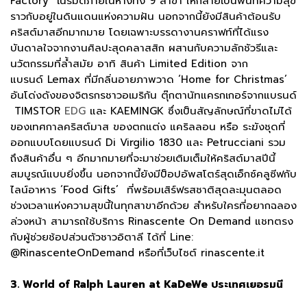
Factory” เนรมิตภายในห้างทั้ง 9 สาขา ให้กลายเป็นพื้นที่ความสุข
ราวกับอยู่ในดินแดนแห่งความฝัน นอกจากนี้ยังมีสินค้าต้อนรับ
คริสต์มาสอีกมากมาย โดยเฉพาะบรรดางานคราฟท์ที่ได้แรง
บันดาลใจจากงานศิลปะสุดคลาสสิก ผสานกับความลักชัวรีและ
นวัตกรรมที่ล้ำสมัย อาทิ สินค้า Limited Edition จาก
แบรนด์ Lemax ที่มีกลิ่นอายภาพวาด ‘Home for Christmas’
อันโด่งดังของจิตรกรชาวอเมริกัน ตุ๊กตานัทแครกเกอร์จากแบรนด์
TIMSTOR
EDG
และ KAEMINGK ซึ่งเป็นสัญลักษณ์ที่ขาดไม่ได้
ของเทศกาลคริสต์มาส ของตกแต่ง แคริลลอน หรือ ระฆังชุดที่
ออกแบบโดยแบรนด์ Di Virgilio 1830 และ Petrucciani รวม
ถึงสินค้าอื่น ๆ อีกมากมายที่จะมาช่วยเติมเต็มให้คริสต์มาสปีนี้
สมบูรณ์แบบยิ่งขึ้น นอกจากนี้ยังมีป็อปอัพสโตร์สุดเอ็กซ์คลูซีฟกับ
ไลน์อาหาร ‘Food Gifts’ ที่พร้อมเสิร์ฟรสชาติสุดละมุนตลอด
ช่วงเวลาแห่งความสุขนี้ในทุกสาขาอีกด้วย สำหรับใครที่อยากฉลอง
ล่วงหน้า สามารถใช้บริการ Rinascente On Demand แชทตรง
กับผู้ช่วยช้อปส่วนตัวชาวอิตาลี ได้ที่ Line:
@RinascenteOnDemand หรือที่เว็บไซต์ rinascente.it
3. World of Ralph Lauren at KaDeWe ประเทศเยอรมนี