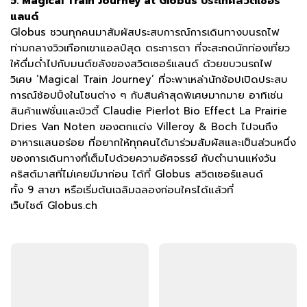
5. Magical Train Journey at Globus ประเทศสวิตเซอร์
แลนด์
Globus ชวนทุกคนมาสัมผัสประสบการณ์การเดินทางบนรถไฟ
ท่ามกลางวิวเทือกเขาแอลป์สุด ตระการตา ที่จะสะกดนักท่องเที่ยว
ให้ดื่มด่ำไปกับมนต์ขลังของสวิตเซอร์แลนด์ ด้วยขบวนรถไฟ
วิเศษ ‘Magical Train Journey’ ที่จะพาเหล่านักช้อปเปิดประสบ
การณ์ช้อปปิ้งในโซนต่าง ๆ กับสินค้าสุดพิเศษมากมาย อาทิเช่น
สินค้าแฟชั่นและบิวตี้ Claudie Pierlot Bio Effect La Prairie
Dries Van Noten ของตกแต่ง Villeroy & Boch ไปจนถึง
อาหารแสนอร่อย ที่อยากให้ทุกคนได้มาร่วมสัมผัสและเป็นส่วนหนึ่ง
ของการเดินทางที่เต็มไปด้วยความอัศจรรย์ กับตำนานแห่งวัน
คริสต์มาสที่ไม่เคยมีมาก่อน ได้ที่ Globus สวิตเซอร์แลนด์
ทั้ง 9 สาขา หรือเริ่มต้นเฉลิมฉลองก่อนใครได้แล้วที่
เว็บไซต์ Globus.ch