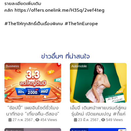
รายละเอียดเพิ่มเติม
คลิก
https://offers.onelink.me/H3Sq/2vef4teg
#The1ให้ทุกสิทธิ์เป็นเรื่องพิเศษ #The1inEurope
ข่าวอื่นๆ ที่น่าสนใจ
Business
Automobile
“ช้อปปี้” เผยอินไซด์ชั่วโมง
เอ็มจี เดินหน้าพาแบรนด์สู่คน
นาทีทอง “เที่ยงคืน-ตีสอง”
รุ่นใหม่ เปิดแคมเปญ #ก็แค่
เป็นตัวเองDareToBeYou
27 ก.พ. 2567 ,
454 Views
23 มี.ค. 2567 ,
549 Views
สนับสนุนให้ “กล้า” เป็นตัว