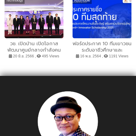
เองได้อย่างเต็มที่
Technology
Automobile
วช. เปิดบ้าน เปิดโอกาส
ฟอร์ดประกาศ 10 ทีมเยาวชน
พัฒนาศูนย์กลางกำลังคน
ระดับอาชีวศึกษาและ
ระดับสูง และศูนย์กลางการ
อุดมศึกษา ผ่านเข้ารอบ
20 มิ.ย. 2566 ,
495 Views
16 พ.ย. 2564 ,
1191 Views
เรียนรู้ระดับอาเซียน ผ่าน
สุดท้ายในโครงการ Ford+
NRCT Open House
Innovator Scholarship
2023
2021