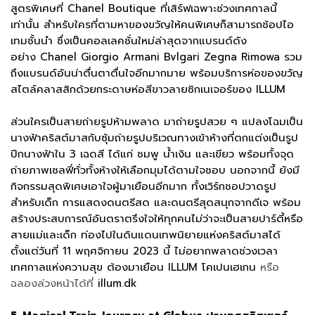
สูตรพิเศษที่ Chanel Boutique ที่เสิร์ฟเฉพาะช่วงเทศกาลนี้
เท่านั้น สำหรับใครที่ตามหาของขวัญให้คนพิเศษก็สามารถช้อปไอ
เทมชั้นนำ ซึ่งเป็นคอลเลคชั่นใหม่ล่าสุดจากแบรนด์ดัง
อย่าง Chanel Giorgio Armani Bvlgari Zegna Rimowa รวม
ถึงแบรนด์อันน่าตื่นตาตื่นใจอีกมากมาย พร้อมบริการห่อของขวัญ
สไตล์คลาสสิกด้วยกระดาษห่อสีขาวลายซิกเนเจอร์ของ ILLUM
ส่วนใครเป็นสายถ่ายรูปห้ามพลาด มาถ่ายรูปสวย ๆ แปลงโฉมเป็น
นางฟ้าคริสต์มาสกับซุ้มถ่ายรูปบริเวณทางเข้าห้างที่ตกแต่งเป็นรูป
ปีกนางฟ้าใน 3 เฉดสี ได้แก่ ชมพู น้ำเงิน และเขียว พร้อมทั้งจุด
ถ่ายภาพเซลฟี่ทั่วทั้งห้างให้เลือกมุมได้ตามใจชอบ นอกจากนี้ ยังมี
กิจกรรมสุดพิเศษเอาใจผู้มาเยือนอีกมาก ทั้งเวิร์กชอปวาดรูป
สำหรับเด็ก การแสดงดนตรีสด และดนตรีสุดสนุกจากดีเจ พร้อม
สร้างประสบการณ์อันตราตรึงใจให้ทุกคนไม่ว่าจะเป็นสายปาร์ตี้หรือ
สายแม่และเด็ก ท่องไปในดินแดนเทพนิยายแห่งคริสต์มาสได้
ตั้งแต่วันที่ 11 พฤศจิกายน 2023 นี้ ไม่อยากพลาดช่วงเวลา
เทศกาลแห่งความสุข ต้องมาเยือน ILLUM โคเปนเฮเกน
หรือ
ฉลองล่วงหน้าได้ที่
illum.dk