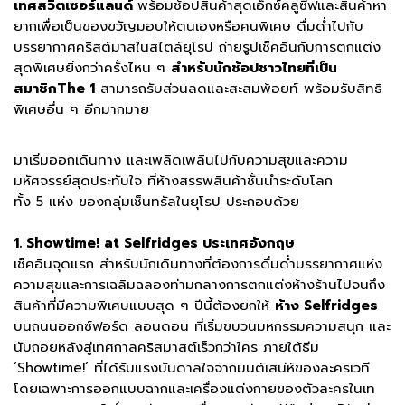
เทศสวิตเซอร์แลนด์
พร้อมช้อปสินค้าสุดเอ็กซ์คลูซีฟและสินค้าหา
ยากเพื่อเป็นของขวัญมอบให้ตนเองหรือคนพิเศษ ดื่มด่ำไปกับ
บรรยากาศคริสต์มาสในสไตล์ยุโรป ถ่ายรูปเช็คอินกับการตกแต่ง
สุดพิเศษยิ่งกว่าครั้งไหน ๆ
สำหรับนักช้อปชาวไทยที่เป็น
สมาชิกThe 1
สามารถรับส่วนลดและสะสมพ้อยท์ พร้อมรับสิทธิ
พิเศษอื่น ๆ อีกมากมาย
มาเริ่มออกเดินทาง และเพลิดเพลินไปกับความสุขและความ
มหัศจรรย์สุดประทับใจ ที่ห้างสรรพสินค้าชั้นนำระดับโลก
ทั้ง 5 แห่ง ของกลุ่มเซ็นทรัลในยุโรป ประกอบด้วย
1. Showtime! at Selfridges ประเทศอังกฤษ
เช็คอินจุดแรก สำหรับนักเดินทางที่ต้องการดื่มด่ำบรรยากาศแห่ง
ความสุขและการเฉลิมฉลองท่ามกลางการตกแต่งห้างร้านไปจนถึง
สินค้าที่มีความพิเศษแบบสุด ๆ ปีนี้ต้องยกให้
ห้าง Selfridges
บนถนนออกซ์ฟอร์ด ลอนดอน ที่เริ่มขบวนมหกรรมความสนุก และ
นับถอยหลังสู่เทศกาลคริสมาสต์เร็วกว่าใคร ภายใต้ธีม
‘Showtime!’ ที่ได้รับแรงบันดาลใจจากมนต์เสน่ห์ของละครเวที
โดยเฉพาะการออกแบบฉากและเครื่องแต่งกายของตัวละครในเท