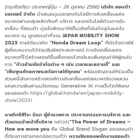
(กรุงโตเกียว ประเทศญี่ปุ่น – 26 ตุลาคม 2566)
บริษัท ฮอนด้า
มอเตอร์ จำกัด
นำเสนอมุมมองเทคโนโลยีการขับเคลื่อนแห่ง
อนาคตผ่านกลุ่มผลิตภัณฑ์ บริการ และเทคโนโลยีด้านการขับ
เคลื่อน ที่ฮอนด้า มุ่งมั่นพัฒนาให้เป็นจริงทั้งในปัจจุบันและใน
อนาคต ณ บูทฮอนด้าที่งาน
JAPAN MOBILITY SHOW
2023
ภายใต้แนวคิด
“Honda Dream Loop”
ที่เปิดโอกาสให้
ผู้เยี่ยมชมงานได้ร่วมสัมผัสประสบการณ์ การขับเคลื่อนแห่ง
อนาคตที่ได้สร้างสรรค์ขึ้นเพื่อตอบโจทย์และเพิ่มคุณค่าให้ผู้คนใน
การ
“ก้าวข้ามข้อจำกัดต่าง ๆ เช่น เวลาและสถานที่” และ
“เพิ่มพูนศักยภาพและโอกาสให้ทุกคน
” พร้อมเชิญชวนให้ร่วมเป็น
ส่วนหนึ่งในการสร้างสรรค์การขับเคลื่อนแห่งอนาคตในวงแหวน
แห่งความฝันผ่านนวัตกรรม Generative AI ทางเว็บไซต์พิเศษ
ของฮอนด้า
https://global.honda/en/japan-mobility-
show/2023/
นายโทชิฮิโระ มิเบะ ผู้อำนวยการ ประธานกรรมการบริหาร และ
ตัวแทนเจ้าหน้าที่บริหาร
กล่าวว่า
“The Power of Dreams –
How we move you
คือ Global Brand Slogan ของฮอนด้า
ที่ต้องการถ่ายทอดข้อความที่ว่า
ความฝันของพนักงานฮอนด้า