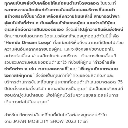
ทุกคนเป็นพลังขับเคลื่อนให้แก่ฮอนด้ามาโดยตลอด
ในขณะที่
หลากหลายผลิตภัณฑ์ด้านการขับเคลื่อนและบริการที่ฮอนด้า
สร้างสรรค์ขึ้นมาด้วย พลังแห่งความฝันเหล่านี้ สามารถนำพา
ผู้คนไปยังที่ต่าง ๆ ขับเคลื่อนหัวใจของผู้คน และช่วยให้ผู้คน
ตระหนักถึงความฝันของตนเอง
ซึ่งจะ
นำไปสู่ความฝันอันยิ่งใหญ่
อีกมากมายในอนาคต โดยแนวคิดหลักของบูทฮอนด้าในปีนี้ คือ
‘Honda Dream Loop’
ที่สะท้อนให้เห็นถึงอนาคตที่เปี่ยมไปด้วย
ความฝันอันหลากหลายของผู้คน และจะยังคงแผ่ขยายออกไป
อย่างต่อเนื่อง ผ่านผลิตภัณฑ์และบริการ ด้านการขับเคลื่อนที่
รวบรวมความฝันของฮอนด้าเอาไว้ ที่ช่วยให้ผู้คน
‘ก้าวข้ามข้อ
จำกัดต่าง ๆ เช่น เวลาและสถานที่’
และ
‘เพิ่มพูนศักยภาพและ
โอกาสให้ทุกคน
’ ซึ่งถือเป็นคุณค่าที่สำคัญของผลิตภัณฑ์และ
บริการด้านการขับเคลื่อนทุกประเภทที่ฮอนด้านำเสนอมาตลอด 75
ปีนับตั้งแต่ก่อตั้งบริษัท และจะยังคงเป็นคุณค่าอันเป็นเอกลักษณ์ที่
ฮอนด้ามุ่งมั่นนำเสนอ เพื่อให้ผู้คนได้รับความสุขและอิสระในการ
เดินทางต่อไปในอนาคต”
สำหรับนวัตกรรมขับเคลื่อนที่เป็นไฮไลต์ของบูทฮอนด้าใน
งาน JAPAN MOBILITY SHOW 2023 ได้แก่