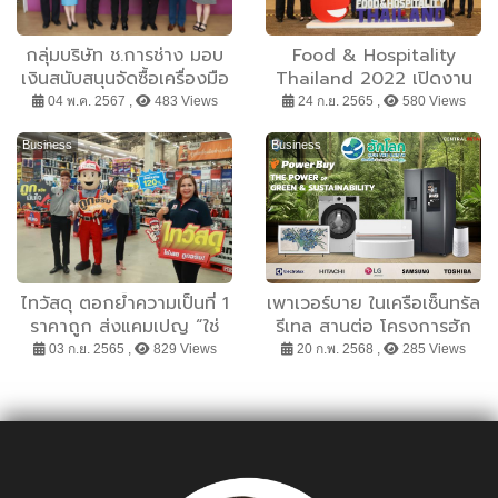
กลุ่มบริษัท ช.การช่าง มอบ
Food & Hospitality
เงินสนับสนุนจัดซื้อเครื่องมือ
Thailand 2022 เปิดงาน
แพทย์ คณะแพทยศาสตร์
ยิ่งใหญ่ ภาครัฐ องค์กร
04 พ.ค. 2567 ,
483 Views
24 ก.ย. 2565 ,
580 Views
โรงพยาบาลรามาธิบดี
ธุรกิจ เอกชน จับมือขับ
เคลื่อนอุตสาหกรรมท่อง
Business
Business
เที่ยว โรงแรม ร้านอาหาร
และบริการรอบใหม่
ไทวัสดุ ตอกย้ำความเป็นที่ 1
เพาเวอร์บาย ในเครือเซ็นทรัล
ราคาถูก ส่งแคมเปญ “ใช่
รีเทล สานต่อ โครงการฮัก
เลย ถูกจริง” ตรึงราคา
โลก เดินหน้าสู่ความยั่งยืน
03 ก.ย. 2565 ,
829 Views
20 ก.พ. 2568 ,
285 Views
สินค้า ยืนหยัดคู่คนไทย สู้
ชวนคนไทยหัวใจสีเขียวช้อป
กระแสเศรษฐกิจ
สินค้ารักษ์โลก