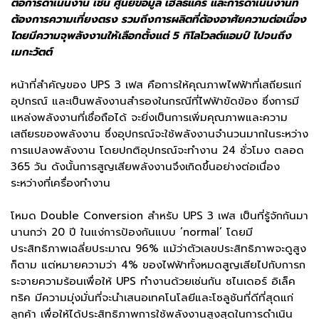
ต่อการดำเนินงาน เช่น ศูนย์ข้อมูล เฮลธ์แคร์ และการดำเนินงานที่
ต้องการความเที่ยงตรง รวมถึงการผลิตที่ต้องอาศัยความต่อเนื่อง
โดยมีความจุพลังงานให้เลือกตั้งแต่ 5 กิโลโวลต์แอมป์ ไปจนถึง
เมกะวัตต์
หน้าที่สำคัญของ UPS 3 เฟส คือการให้คุณภาพไฟฟ้าที่เสถียรแก่
อุปกรณ์ และเป็นพลังงานสำรองในกรณีที่ไฟฟ้าขัดข้อง ซึ่งการมี
แหล่งพลังงานที่เชื่อถือได้ จะยิ่งเป็นการเพิ่มคุณภาพและความ
เสถียรของพลังงาน ซึ่งอุปกรณ์จะใช้พลังงานจำนวนมากในระหว่าง
การแปลงพลังงาน โดยปกติอุปกรณ์จะทำงาน 24 ชั่วโมง ตลอด
365 วัน ดังนั้นการสูญเสียพลังงานจึงเกิดขึ้นอย่างต่อเนื่อง
ระหว่างที่เครื่องทำงาน
โหมด Double Conversion สำหรับ UPS 3 เฟส เป็นที่รู้จักกันมา
นานกว่า 20 ปี ในแง่การป้องกันแบบ ’normal’ โดยมี
ประสิทธิภาพเฉลี่ยประมาณ 96% แม้ว่าตัวเลขประสิทธิภาพจะดูสูง
ก็ตาม แต่หมายความว่า 4% ของไฟฟ้าทั้งหมดสูญเสียไปกับการก
ระจายความร้อนเพื่อให้ UPS ทำงานด้วยเช่นกัน ชไนเดอร์ อิเล็ค
ทริค มีความมุ่งมั่นที่จะนำเสนอเทคโนโลยีและโซลูชันที่ดีที่สุดแก่
ลูกค้า เพื่อให้ได้ประสิทธิภาพการใช้พลังงานสูงสุดในการดำเนิน