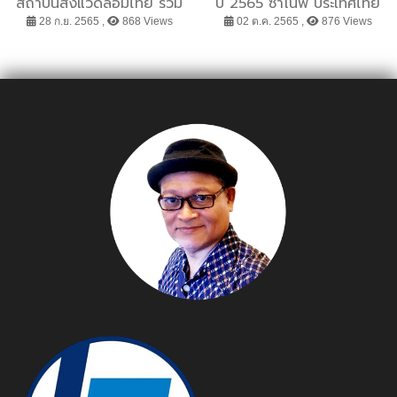
สถาบันสิ่งแวดล้อมไทย ร่วม
ปี 2565 ซาโนฟี่ ประเทศไทย
กันผลักดัน การพัฒนาองค์
สมาคมพันธุศาสตร์แห่ง
28 ก.ย. 2565 ,
868 Views
02 ต.ค. 2565 ,
876 Views
ความรู้และเครือข่ายบุคลากร
ประเทศไทย สมาคมเวชพันธุ
วิจัยด้านสิ่งแวดล้อมเพื่อการ
ศาสตร์และจีโนมิกส์ทางการ
พัฒนาที่ยั่งยืน
แพทย์พร้อมพันธมิตรสำคัญ
จัดงาน “20 ปี บนเส้นทาง
แห่งความหวัง…เสริมพลังโก
เช่ร์”