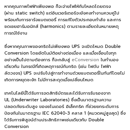
หากคุณภาพไฟฟ้าเพียงพอ ก็จะจ่ายไฟให้กับโหลดโดยตรง
(ผ่าน static switch) แต่อินเวอร์เตอร์จะยังคงทำงานควบคู่ไป
พร้อมกับการชาร์จแบตเตอรี่ การแก้ไขตัวประกอบกำลัง และการ
ชดเชยฮาร์มอนิกส์ (harmonics) ตามรายละเอียดในหมายเหตุ
การณ์ใช้งาน
ซึ่งหากคุณภาพของกริดไม่เพียงพอ UPS จะเปิดโหมด Double
Conversion โดยอัตโนมัติอย่างต่อเนื่อง และเมื่อเงื่อนไขทุก
อย่างเป็นไปตามต้องการ ก็จะกลับสู่
eConversion
ในทำนอง
เดียวกัน ในกรณีที่เกิดเหตุการณ์กับกริด (เช่น ไฟดับ ไฟฟ้า
ลัดวงจร) UPS จะปรับไปสู่การทำงานด้วยแบตเตอรี่ในทันทีโดยไม่
เกิดการหยุดชะงัก ไม่มีการสะดุดเมื่อเปลี่ยนโหมด
เทคโนโลยีนี้ได้รับการจดสิทธิบัตรและได้รับการรับรองจาก
UL (Underwriter Laboratories) ซึ่งเป็นมาตรฐานความ
ปลอดภัยระดับสูง ของชไนเดอร์ อิเล็คทริค ที่ช่วยยกระดับการ
ป้องกันในมาตรฐาน IEC 62040-3 คลาส 1 (หมวดหมู่สูงสุด) ซึ่ง
ได้รับการพิสูจน์ด้านประสิทธิภาพเช่นเดียวกับ Double
Conversion