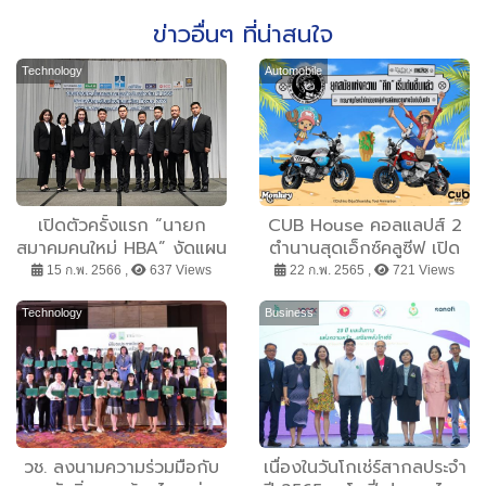
ข่าวอื่นๆ ที่น่าสนใจ
Technology
Automobile
เปิดตัวครั้งแรก “นายก
CUB House คอลแลปส์ 2
สมาคมคนใหม่ HBA” งัดแผน
ตำนานสุดเอ็กซ์คลูซีฟ เปิด
สู้วิกฤตขาดแคลนแรงงาน
ตัว Monkey x One Piece
15 ก.พ. 2566 ,
637 Views
22 ก.พ. 2565 ,
721 Views
ลุย 2 วาระเร่งด่วน ยื้อต้นทุน
Limited Edition ผลิต
บ้านราคาเดิมถึงกลางปี 66
300 คันทั่วโลก
Technology
Business
วช. ลงนามความร่วมมือกับ
เนื่องในวันโกเช่ร์สากลประจำ