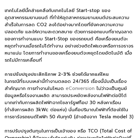
เทคโนโลยีนี้คล้ายคลึงกับเทคโนโลยี Start-stop ของ
อุตสาหกรรมยานยนต์ ที่ทำให้อุตสาหกรรมยานยนต์ประสบความ
สำเร็จในการลด CO2 ลงได้อย่างมากโดยที่ยังคงความความ
ปลอดภัย และให้ความสะดวกสบาย ด้วยการออกแบบที่ชาญฉลาด
ของการทำงานแบบ Start-Stop ของรถยนต์ คือเครื่องยนต์จะ
หยุดทำงานเมื่อรถไม่ได้ทำงาน อย่างช่วงติดไฟแดงหรือการจราจร
หนาแน่น โดยการทำงานของเครื่องยนต์จะหยุดโดยอัตโนมัติ เมื่อ
รถไม่มีการเคลื่อนที่
การปรับปรุงประสิทธิภาพ 2-3% ช่วยได้มากแค่ไหน
ในกรณีที่ระบบเหล่านี้ทำงานตลอด 24/365 เรื่องนี้นับเป็นเรื่อง
สำคัญมาก การทำงานในโหมด
eConversion
ไม่ว่าจะเป็นศูนย์
ข้อมูลหรือโรงงานผลิต สามารถประหยัดพลังงานไฟฟ้าต่อปีได้
มากเท่ากับการผลิตไฟฟ้าจากโซลาร์รูฟท็อป 30 หลังคาเรือน
(กำลังการผลิต 3kWc ต่อแห่ง) นั่นคือปริมาณไฟฟ้าที่ต้องใช้ใน
การชาร์จรถยนต์ไฟฟ้า 50 คันทุกปี (อ้างอิงจาก Tesla model 3)
การปรับปรุงต้นทุนในการเป็นเจ้าของ หรือ TCO (Total Cost of