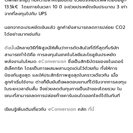
Ownership) ก็มีความสำคัญเช่นกัน ช่วยประหยัดไฟฟ้าต่อปีอยู่ที่
13.5k€ โดยภายในเวลา 10 ปี จะช่วยประหยัดเงินประมาณ 3 เท่า
จากที่ลงทุนไปกับ UPS
นอกจากจะประหยัดเงินแล้ว ลูกค้ายังสามารถลดการปล่อย CO2
ได้อย่างมากเช่นกัน
ดังนั้น
มีหลายวิธีที่พิสูจน์ให้เห็นว่าการตัดสินใจที่ดีที่สุดที่บริษัท
สามารถทำได้คือ การลงทุนในเทคโนโลยีและโซลูชันประหยัด
พลังงานในโหมด
eConversion
ซึ่งเป็นสิทธิบัตรของชไนเดอร์
อิเล็คทริค โดยเป็นการผสมผสานจุดเด่นไว้ด้วยกัน ทั้งให้การ
ป้องกันสูงสุด และให้ประสิทธิภาพสูงสุดในคราวเดียวกัน เมื่อ
ลูกค้าเริ่มใช้งาน ต่างก็ยืนยันถึงผลตอบแทนที่ได้รับจากการลงทุน
ในระยะเวลาอันสั้น จึงช่วยลดต้นทุนการเป็นเจ้าของโดยรวม ใน
ขณะที่สามารถลดการปล่อยก๊าซคาร์บอนไดออกไซด์ได้ในทันที
เรียนรู้เพิ่มเติมเกี่ยวกับ
eConversion
คลิก
ที่นี่