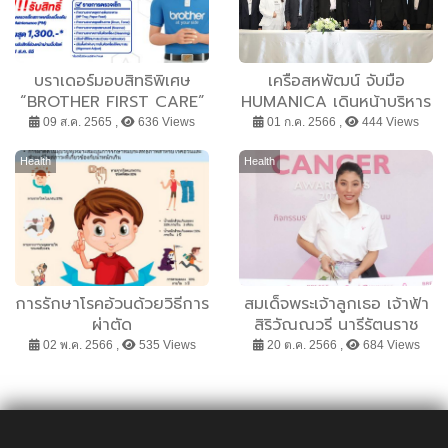
บราเดอร์มอบสิทธิพิเศษ
เครือสหพัฒน์ จับมือ
“BROTHER FIRST CARE”
HUMANICA เดินหน้าบริหาร
ลงทะเบียนจองสิทธิ์ผ่าน
จัดการทรัพยากรบุคคลมุ่งสู่
09 ส.ค. 2565 ,
636 Views
01 ก.ค. 2566 ,
444 Views
เว็บไซต์ รับสิทธิเช็คเครื่อง
Digital Transformation
เบื้องต้นฟรี!
Health
Health
การรักษาโรคอ้วนด้วยวิธีการ
สมเด็จพระเจ้าลูกเธอ เจ้าฟ้า
ผ่าตัด
สิริวัณณวรี นารีรัตนราช
กัญญา เสด็จเป็นองค์
02 พ.ค. 2566 ,
535 Views
20 ต.ค. 2566 ,
684 Views
ประธานเปิดโครงการ
“ตุลาคม เดือนแห่งการ
ป้องกันมะเร็งเต้านมโลก” ที่
จัดโดยมูลนิธิกาญจนบารมี