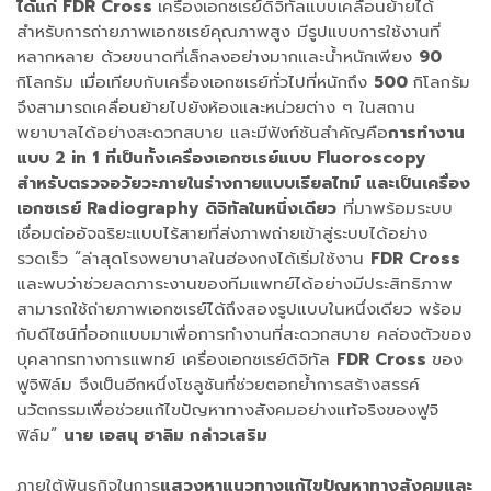
ได้แก่ FDR Cross
เครื่องเอกซเรย์ดิจิทัลแบบเคลื่อนย้ายได้
สำหรับการถ่ายภาพเอกซเรย์คุณภาพสูง มีรูปแบบการใช้งานที่
หลากหลาย ด้วยขนาดที่เล็กลงอย่างมากและน้ำหนักเพียง
90
กิโลกรัม เมื่อเทียบกับเครื่องเอกซเรย์ทั่วไปที่หนักถึง
500
กิโลกรัม
จึงสามารถเคลื่อนย้ายไปยังห้องและหน่วยต่าง ๆ ในสถาน
พยาบาลได้อย่างสะดวกสบาย และมีฟังก์ชันสำคัญคือ
การทำงาน
แบบ 2 in 1
ที่เป็นทั้งเครื่องเอกซเรย์แบบ Fluoroscopy
สำหรับตรวจอวัยวะภายในร่างกายแบบเรียลไทม์ และเป็นเครื่อง
เอกซเรย์ Radiography
ดิจิทัลในหนึ่งเดียว
ที่มาพร้อมระบบ
เชื่อมต่ออัจฉริยะแบบไร้สายที่ส่งภาพถ่ายเข้าสู่ระบบได้อย่าง
รวดเร็ว “ล่าสุดโรงพยาบาลในฮ่องกงได้เริ่มใช้งาน
FDR Cross
และพบว่าช่วยลดภาระงานของทีมแพทย์ได้อย่างมีประสิทธิภาพ
สามารถใช้ถ่ายภาพเอกซเรย์ได้ถึงสองรูปแบบในหนึ่งเดียว พร้อม
กับดีไซน์ที่ออกแบบมาเพื่อการทำงานที่สะดวกสบาย คล่องตัวของ
บุคลากรทางการแพทย์ เครื่องเอกซเรย์ดิจิทัล
FDR Cross
ของ
ฟูจิฟิล์ม จึงเป็นอีกหนึ่งโซลูชันที่ช่วยตอกย้ำการสร้างสรรค์
นวัตกรรมเพื่อช่วยแก้ไขปัญหาทางสังคมอย่างแท้จริงของฟูจิ
ฟิล์ม”
นาย เอสนุ ฮาลิม กล่าวเสริม
ภายใต้พันธกิจในการ
แสวงหาแนวทางแก้ไขปัญหาทางสังคมและ