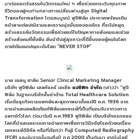
มาต่อยอดรังสรรค์นวัตกรรมใหม่ ๆ เพื่อช่วยยกระดับคุณภาพ
ชีวิตของผู้คนท่ามกลางการเปลี่ยนผ่านสู่ยุค
Digital
Transformation
โดยสมบูรณ์
ฟูจิฟิล์ม ประกาศพร้อมเดิน
หน้าสานต่อปณิธานและความมุ่งมั่นขององค์กร ที่จะไม่หยุด
สร้างสรรค์นวัตกรรมเพื่อช่วยแก้ไขปัญหาทางสังคมและช่วย
สร้างสังคมที่ยั่งยืน อันนำไปสู่สุขภาวะที่ดีขึ้นของผู้คนในโลก
ภายใต้แคมเปญระดับโลก
“
NEVER STOP
”
นาย เอสนุ ฮาลิม
Senior Clinical Marketing Manager
บริษัท ฟูจิฟิล์ม เฮลท์แคร์ เอเชีย
แปซิฟิก
จำกัด
กล่าวว่า
“ฟูจิ
ฟิล์ม
ในฐานะบริษัทชั้นนำด้าน Total Healthcare Solution
เริ่มต้นธุรกิจการแพทย์และสุขภาพมาตั้งแต่ปี ค.ศ. 1936 จาก
การนำเสนอผลิตภัณฑ์ฟิล์มเอกซเรย์
ที่เป็นที่ยอมรับจากวงการ
แพทย์ทั่วโลก ต่อมา
ในปี ค.ศ.1983
ฟูจิฟิล์ม เป็นบริษัทแรกของ
โลกที่นำเสนอระบบการถ่ายภาพเพื่อการวินิจฉัยโรคด้วยเครื่อง
เอกซเรย์ดิจิทัล
หรือที่เรียกว่า
Fuji Computed Radiography
(FCR)
และนับจากนั้นจนถึงปี ค.ศ.
2000
เป็นต้นมา เทคโนโลยี