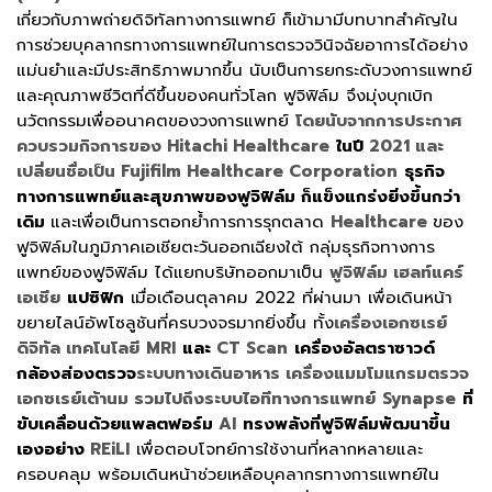
เกี่ยวกับภาพถ่ายดิจิทัลทางการแพทย์ ก็เข้ามามีบทบาทสำคัญใน
การช่วยบุคลากรทางการแพทย์ในการตรวจวินิจฉัยอาการได้อย่าง
แม่นยำและมีประสิทธิภาพมากขึ้น นับเป็นการยกระดับวงการแพทย์
และคุณภาพชีวิตที่ดีขึ้นของคนทั่วโลก ฟูจิฟิล์ม จึงมุ่งบุกเบิก
นวัตกรรมเพื่ออนาคตของวงการแพทย์
โดยนับจากการประกาศ
ควบรวมกิจการของ Hitachi Healthcare
ในปี
2021 และ
เปลี่ยนชื่อเป็น Fujifilm Healthcare Corporation
ธุรกิจ
ทางการแพทย์และสุขภาพของฟูจิฟิล์ม ก็แข็งแกร่งยิ่งขึ้นกว่า
เดิม
และเพื่อเป็นการตอกย้ำการการรุกตลาด
Healthcare
ของ
ฟูจิฟิล์มในภูมิภาคเอเชียตะวันออกเฉียงใต้ กลุ่มธุรกิจทางการ
แพทย์ของฟูจิฟิล์ม ได้แยกบริษัทออกมาเป็น
ฟูจิฟิล์ม เฮลท์แคร์
เอเชีย
แปซิฟิก
เมื่อเดือนตุลาคม 2022 ที่ผ่านมา เพื่อเดินหน้า
ขยายไลน์อัพโซลูชันที่ครบวงจรมากยิ่งขึ้น ทั้ง
เครื่องเอกซเรย์
ดิจิทัล เทคโนโลยี
MRI
และ
CT Scan
เครื่องอัลตราซาวด์
กล้องส่องตรวจ
ระบบทางเดินอาหาร เครื่องแมมโมแกรมตรวจ
เอกซเรย์เต้านม รวมไปถึงระบบไอทีทางการแพทย์
Synapse
ที่
ขับเคลื่อนด้วยแพลตฟอร์ม
AI
ทรงพลังที่ฟูจิฟิล์มพัฒนาขึ้น
เองอย่าง
REiLI
เพื่อตอบโจทย์การใช้งานที่หลากหลายและ
ครอบคลุม พร้อมเดินหน้าช่วยเหลือบุคลากรทางการแพทย์ใน