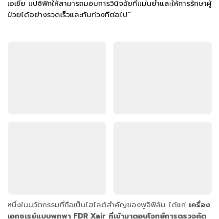
เอเชีย แปซิฟิกให้สามารถมอบการวินิจฉัยที่แม่นยำและให้การรักษาผู้
ป่วยได้อย่างรวดเร็วและทันท่วงทีต่อไป
”
หนึ่งในนวัตกรรมที่ถือเป็นไฮไลต์สำคัญของฟูจิฟิล์ม ได้แก่
เครื่อง
เอกซเรย์แบบพกพา FDR Xair
ที่เข้ามาตอบโจทย์การตรวจคัด