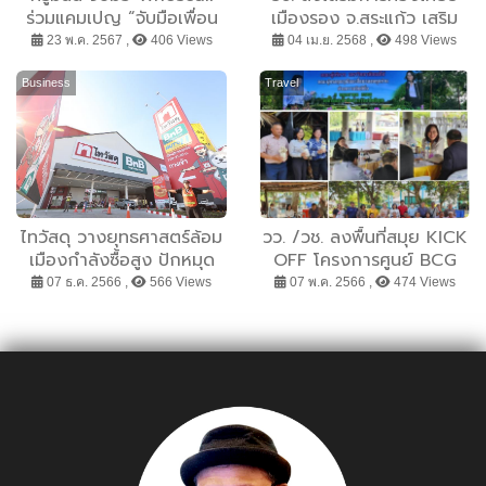
ร่วมแคมเปญ “จับมือเพื่อน
เมืองรอง จ.สระแก้ว เสริม
รัก ตัดสายมิจร้าย” รับมือ
ทักษะสมรรถนะเยาวชนนำ
23 พ.ค. 2567 ,
406 Views
04 เม.ย. 2568 ,
498 Views
แก๊งคอลเซ็นเตอร์ แจกโค้ด
ความรู้เทคโนโลยีโดรนเสริม
Whoscall พรีเมียม เบสิก
สมรรถนะเพิ่มโอกาสด้านการ
Business
Travel
ฟรี 1 ล้านโค้ด นาน 6 เดือน
ท่องเที่ยว
ไทวัสดุ วางยุทธศาสตร์ล้อม
วว. /วช. ลงพื้นที่สมุย KICK
เมืองกำลังซื้อสูง ปักหมุด
OFF โครงการศูนย์ BCG
สาขาใหม่ในย่านนครอินทร์
Farming ต้นแบบเพื่อการ
07 ธ.ค. 2566 ,
566 Views
07 พ.ค. 2566 ,
474 Views
“ไทวัสดุ x บีเอ็นบีโฮม สาขา
สร้างชุมชนพึ่งพาตนเองได้
ที่ 77” เสริมทัพบิ๊กโปรเจกต์
อย่างยั่งยืนระยะที่ 2
รัฐ เอกชน และอสังหา
เมืองนนทบุรี