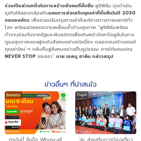
ร่วมเป็นส่วนหนึ่งในการสร้างสังคมที่ยั่งยืน
ฟูจิฟิล์ม
มุ่งดำเนิน
ธุรกิจให้สอดคล้องกับ
แผนการส่งเสริมคุณค่าที่ยั่งยืนในปี
2030
ขององค์กร
เพื่อช่วยปรับปรุงการเข้าถึงบริการทางการแพทย์ทั่ว
โลก พร้อมช่วยลดความเหลื่อมล้ำด้านสุขภาพ “ฟูจิฟิล์มพร้อม
ทำงานร่วมกับภาครัฐและพันธมิตรเพื่อเดินหน้าจัดหาโซลูชันในการ
ดูแลสุขภาพของผู้คนในสังคมอย่างต่อเนื่อง ตลอดจนสร้างสรรค์
คุณค่าใหม่ ๆ กลับคืนสู่สังคมอย่างเป็นรูปธรรม ภายใต้แคมเปญ
NEVER STOP
ของเรา”
นาย เอสนุ ฮาลิม กล่าวสรุป
ข่าวอื่นๆ ที่น่าสนใจ
Business
Travel
ทรูมันนี่ จับมือ Whoscall
วช. ส่งเสริมการท่องเที่ยว