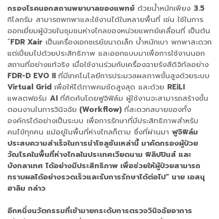
กรองโรคนอกสถานพยาบาลของแพทย์
ด้วยน้ำหนักเพียง
3.5
กิโลกรัม สามารถพกพาและใช้งานได้ในหลายพื้นที่ เช่น ใช้ในการ
ออกเยี่ยมผู้ป่วยในชุมชนห่างไกลของหน่วยแพทย์เคลื่อนที่ เป็นต้น
“
FDR Xair
เป็นเครื่องเอกซเรย์ขนาดเล็ก น้ำหนักเบา พกพาสะดวก
แต่เปี่ยมไปด้วยประสิทธิภาพ และออกแบบมาเพื่อการใช้งานนอก
สถานที่อย่างแท้จริง เมื่อใช้งานร่วมกับเครื่องฉายรังสีดิจิทัลอย่าง
FDR-D EVO II
ที่มีเทคโนโลยีการประมวลผลภาพขั้นสูงด้วยระบบ
Virtual Grid
เพื่อให้ได้ภาพคมชัดสูงสุด และด้วย
REiLI
แพลตฟอร์ม
AI
ที่คิดค้นโดยฟูจิฟิล์ม ผู้ใช้งานจะสามารถสร้างขั้น
ตอนงานในการวินิจฉัย
(Workflow)
ที่สะดวกสบายของทั้ง
องค์กรได้อย่างเป็นระบบ เพื่อการรักษาที่มีประสิทธิภาพสำหรับ
คนไข้ทุกคน แม้อยู่ในพื้นที่ห่างไกลก็ตาม ซึ่งที่ผ่านมา
ฟูจิฟิล์ม
ประสบความสำเร็จในการนำโซลูชันเหล่านี้ มาคัดกรองผู้ป่วย
วัณโรคในพื้นที่ห่างไกลในประเทศเวียดนาม ฟิลิปปินส์ และ
บังกลาเทศ ได้อย่างมีประสิทธิภาพ เพื่อช่วยให้ผู้ป่วยสามารถ
ทราบผลได้อย่างรวดเร็วและรับการรักษาได้ต่อไป” นาย เอสนุ
ฮาลิม กล่าว
อีกหนึ่งนวัตกรรมที่เข้ามายกระดับการตรวจวินิจฉัยอาการ