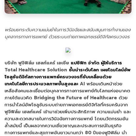
พร้อมยกระดับความแม่นยำในการวินิจฉัยและสนับสนุนการทำงานของ
บุคลากรทางการแพทย์ ด้วยระบบถ่ายภาพเอกซเรย์ดิจิทัลครบวงจร
บริษัท ฟูจิฟิล์ม เฮลท์แคร์
เอเชีย
แปซิฟิก จำกัด ผู้ให้บริการ
Total Healthcare
Solution
ชั้นนำระดับโลก เผยโฉมไลน์อัพ
โซลูชันดิจิทัลทางการแพทย์ครบวงจรที่ขับเคลื่อนด้วย
เทคโนโลยีการประมวลภาพขั้นสูงและ
AI
พร้อมเดินหน้าช่วย
เหลือสังคมและเชื่อมต่อบุคลากรทางการแพทย์กับโลกแห่งอนาคต
ภายใต้แนวคิด
Bridging the Future of Healthcare
ด้วย
การนำไลน์อัพโซลูชันระบบถ่ายภาพเอกซเรย์ดิจิทัลที่ครบครันจาก
ฟูจิฟิล์ม เฮลท์แคร์
เข้ามาช่วยเพิ่มประสิทธิภาพ ความแม่นยำ และ
ความสะดวกสบายในการวินิจฉัยทางการแพทย์ โดยนวัตกรรมอัน
ล้ำสมัยนี้ เป็นผลจากความเชี่ยวชาญและประสบการณ์ในธุรกิจ
ทางการแพทย์และสุขภาพอันยาวนานกว่า
80
ปีของฟูจิฟิล์ม นำ