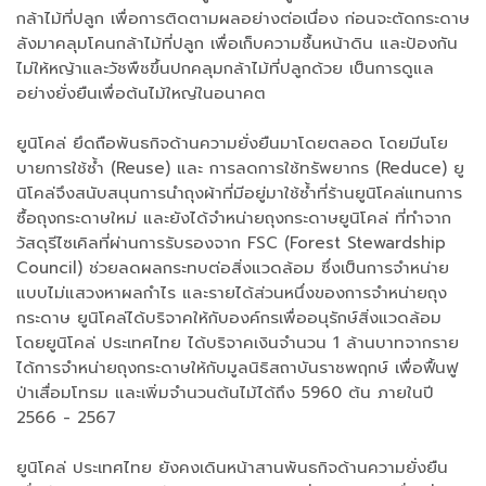
กล้าไม้ที่ปลูก เพื่อการติดตามผลอย่างต่อเนื่อง ก่อนจะตัดกระดาษ
ลังมาคลุมโคนกล้าไม้ที่ปลูก เพื่อเก็บความชื้นหน้าดิน และป้องกัน
ไม่ให้หญ้าและวัชพืชขึ้นปกคลุมกล้าไม้ที่ปลูกด้วย เป็นการดูแล
อย่างยั่งยืนเพื่อต้นไม้ใหญ่ในอนาคต
ยูนิโคล่ ยึดถือพันธกิจด้านความยั่งยืนมาโดยตลอด โดยมีนโย
บายการใช้ซ้ำ (Reuse) และ การลดการใช้ทรัพยากร (Reduce) ยู
นิโคล่จึงสนับสนุนการนำถุงผ้าที่มีอยู่มาใช้ซ้ำที่ร้านยูนิโคล่แทนการ
ซื้อถุงกระดาษใหม่ และยังได้จำหน่ายถุงกระดาษยูนิโคล่ ที่ทำจาก
วัสดุรีไซเคิลที่ผ่านการรับรองจาก FSC (Forest Stewardship
Council) ช่วยลดผลกระทบต่อสิ่งแวดล้อม ซึ่งเป็นการจำหน่าย
แบบไม่แสวงหาผลกำไร และรายได้ส่วนหนึ่งของการจำหน่ายถุง
กระดาษ ยูนิโคล่ได้บริจาคให้กับองค์กรเพื่ออนุรักษ์สิ่งแวดล้อม
โดยยูนิโคล่ ประเทศไทย ได้บริจาคเงินจำนวน 1 ล้านบาทจากราย
ได้การจำหน่ายถุงกระดาษให้กับมูลนิธิสถาบันราชพฤกษ์ เพื่อฟื้นฟู
ป่าเสื่อมโทรม และเพิ่มจำนวนต้นไม้ได้ถึง 5960 ต้น ภายในปี
2566 - 2567
ยูนิโคล่ ประเทศไทย ยังคงเดินหน้าสานพันธกิจด้านความยั่งยืน