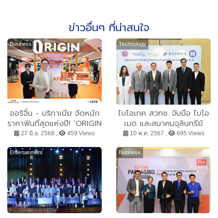
ข่าวอื่นๆ ที่น่าสนใจ
Business
Technology
ออริจิ้น - บริทาเนีย จัดหนัก
ไบโอเทค สวทช. จับมือ ไบโอ
ราคาฟินที่สุดแห่งปี! ‘ORIGIN
เมด และสมาคมจุลินทรีย์
MID YEAR FIN’ @Central
ลำไส้ฮ่องกง ร่วมวิจัยและ
27 มิ.ย. 2568 ,
459 Views
10 พ.ค. 2567 ,
695 Views
EastVille ขนทัพบ้าน - คอน
วิชาการ เสริมอุตสาหกรรม
โดฯ 30 โครงการ ลดแรง
ด้านจุลินทรีย์และโพรไบโอติก
Entertainment
Business
สูงสุดกว่า 3 ล้านบาท* !
ส์ในประเทศไทย