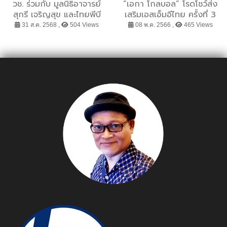
วช. ร่วมกับ มูลนิธิอาจารย์
“เอกา โกลบอล” โรดโชว์ส่ง
สุกรี เจริญสุข และไทยพีบี
เสริมเอสเอ็มอีไทย ครั้งที่ 3
เอส จัด “ประลองยอดฝีมือ
(ภาคใต้)
31 ส.ค. 2568 ,
504 Views
08 พ.ค. 2566 ,
465 Views
เยาวชนดนตรี ครั้งที่ 3” รอบ
ชิงชนะเลิศ ชิงถ้วย
พระราชทาน สร้างเวที
เยาวชนไทยบนความหลาก
หลายทางดนตรี