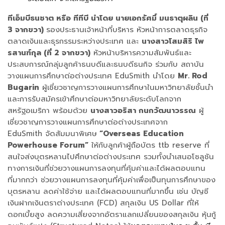
ทีเอ็มบีธนชาต หรือ ทีทีบี นำโดย นายเอกรัศมิ์ มนธาตุผลิน (ที่
3 จากขวา)
รองประธานเจ้าหน้าที่บริหาร หัวหน้าการตลาดธุรกิจ
ตลาดเงินและธุรกรรมระหว่างประเทศ และ
นางสาวโสมสิริ ไพ
รสานฑ์กุล (ที่ 2 จากขวา)
หัวหน้าบริหารความสัมพันธ์และ
ประสบการณ์กลุ่มลูกค้าธนบดีและธนบดีธนกิจ ร่วมกับ สถาบัน
วางแผนการศึกษาต่อต่างประเทศ EduSmith นำโดย
Mr. Rod
Bugarin
ผู้เชี่ยวชาญการวางแผนการศึกษาในมหาวิทยาลัยชั้นนำ
และการรับสมัครเข้าศึกษาต่อมหาวิทยาลัยระดับโลกจาก
สหรัฐอเมริกา พร้อมด้วย
นางสาวอริสา กนกวัฒนาวรรณ
ผู้
เชี่ยวชาญการวางแผนการศึกษาต่อต่างประเทศจาก
EduSmith จัดสัมมนาพิเศษ
“Overseas Education
Powerhouse Forum”
ให้กับลูกค้าผู้ถือบัตร ttb reserve ที่
สนใจส่งบุตรหลานไปศึกษาต่อต่างประเทศ รวมทั้งนำเสนอโซลูชัน
ทางการเงินที่ช่วยวางแผนการลงทุนที่คุ้มค่าและได้ผลตอบแทน
ที่มากกว่า ช่วยวางแผนการลงทุนที่คุ้มค่าเพื่อเป็นทุนการศึกษาของ
บุตรหลาน ลดค่าใช้จ่าย และได้ผลตอบแทนที่มากขึ้น เช่น บัญชี
เงินฝากเงินตราต่างประเทศ (FCD) สกุลเงิน US Dollar ที่ให้
ดอกเบี้ยสูง ลดความเสี่ยงจากอัตราแลกเปลี่ยนของสกุลเงิน หุ้นกู้