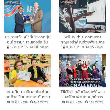
Technology
Technology
ประธานเจ้าหน้าที่บริหารกลุ่ม
Sell With Confluent
อินโดรามา เวนเจอร์ส รับ
กุญแจสำคัญช่วยพันธมิตร
รางวัล Petrochemical
ชิงส่วนแบ่งตลาด Data
12 เม.ย. 2565 ,
606 Views
08 เม.ย. 2569 ,
95 Views
Heritage Award 2022
Streaming Platform
มูลค่ากว่า 1 แสนล้าน
Technology
Travel
ดอลลาร์สหรัฐ
วช. ผนึก ม.มหิดล ช่วยโลก
TikTok ผลักดันซอฟต์พาว
ลดก๊าซเรือนกระจก ดันงาน
เวอร์ไทยผ่านกลยุทธ์การ
วิจัยวิธีประยุกต์ใช้สำนักงานที่
สร้างคอนเทนต์ ภายใต้ความ
29 มี.ค. 2566 ,
535 Views
16 ม.ค. 2567 ,
453 Views
เป็นมิตรกับสิ่งแวดล้อม
ร่วมมือกับการท่องเที่ยวแห่ง