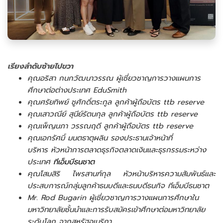
เรียงลำดับซ้ายไปขวา
คุณอริสา กนกวัฒนาวรรณ ผู้เชี่ยวชาญการวางแผนการ
ศึกษาต่อต่างประเทศ EduSmith
คุณศรัยทิพย์ ชูศักดิ์ตระกูล ลูกค้าผู้ถือบัตร ttb reserve
คุณเสาวณีย์ สุนีย์รัตนกุล ลูกค้าผู้ถือบัตร ttb reserve
คุณเพ็ญนภา วรรณฤดี ลูกค้าผู้ถือบัตร ttb reserve
คุณเอกรัศมิ์ มนตธาตุผลิน รองประธานเจ้าหน้าที่
บริหาร หัวหน้าการตลาดธุรกิจตลาดเงินและธุรกรรมระหว่าง
ประเทศ
ทีเอ็มบีธนชาต
คุณโสมสิริ ไพรสานฑ์กุล หัวหน้าบริหารความสัมพันธ์และ
ประสบการณ์กลุ่มลูกค้าธนบดีและธนบดีธนกิจ ทีเอ็มบีธนชาต
Mr. Rod Bugarin ผู้เชี่ยวชาญการวางแผนการศึกษาใน
มหาวิทยาลัยชั้นนำและการรับสมัครเข้าศึกษาต่อมหาวิทยาลัย
ระดับโลก จากสหรัฐอเมริกา