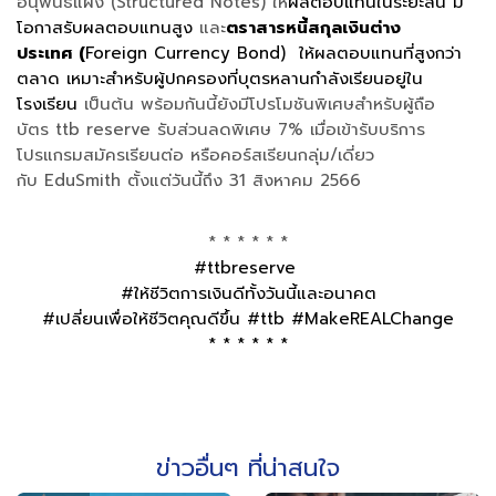
อนุพันธ์แฝง (Structured Notes) ให้
ผลตอบแทนในระยะสั้น มี
โอกาสรับผลตอบแทนสูง
และ
ตราสารหนี้สกุลเงินต่าง
ประเทศ (
Foreign Currency Bond) ให้ผลตอบแทนที่สูงกว่า
ตลาด เหมาะสำหรับผู้ปกครองที่บุตรหลานกำลังเรียนอยู่ใน
โรงเรียน
เป็นต้น พร้อมกันนี้ยังมีโปรโมชันพิเศษสำหรับผู้ถือ
บัตร ttb reserve รับส่วนลดพิเศษ 7% เมื่อเข้ารับบริการ
โปรแกรมสมัครเรียนต่อ หรือคอร์สเรียนกลุ่ม/เดี่ยว
กับ EduSmith ตั้งแต่วันนี้ถึง 31 สิงหาคม 2566
* * * * * *
#ttbreserve
#ให้ชีวิตการเงินดีทั้งวันนี้และอนาคต
#เปลี่ยนเพื่อให้ชีวิตคุณดีขึ้น #ttb #MakeREALChange
* * * * * *
ข่าวอื่นๆ ที่น่าสนใจ