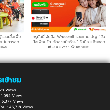
ร่วมเอื้อเฟื้อ
ทรูมันนี่ จับมือ Whoscall ร่วมแคมเปญ “จับ
่งเน้นการลด
มือเพื่อนรัก ตัดสายมิจร้าย” รับมือ แก๊งคอล
ิ่มโอกาสทาง
เซ็นเตอร์ แจกโค้ด Whoscall พรีเมียม เบสิก
Views
23 พ.ค. 2567 ,
406 Views
ยโอกาส
ฟรี 1 ล้านโค้ด นาน 6 เดือน
รเข้าชม
1,129 Views
 : 1,094 Views
้ : 6,377 Views
นก่อน : 46,718 Views