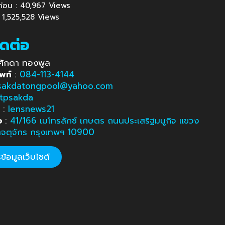
นก่อน : 40,967 Views
: 1,525,528 Views
ิดต่อ
ศักดา ทองพูล
พท์
:
084-113-4144
sakdatongpool@yahoo.com
tpsakda
e
:
lensnews21
อ
:
41/166 เมโทรลักซ์ เกษตร ถนนประเสริฐมนูกิจ แขวง
ตจตุจักร กรุงเทพฯ 10900
้อมูลเว็บไซต์