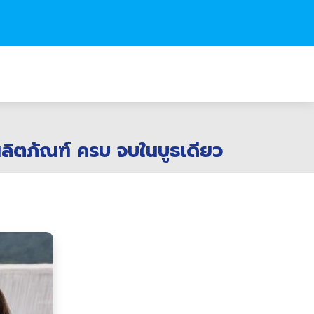
ลิตภัณฑ์ ครบ จบในบูธเดียว