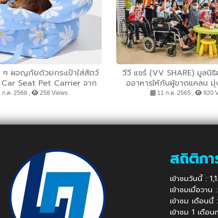
ๆ ผจญภัยด้วยกระเป๋าใส่สัตว์
วีวี แชร์ (VV SHARE) มูลนิธิผู้
y Car Seat Pet Carrier จาก
ออาหารให้กับผู้ขาดแคลน มุ
VETRESKA
ปริมาณขยะด้านอาหารและเพ
 ก.ค. 2568 ,
258 Views
11 ก.ค. 2565 ,
920 
โภชนาการให้กับผู้ด้อ
สถิติกา
เข้าชมวันนี้ : 
เข้าชมเมื่อวาน
เข้าชม เดือนนี
เข้าชม 1 เดือ