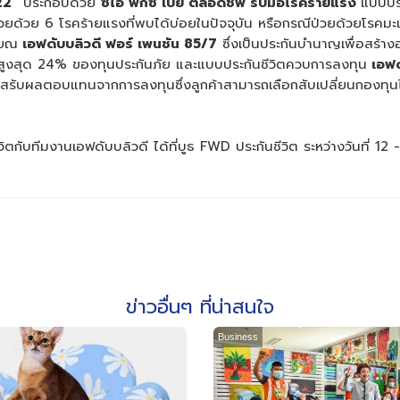
2
2
”
ประกอบด้วย
ซีไอ ฟิกซ์ เปย์ ตลอดชีพ รับมือโรคร้ายแรง
แบบประ
้วย 6 โรคร้ายแรงที่พบได้บ่อยในปัจจุบัน หรือกรณีป่วยด้วยโรคมะเร็
ียณ
เอฟดับบลิวดี ฟอร์ เพนชัน 85/7
ซึ่งเป็นประกันบำนาญเพื่อสร้าง
ขึ้น สูงสุด 24% ของทุนประกันภัย และแบบประกันชีวิตควบการลงทุน
เอฟด
โอกาสรับผลตอบแทนจากการลงทุนซึ่งลูกค้าสามารถเลือกสับเปลี่ยนกองทุน
ิตกับทีมงานเอฟดับบลิวดี ได้ที่บูธ FWD ประกันชีวิต ระหว่างวันที่
ข่าวอื่นๆ ที่น่าสนใจ
Business