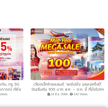
Business
ยกัน...ทรู 5G
เวียตเจ็ทไทยแลนด์ ‘ลดไม่ยั้ง ฉลองครึ่งปี’
บการณ์ ดียิ่ง
บินเริ่มต้น 100 บาท ส.ค. – ต.ค. นี้ ที่นั่งโปรฯ
ป็นรายเดือนสู่
เพียบ!
Views
24 มิ.ย. 2568 ,
242 Views