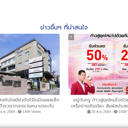
ข่าวอื่นๆ ที่น่าสนใจ
IT
ทคโนโลยีผ่าตัดไร้ใบมีดแผลเล็ก
อยู่กับทรู ก้าวสู่ยุคใหม่ไปด้ว
 ถึงเวลาถอดแว่นหนาเตอะกับ
เครือข่ายอัจฉริยะ สัมผัสประส
เลกซ์ เคลียร์-NanoRelex®
กว่า คุ้มยิ่งกว่า ย้ายค่ายมาเ
ธ.ค. 2564 ,
1496 Views
30 พ.ย. 2564 ,
1508 
ตกรรมรักษาสายตาล่าสุด ตัว
ชีวิตที่เหนือกว่า
้ำสมัยเปิดดวงตาแจ่มกระจ่าง