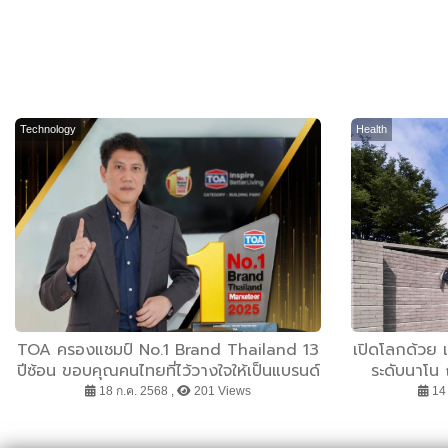
Technology
Health
TOA ครองแชมป์ No.1 Brand Thailand 13
เปิดโลกด้วย เ
ปีซ้อน ขอบคุณคนไทยที่ไว้วางใจให้เป็นแบรนด์
ระดับนาโน
สีอันดับ 1 ของประเทศ
“นาโน รี
18 ก.ค. 2568 ,
201 Views
14 
CLEAR” นวั
เลือกสุดล