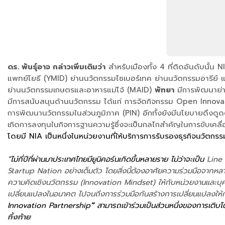
ดร. พันธุ์อาจ กล่าวเพิ่มเติมว่า
สำหรับเมืองทั้ง 4 ที่ติดอันดับนั้
แพทย์โยธี (YMID) ย่านนวัตกรรมไซเบอร์เทค ย่านนวัตกรรมอารีย์ 
ย่านนวัตกรรมเกษตรและอาหารแม่โจ้ (MAID)
พัทยา
มีการพัฒนาย่าน
มีการสนับสนุนด้านนวัตกรรม ได้แก่ การจัดกิจกรรม Open Innovatio
การพัฒนานวัตกรรมในส่วนภูมิภาค (PIN) อีกทั้งยังมีนโยบายดึงดูดต่
เกิดการลงทุนในกิจการฐานความรู้ซึ่งจะเป็นกลไกสำคัญในการขับเค
โดยมี NIA เป็นหนึ่งในหน่วยงานที่ให้บริการการรับรองธุรกิจนวัตกรรม
“ไม่กี่ปีที่ผ่านมาประเทศไทยมียูนิคอร์นเกิดขึ้นหลายราย ไม่ว่าจะเป็น
Line M
Startup Nation อย่างเต็มตัว โดยสิ่งนี้ต้องอาศัยความร่วมมือจากหลาย
ความคิดเชิงนวัตกรรม (Innovation Mindset) ให้กับหน่วยงานและบุ
เปลี่ยนแปลงในอนาคต ไปจนถึงการร่วมมือกันสร้างการเปลี่ยนแปลงให้กั
Innovation Partnership
”
สามารถเข้าร่วมเป็นส่วนหนึ่งของการเติบโตไ
ทิ้งท้าย