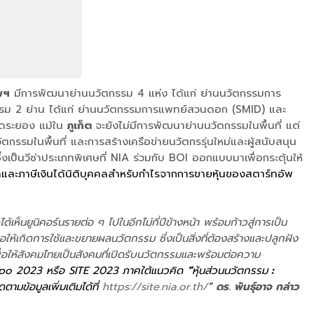
พฯ
มีการพัฒนาย่านนวัตกรรม 4 แห่ง ได้แก่ ย่านนวัตกรรมการ
รม 2 ย่าน ได้แก่ ย่านนวัตกรรมการแพทย์สวนดอก (SMID) และ
ัดระยอง แม้ใน
ภูเก็ต
จะยังไม่มีการพัฒนาย่านนวัตกรรมในพื้นที่ แต่
รรมในพื้นที่ และการสร้างเครือข่ายนวัตกรรุ่นใหม่และผู้สนับสนุน
เป็นวีซ่าประเภทพิเศษที่ NIA ร่วมกับ BOI ออกแบบมาเพื่อกระตุ้นให้
าและภาษีเงินได้นิติบุคคลสำหรับกำไรจากการขายหุ้นของสตาร์ทอัพ
ูนิคอร์นรายต่อ ๆ ไปในอีกไม่กี่ปีข้างหน้า พร้อมก้าวสู่การเป็น
ให้เกิดการใช้และขยายผลนวัตกรรม ซึ่งเป็นสิ่งที่ต้องสร้างและปลูกฝัง
ห้สังคมไทยเป็นสังคมที่เปิดรับนวัตกรรมและพร้อมต่อความ
xpo 2023 หรือ SITE 2023
ภาคใต้แนวคิด
“
หุ้นส่วนนวัตกรรม
:
ามข้อมูลเพิ่มเติมได้ที่
https://site.nia.or.th/
”
ดร. พันธุ์อาจ กล่าว