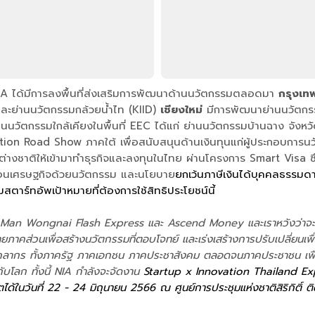
น NIA ได้มีการลงพื้นที่ส่งเสริมการพัฒนาด้านนวัตกรรมตลอดมา
กรุงเท
และย่านนวัตกรรมกล้วยน้ำไท (KIID)
เชียงใหม่
มีการพัฒนาย่านนวัตกร
นวัตกรรมใกล้เคียงในพื้นที่ EEC ได้แก่ ย่านนวัตกรรมบ้านฉาง จังหว
n Road Show ภาคใต้ เพื่อสนับสนุนด้านเงินทุนแก่ผู้ประกอบการนวัตก
างชาติให้เข้ามาทำธุรกิจและลงทุนในไทย ผ่านโครงการ Smart Visa ซึ่ง
ลื่อนเศรษฐกิจด้วยนวัตกรรม และนโยบาย
ยกเว้นภาษีเงินได้บุคคลธรรมด
สตาร์ทอัพเป้าหมายที่ต้องการใช้สิทธิประโยชน์นี้
an Wongnai Flash Express และ Ascend Money และเราหวังว่าจะได้เห็นย
ภาคส่วนเพื่อสร้างนวัตกรรมที่ตอบโจทย์ และเร่งเสร้างการปรับเปลี่ยนเพื่อ
คลากร ทั้งภาครัฐ ภาคเอกชน ภาคประชาสังคม ตลอดจนภาคประชาชน เพื่อใ
บโลก ทั้งนี้ NIA กำลังจะจัดงาน
Startup x Innovation Thailand E
ด้ในวันที่ 22 - 24 มิถุนายน 2566 ณ ศูนย์การประชุมแห่งชาติสิริกิติ์ ติดต