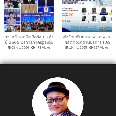
ซอฟต์พาวเวอร์อาหารไทยให้
ส์คัพ รีกัตต้า ครั้งที่ 37
ไปไกลระดับโลก
วว. คว้ารางวัลเลิศรัฐ ประจำ
ฟอร์ดเสริมความหลากหลาย
ปี 2566 บริการภาครัฐระดับ
ผลิตภัณฑ์ด้านบริการ เปิด
ดี ประเภทพัฒนาการบริการ
จำหน่ายยางชั้นนำระดับโลก
08 ก.ย. 2566 ,
478 Views
19 มิ.ย. 2565 ,
727 Views
จาก ก.พ.ร. ด้วยผลงาน
ฮันกุกและอพอลโลที่ศูนย์
”การเพิ่มขีดความสามารถใน
บริการฟอร์ด
การพัฒนาอุตสาหกรรมการ
แพทย์ให้เป็นศูนย์กลางการ
แพทย์และสุขภาพนานาชาติ