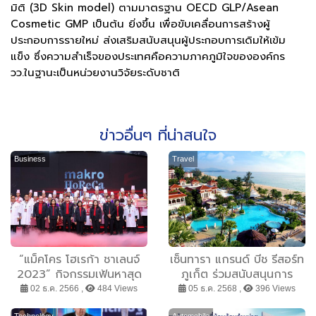
มิติ (3D Skin model) ตามมาตรฐาน OECD GLP/Asean
Cosmetic GMP เป็นต้น ยิ่งขึ้น เพื่อขับเคลื่อนการสร้างผู้
ประกอบการรายใหม่ ส่งเสริมสนับสนุนผู้ประกอบการเดิมให้เข้ม
แข็ง ซึ่งความสำเร็จของประเทศคือความภาคภูมิใจขององค์กร
วว.ในฐานะเป็นหน่วยงานวิจัยระดับชาติ
ข่าวอื่นๆ ที่น่าสนใจ
Business
Travel
“แม็คโคร โฮเรก้า ชาเลนจ์
เซ็นทารา แกรนด์ บีช รีสอร์ท
2023” กิจกรรมเฟ้นหาสุด
ภูเก็ต ร่วมสนับสนุนการ
ยอดเชฟจากทั่วประเทศสู่เวที
แข่งขันเรือใบนานาชาติชิง
02 ธ.ค. 2566 ,
484 Views
05 ธ.ค. 2568 ,
396 Views
สากล พร้อมผลักดันพลัง
ถ้วยพระราชทาน ภูเก็ต คิง
Technology
Automobile