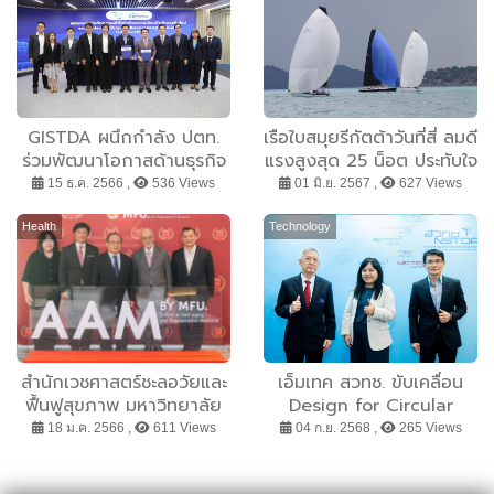
GISTDA ผนึกกำลัง ปตท.
เรือใบสมุยรีกัตต้าวันที่สี่ ลมดี
ร่วมพัฒนาโอกาสด้านธุรกิจ
แรงสูงสุด 25 น็อต ประทับใจ
อวกาศเน้นเป็นมิตรต่อสิ่ง
นักแล่นเรือต่างชาติ
15 ธ.ค. 2566 ,
536 Views
01 มิ.ย. 2567 ,
627 Views
แวดล้อม
Health
Technology
สำนักเวชศาสตร์ชะลอวัยและ
เอ็มเทค สวทช. ขับเคลื่อน
ฟื้นฟูสุขภาพ มหาวิทยาลัย
Design for Circular
แม่ฟ้าหลวง จัดงานเปิดตัว
Economy “คิดก่อนทำ” สู่
18 ม.ค. 2566 ,
611 Views
04 ก.ย. 2568 ,
265 Views
หลักสูตร AAM by MFU รุ่น
โมเดลธุรกิจยั่งยืน
ที่ 1 ระยะสั้น 7 สัปดาห์