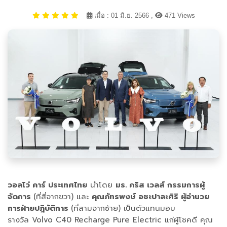
เมื่อ : 01 มิ.ย. 2566 ,
471 Views
วอลโว่ คาร์ ประเทศไทย
นำโดย
มร. คริส เวลส์ กรรมการผู้
จัดการ
(ที่สี่จากขวา) และ
คุณภัทรพงษ์ อชะปาละศิริ ผู้อำนวย
การฝ่ายปฎิบัติการ
(ที่สามจากซ้าย) เป็นตัวแทนมอบ
รางวัล Volvo C40 Recharge Pure Electric แก่ผู้โชคดี คุณ