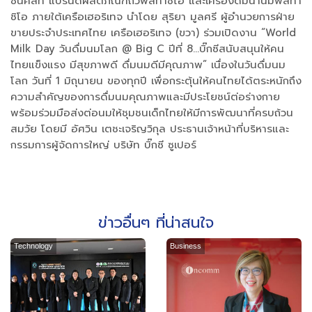
ซันคิสท์ แบรนด์ผลิตภัณฑ์ถั่วพิสทาชิโอ และเครื่องดื่มน้ำนมพิสทา
ชิโอ ภายใต้เครือเฮอริเทจ นำโดย สุริยา มูลศรี ผู้อำนวยการฝ่าย
ขายประจำประเทศไทย เครือเฮอริเทจ (ขวา) ร่วมเปิดงาน “World
Milk Day วันดื่มนมโลก @ Big C ปีที่ 8…บิ๊กซีสนับสนุนให้คน
ไทยแข็งแรง มีสุขภาพดี ดื่มนมดีมีคุณภาพ” เนื่องในวันดื่มนม
โลก วันที่ 1 มิถุนายน ของทุกปี เพื่อกระตุ้นให้คนไทยได้ตระหนักถึง
ความสำคัญของการดื่มนมคุณภาพและมีประโยชน์ต่อร่างกาย
พร้อมร่วมมือส่งต่อนมให้ชุมชนเด็กไทยให้มีการพัฒนาที่ครบถ้วน
สมวัย โดยมี อัศวิน เตชะเจริญวิกุล ประธานเจ้าหน้าที่บริหารและ
กรรมการผู้จัดการใหญ่ บริษัท บิ๊กซี ซูเปอร์
ข่าวอื่นๆ ที่น่าสนใจ
Technology
Business