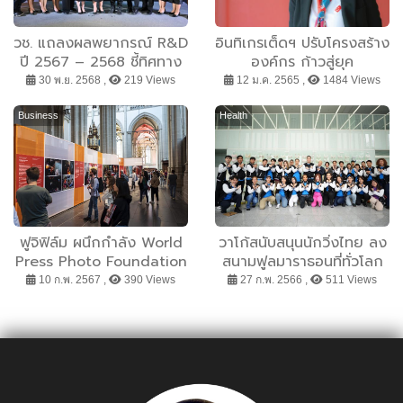
วช. แถลงผลพยากรณ์ R&D
อินทิเกรเต็ดฯ ปรับโครงสร้าง
ปี 2567 – 2568 ชี้ทิศทาง
องค์กร ก้าวสู่ยุค
การลงทุนวิจัยไทย หนุนวาง
Metaverse PR เสริมทัพ
30 พ.ย. 2568 ,
219 Views
12 ม.ค. 2565 ,
1484 Views
นโยบายเศรษฐกิจฐาน
ด้วยแผนก Business
นวัตกรรม
Development & Digital
Business
Health
เดินหน้าบุกงานพีอาร์ออฟ
ไลน์-ออนไลน์เต็มรูปแบบ
ฟูจิฟิล์ม ผนึกกำลัง World
วาโก้สนับสนุนนักวิ่งไทย ลง
Press Photo Foundation
สนามฟูลมาราธอนที่ทั่วโลก
เดินหน้ายกระดับวัฒนธรรม
รอคอย “KYOTO
10 ก.พ. 2567 ,
390 Views
27 ก.พ. 2566 ,
511 Views
การถ่ายภาพระดับโลก
MARATHON 2023”
Supported by WACOAL
& CW-X ณ เกียวโต ญี่ปุ่น
เมืองที่เป็นจุดกำเนิดของ
แบรนด์ WACOAL และ CW-
X