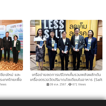
Health
เชียงใหม่ และ
เครือข่ายลดการบริโภคเค็มรวมพลังผลักดัน
ระเทศไทยเพื่อ
เครื่องตรวจวัดปริมาณโซเดียมในอาหาร (Salt
วยวิจัยและ
Meter) ทั่วประเทศ
Views
09 ส.ค. 2567 ,
671 Views