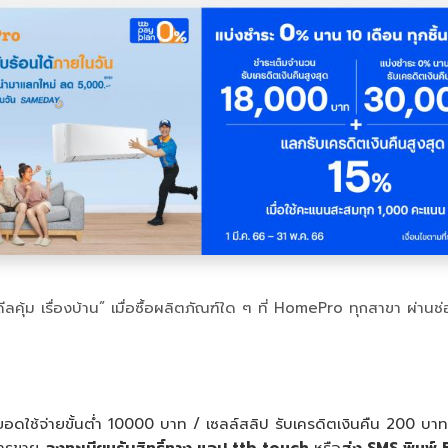
ุ้ม เรื่องบ้าน” เมื่อซื้อผลิตภัณฑ์ใด ๆ ที่ HomePro ทุกสาขา ผ่านช
ียอดใช้จ่ายขั้นต่ำ 10000 บาท / เซลล์สลิป รับเครดิตเงินคืน 200 บาท 
การขาย
ลงทะเบียนรับสิทธิ์ทาง แอป ttb touch
หรือ
ส่ง SMS พิมพ์ 