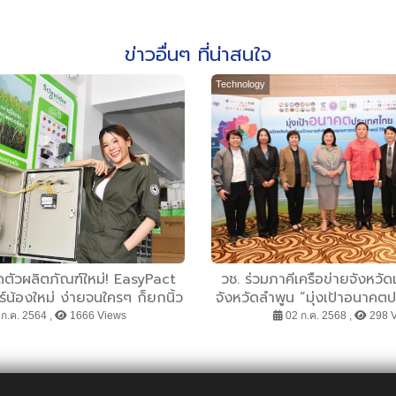
ข่าวอื่นๆ ที่น่าสนใจ
Technology
ิดตัวผลิตภัณฑ์ใหม่! EasyPact
วช. ร่วมภาคีเครือข่ายจังหวัด
์น้องใหม่ ง่ายจนใครๆ ก็ยกนิ้ว
จังหวัดลำพูน “มุ่งเป้าอนาคตป
ายๆ ด้วยแบบ 3 โพล 3 เฟรม 3
อากาศสะอาด น้ำมั่นคง” ด้
ก.ค. 2564 ,
1666 Views
02 ก.ค. 2568 ,
298 
ขนาด 3 ความง่าย
นวัตกรรม