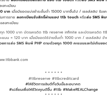
องลงทะเบียน
00 บาท
เมื่อมียอดแบ่งชำระขั้นต่ำ 15000 บาทขึ้นไป / เซลล์สลิป รับเค
ริมการขาย
ลงทะเบียนรับสิทธิ์ผ่านแอป
ttb touch
หรือ
ส่ง SMS พิม
้องลงทะเบียน
นนทุก 1000 บาท บัตรเครดิต ttb reserve infinite และบัตรเครดิต 
 คะแนน = 120 บาท เมื่อมียอดใช้จ่ายขั้นต่ำ 1000 บาท / เซลล์สลิ
าร ด้วยการส่ง SMS พิมพ์ PHP ตามด้วยทุก 1000 คะแนนและไม่เกินยอ
www.ttbbank.com
* * * * * *
#ttbreserve #ttbcreditcard
#ให้ชีวิตการเงินดีทั้งวันนี้และอนาคต
#เปลี่ยนเพื่อให้ชีวิตคุณดีขึ้น #ttb #MakeREALChange
* * * * * *