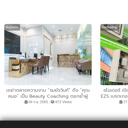
Business
Technology
เขย่าตลาดความงาม “รมย์รวินท์” ดึง “คุณ
ชไนเดอร์ เป
หมอ” เป็น Beauty Coaching ตอกย้ำผู้
EZS เบรกเกอร
หญิงทุกคนสวยได้ในแบบของตัวเอง
ให้ ชูโรงง่
04 ก.ย. 2565 ,
872 Views
27 