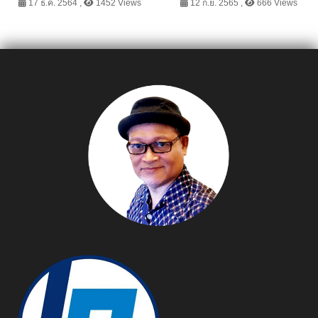
พระทำบุญ เสริมสิริมงคล ส่ง
เยี่ยมแห่งปี
17 ธ.ค. 2564 ,
1452 Views
12 ก.ย. 2565 ,
666 Views
ท้ายปี’64 ต้อนรับปีใหม่’65