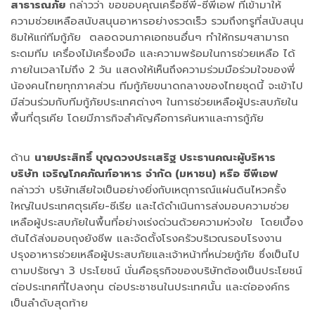
สาธารณภัย
กล่าวว่า ขอขอบคุณเครือซีพี-ซีพีเอฟ ที่เข้ามาให้
ความช่วยเหลือสนับสนุนอาหารอย่างรวดเร็ว รวมถึงทรูที่สนับสนุน
ซิมให้แก่ทีมกู้ภัย ตลอดจนภาคเอกชนอื่นๆ ทำให้กรมฯสามารถ
ระดมทีม เครื่องไม้เครื่องมือ และความพร้อมในการช่วยเหลือ ได้
ภายในเวลาไม่ถึง 2 วัน แสดงให้เห็นถึงความร่วมมือร่วมใจของพี่
น้องคนไทยทุกภาคส่วน ทีมกู้ภัยขนาดกลางของไทยชุดนี้ จะเข้าไป
มีส่วนร่วมกับทีมกู้ภัยประเทศต่างๆ ในการช่วยเหลือผู้ประสบภัยใน
พื้นที่ตุรเคีย โดยมีภารกิจสำคัญคือการค้นหาและการกู้ภัย
ด้าน
นายประสิทธิ์ บุญดวงประเสริฐ ประธานคณะผู้บริหาร
บริษัท เจริญโภคภัณฑ์อาหาร จำกัด (มหาชน) หรือ ซีพีเอฟ
กล่าวว่า บริษัทเสียใจเป็นอย่างยิ่งกับเหตุการณ์แผ่นดินไหวครั้ง
ใหญ่ในประเทศตุรเคีย-ซีเรีย และได้ดำเนินการส่งมอบความช่วย
เหลือผู้ประสบภัยในพื้นที่อย่างเร่งด่วนด้วยความห่วงใย โดยเบื้อง
ต้นได้ส่งมอบถุงยังชีพ และจัดตั้งโรงครัวบริเวณรอบโรงงาน
ปรุงอาหารช่วยเหลือผู้ประสบภัยและเจ้าหน้าที่หน่วยกู้ภัย ซึ่งเป็นไป
ตามปรัชญา 3 ประโยชน์ นั่นคือธุรกิจของบริษัทต้องเป็นประโยชน์
ต่อประเทศที่ไปลงทุน ต่อประชาชนในประเทศนั้น และต่อองค์กร
เป็นลำดับสุดท้าย