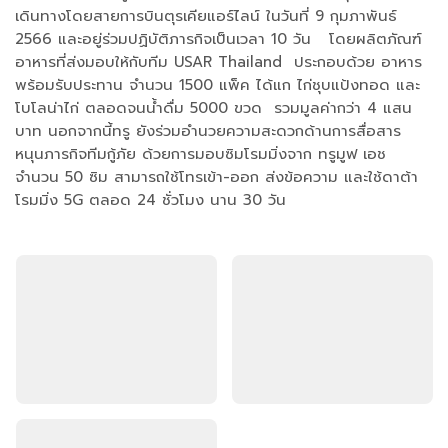
เดินทางโดยสายการบินตุรเคียแอร์ไลน์ ในวันที่ 9 กุมภาพันธ์
2566 และอยู่ร่วมปฏิบัติภารกิจเป็นเวลา 10 วัน โดยผลิตภัณฑ์
อาหารที่ส่งมอบให้กับทีม USAR Thailand ประกอบด้วย อาหาร
พร้อมรับประทาน จำนวน 1500 แพ็ค ได้แก ไก่ชุบแป้งทอด และ
โบโลน่าไก่ ตลอดจนน้ำดื่ม 5000 ขวด รวมมูลค่ากว่า 4 แสน
บาท นอกจากนี้ทรู ยังร่วมอำนวยความสะดวกด้านการสื่อสาร
หนุนภารกิจทีมกู้ภัย ด้วยการมอบซิมโรมมิ่งจาก ทรูมูฟ เอช
จำนวน 50 ซิม สามารถใช้โทรเข้า-ออก ส่งข้อความ และใช้ดาต้า
โรมมิ่ง 5G ตลอด 24 ชั่วโมง นาน 30 วัน