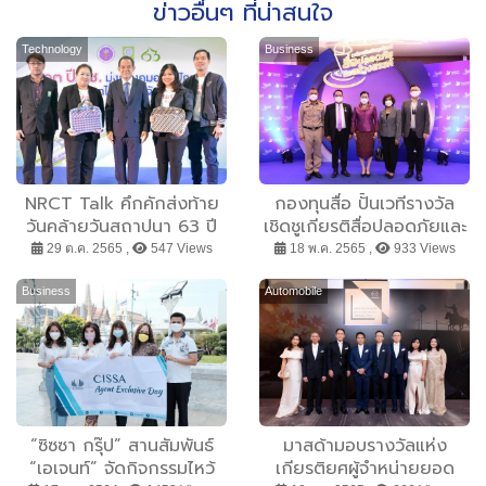
ข่าวอื่นๆ ที่น่าสนใจ
Technology
Business
NRCT Talk คึกคักส่งท้าย
กองทุนสื่อ ปั้นเวทีรางวัล
วันคล้ายวันสถาปนา 63 ปี
เชิดชูเกียรติสื่อปลอดภัยและ
วช.
สร้างสรรค์ 13 ผลงาน คว้า
29 ต.ค. 2565 ,
547 Views
18 พ.ค. 2565 ,
933 Views
ถ้วยพระราชทานจากสมเด็จ
พระกนิษฐาธิราชเจ้า กรม
Business
Automobile
สมเด็จพระเทพรัตนราชสุดาฯ
สยามบรมราชกุมารี
“ซิซซา กรุ๊ป” สานสัมพันธ์
มาสด้ามอบรางวัลแห่ง
“เอเจนท์” จัดกิจกรรมไหว้
เกียรติยศผู้จำหน่ายยอด