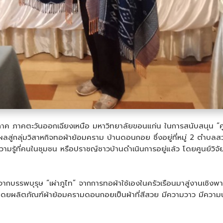
ัยภูมิภาค ภาคตะวันออกเฉียงเหนือ มหาวิทยาลัยขอนแก่น ในการสนับสนุ
ผลสู่กลุ่มวิสาหกิจทอผ้าย้อมคราม บ้านดอนกอย ซึ่งอยู่ที่หมู่ 2 ต
ี่คนในชุมชน หรือปราชญ์ชาวบ้านดำเนินการอยู่แล้ว โดยศูนย์วิจัยชุมชน
พบุรุษ “เผ่าภูไท” จากการทอผ้าใช้เองในครัวเรือนมาสู่งานเชิงพาณิชย์
ดยผลิตภัณฑ์ผ้าย้อมครามดอนกอยเป็นผ้าที่สีสวย มีความวาว มีความนุ