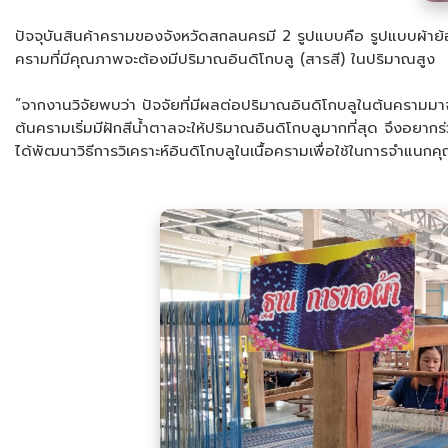
ปัจจุบันสินค้าครามของจังหวัดสกลนครมี 2 รูปแบบคือ รูปแบบผ้าย
ครามที่มีคุณภาพจะต้องมีปริมาณอินดิโกบลู (สารสี) ในปริมาณสูง
“จากงานวิจัยพบว่า ปัจจัยที่มีผลต่อปริมาณอินดิโกบลูในต้นครามมา
ต้นครามเริ่มมีฝักสีน้ำตาลจะให้ปริมาณอินดิโกบลูมากที่สุด จึงอยากร
ได้พัฒนาวิธีการวิเคราะห์อินดิโกบลูในเนื้อครามเพื่อใช้ในการจำ