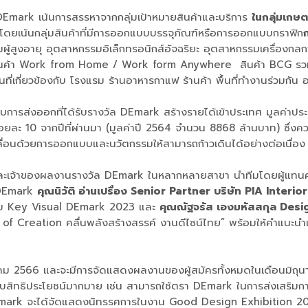
DEmark เน้นการสรรหาจากกลุ่มเป้าหมายสินค้าและบริการ
ในกลุ่มเกษต
ดยเน้นกลุ่มสินค้าที่มีการออกแบบบรรจุภัณฑ์หรือการออกแบบกราฟิก
งคมผู้สูงอายุ อุตสาหกรรมอิเล็กทรอนิกส์อัจฉริยะ อุตสาหกรรมเครื่อ
 สินค้า Work from Home / Work form Anywhere สินค้า BCG รว
่เกี่ยวข้องกับ โรงแรม ร้านอาหารกาแฟ ร้านค้า พื้นที่ทํางานร่วมก
การส่งออกที่ได้รับรางวัล DEmark สร้างรายได้เข้าประเทศ มูลค่าประ
้อยละ 10 จากปีที่ผ่านมา (มูลค่าปี 2564 จำนวน 8868 ล้านบาท) ซึ่งค
คลื่อนด้วยการออกแบบและนวัตกรรมให้สามารถก้าวเดินได้อย่างต่อเนื่อง แ
ะเจ้าของผลงานรางวัล DEmark ในหลากหลายสาขา นำทีมโดยผู้แทนค
 DEmark
คุณนิวัติ อ่านเปรื่อง Senior Partner บริษัท PIA Interior
บบ Key Visual DEmark 2023 และ
คุณณัฐจรัส เองมหัสสกุล Desi
f Creation คลื่นพลังสร้างสรรค์ งานดีไซน์ไทย” พร้อมให้คำแนะนำ
ฤษภาคม 2566 และจะมีการจัดแสดงผลงานของผู้สมัครทั้งหมดในเดือนม
รับสิทธิประโยชน์มากมาย เช่น สามารถใช้ตรา DEmark ในการส่งเสริมการ
 G-mark จะได้จัดแสดงนิทรรศการในงาน Good Design Exhibition 202