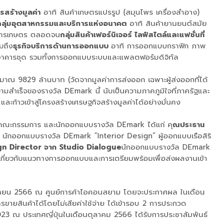
รสร้างมูลค่า
อาทิ สินค้าเกษตรแปรรูป (สมุนไพร เครื่องสำอาง)
กลุ่มอุตสาหกรรมและบริการแห่งอนาคต
อาทิ สินค้ายานยนต์สมัย
งกลการเกษตร ตลอดจน
กลุ่มสินค้าเฟอร์นิเจอร์ ไลฟ์สไตล์และแฟชั่นที่
มถึง
ธุรกิจบริการด้านการออกแบบ
อาทิ การออกแบบกราฟิก ภาพ
ัน อาคารชุด รวมทั้งการออกแบบระบบและแพลตฟอร์มดิจิทัล
มาณ 9829 ล้านบาท (วัดจากมูลค่าการส่งออก เฉพาะผู้ส่งออกที่ได้
วามสำเร็จของรางวัล DEmark นี้ นับเป็นความภาคภูมิใจที่ภาครัฐและ
ละก้าวเข้าสู่โครงสร้างเศรษฐกิจสร้างมูลค่าได้อย่างมั่นคง
ณะกรรมการ และนักออกแบบรางวัล DEmark ได้แก่ คุ
ณประธาน
นักออกแบบรางวัล DEmark ”Interior Design” ผู้ออกแบบเรือสิริ
gn Director จาก Studio Dialogue
นักออกแบบรางวัล DEmark
เกี่ยวกับแนวทางการออกแบบและการเตรียมพร้อมเพื่อส่งผลงานเข้า
ิถุนายน 2566 ณ ศูนย์การค้าไอคอนสยาม โดยจะประกาศผล ในเดือน
ขายสินค้าได้โดยไม่เสียค่าใช้จ่าย ได้เข้ารอบ 2 การประกวด
3 ณ ประเทศญี่ปุ่นในเดือนตุลาคม 2566 ได้รับการประชาสัมพันธ์