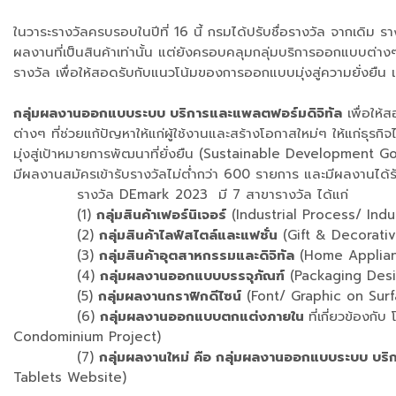
ในวาระรางวัลครบรอบในปีที่ 16 นี้ กรมได้ปรับชื่อรางวัล จากเดิม รา
ผลงานที่เป็นสินค้าเท่านั้น แต่ยังครอบคลุมกลุ่มบริการออกแบบ
รางวัล เพื่อให้สอดรับกับแนวโน้มของการออกแบบมุ่งสู่ความยั่งยื
กลุ่มผลงานออกแบบระบบ บริการและแพลตฟอร์มดิจิทัล
เพื่อให้
ต่างๆ ที่ช่วยแก้ปัญหาให้แก่ผู้ใช้งานและสร้างโอกาสใหม่ๆ ให้แก่ธุ
มุ่งสู่เป้าหมายการพัฒนาที่ยั่งยืน (Sustainable Development 
มีผลงานสมัครเข้ารับรางวัลไม่ต่ำกว่า 600 รายการ และมีผลงานได้ร
รางวัล DEmark 2023 มี 7 สาขารางวัล ได้แก่
(1)
กลุ่มสินค้าเฟอร์นิเจอร์
(Industrial Process/ Indu
(2)
กลุ่มสินค้าไลฟ์สไตล์และแฟชั่น
(Gift & Decorativ
(3)
กลุ่มสินค้าอุตสาหกรรมและดิจิทัล
(Home Applianc
(4)
กลุ่มผลงานออกแบบบรรจุภัณฑ์
(Pac
(5)
กลุ่มผลงานกราฟิกดีไซน์
(Font/ Graphic o
(6)
กลุ่มผลงานออกแบบตกแต่งภายใน
ที่เกี่ยวข้อง
Condominium Project)
(7)
กลุ่มผลงานใหม่ คือ กลุ่มผลงานออกแบบระบบ บร
Tablets Website)