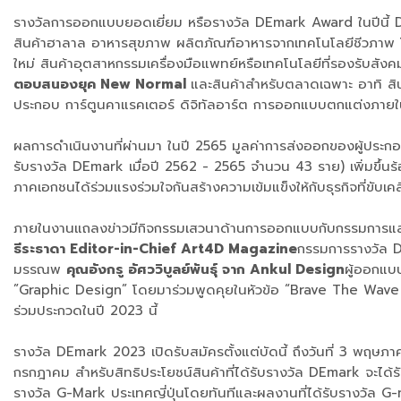
รางวัลการออกแบบยอดเยี่ยม หรือรางวัล DEmark Award ในปีนี้ 
สินค้าฮาลาล อาหารสุขภาพ ผลิตภัณฑ์อาหารจากเทคโนโลยีชีวภาพ โ
ใหม่ สินค้าอุตสาหกรรมเครื่องมือแพทย์หรือเทคโนโลยีที่รองรับสั
ตอบสนองยุค New Normal
และสินค้าสำหรับตลาดเฉพาะ อาทิ
ประกอบ การ์ตูนคาแรคเตอร์ ดิจิทัลอาร์ต การออกแบบตกแต่งภายในที
ผลการดำเนินงานที่ผ่านมา ในปี 2565 มูลค่าการส่งออกของผู้ประกอบ
รับรางวัล DEmark เมื่อปี 2562 - 2565 จำนวน 43 ราย) เพิ่มขึ้นร
ภาคเอกชนได้ร่วมแรงร่วมใจกันสร้างความเข้มแข็งให้กับธุรกิจที่ขับเ
ภายในงานแถลงข่าวมีกิจกรรมเสวนาด้านการออกแบบกับกรรมการแล
ธีระธาดา Editor-in-Chief Art4D Magazine
กรรมการรางวัล
มรรณพ
คุณอังกรู อัศววิบูลย์พันธุ์ จาก Ankul Design
ผู้ออกแ
”Graphic Design” โดยมาร่วมพูดคุยในหัวข้อ “Brave The Wave o
ร่วมประกวดในปี 2023 นี้
รางวัล DEmark 2023 เปิดรับสมัครตั้งแต่บัดนี้ ถึงวันที่ 3 พ
กรกฎาคม สำหรับสิทธิประโยชน์สินค้าที่ได้รับรางวัล DEmark จะได้
รางวัล G-Mark ประเทศญี่ปุ่นโดยทันทีและผลงานที่ได้รับรางวัล