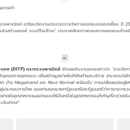
่อการค้า
ะทรวงพาณิชย์ เตรียมจัดงานประกวดรางวัลการออกแบบยอดเยี่ยม ปี 
ลังสร้างสรรค์ งานดีไซน์ไทย” ประกาศศักยภาพของการออกแบบไทยใน
ระเทศ (DITP) กระทรวงพาณิชย์
เปิดเผยในงานแถลงข่าวว่า
“รางวัลกา
ของการออกแบบ เพื่อสร้างมูลค่าเพิ่มให้สินค้าและบริการ สามารถนำอัตลัก
าด ด้าน Megatrend และ Next Normal พร้อมรับ การเปลี่ยนแปลงสู่เศร
งผู้ประกอบการไทย
ของท่านรองนายกรัฐมนตรีและรัฐมนตรีว่าการกระทรวงพา
อย่างยิ่งอุตสาหกรรมออกแบบให้เป็นหนึ่งในอุตสาหกรรมสำคัญที่จะช่วยขั
นระดับสากล”