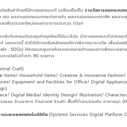
งวัลสินค้าไทยที่มีการออกแบบดี เปลี่ยนชื่อเป็น
รางวัลการออกแบบยอด
ต่างๆ เช่น ผลงานออกแบบตกแต่งภายใน ผลงานออกแบบกราฟิก ผลงานออกแ
น และเพิ่มประเภทใหม่ของสาขาการประกวด ได้แก่
สอดรับกับเทรนด์ของธุรกิจยุคใหม่ที่มีแนวโน้ม นำการออกแบบไปประยุกต์
รกิจได้ นอกจากนี้ ยังได้มีการปรับหลักเกณฑ์การพิจารณารางวัล เพื่อส่ง
Goals : SDGs) ให้ครอบคลุมองค์ประกอบหลายด้านของการพัฒนาอย่างยั่
ับรางวัลไม่ต่ำกว่า 80 รายการ
strial Craft)
e Items/ Household Items/ Creative & Innovative Fashion/ 
es/ Equipment and Facilities for Office/ Digital Applianc
kaging Design)
n Surface/ Digital Media/ Identity Design/
กับ โรงแรม ร้านอาหาร ร้านกาแฟ ร้านค้า พื้นที่ทํางานร่วมกัน อาคา
ิการและแพลตฟอร์มดิจิทัล
(Systems Services Digital Platform