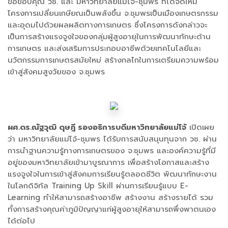
ขอขอบคุณ วช. และ มหาวิทยาลัยแม่โจ้-ชุมพร ที่ได้จัดให้มี
โครงการเปลี่ยนเกษียณเป็นพลังขึ้น จ.ชุมพรเป็นเมืองเกษตรกรรม
และอุดมไปด้วยผลผลิตทางการเกษตร ซึ่งโครงการดังกล่าวจะ
เป็นการสร้างแรงจูงใจของกลุ่มผู้สูงอายุในการพัฒนาทักษะด้าน
การเกษตร และส่งเสริมการประกอบอาชีพด้วยเทคโนโลยีและ
นวัตกรรมการเกษตรสมัยใหม่ สร้างกลไกในการเตรียมความพร้อม
เข้าสู่สังคมสูงวัยของ จ.ชุมพร
ผศ.ดร.ณัฐวุฒิ ดุษฎี รองอธิการบดีมหาวิทยาลัยแม่โจ้
เปิดเผย
ว่า มหาวิทยาลัยแม่โจ้-ชุมพร ได้รับการสนับสนุนทุนจาก วช. ผ่าน
การนำฐานความรู้ทางการเกษตรของ จ.ชุมพร และองค์ความรู้ที่มี
อยู่ของมหาวิทยาลัยเข้ามาบูรณาการ เพื่อสร้างโอกาสและสร้าง
แรงจูงใจในการเข้าสู่สังคมการเรียนรู้ตลอดชีวิต พัฒนาทักษะงาน
ในโลกดิจิทัล Training Up Skill ผ่านการเรียนรู้แบบ E-
Learning ทำให้สามารถสร้างอาชีพ สร้างงาน สร้างรายได้ รวม
ทั้งการสร้างคุณค่าภูมิปัญญาแก่ผู้สูงอายุให้สามารถพึ่งพาตนเอง
ได้ต่อไป