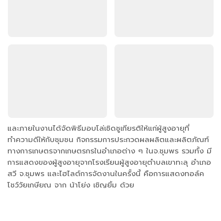
และภายในงานได้จัดพิธีมอบโล่เชิดชูเกียรติให้แก่ผู้สูงอายุที่
ทำความดีให้กับชุมชน กิจกรรมการประกวดผลผลิตและผลิตภัณฑ์
ทางการเกษตรจากเกษตรกรในอำเภอต่าง ๆ ในจ.ชุมพร รวมทั้ง มี
การแสดงของผู้สูงอายุจากโรงเรียนผู้สูงอายุตำบลเขาทะลุ อำเภอ
สวี จ.ชุมพร และไฮไลต์การจัดงานในครั้งนี้ คือการแสดงทอล์ค
โชว์วัยเกษียณ จาก น้าโย่ง เชิญยิ้ม ด้วย