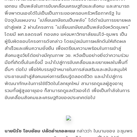
เอกชน เป็นพลังในการขับเคลื่อนเศรษฐกิจและสังคม และสามารถ
พึ่งพาตนเองได้ไม่เป็นเป็นภาระของครอบครัวหรือภาครัฐ ใน
ปัจจุบันแผนงาน “เปลี่ยนเกษียณเป็นพลัง” ได้ดำเนินการขยายผล
เข้าสู่เฟส 2 ผ่านโครงการ “เปลี่ยนเกษียณเป็นพลังจังหวัดชุมพร”
โดยมี ผศ.ชลดรงค์ ทองสง แห่งมหาวิทยาลัยแม่โจ้-ชุมพร เป็น
ผู้รับผิดชอบโครงการดังกล่าว โดยมุ่งเน้นการผลักดันให้เกิดผล
สำเร็จและเพิ่มความยั่งยืน เพื่อเตรียมความพร้อมในการเข้าสู่
สังคมสูงวัยได้อย่างมีคุณภาพ วช. หวังเป็นอย่างยิ่งว่าความร่วม
มือที่เกิดขึ้นในครั้งนี้ จะนำไปสู่การขับเคลื่อนและขยายผลในพื้นที่
อื่นๆ ต่อไป เพื่อให้บรรลุเป้าหมายในการส่งเสริมและสนับสนุนให้
ประชาชนเข้าสู่สังคมแห่งการเรียนรู้ตลอดชีวิต และนำไปสู่การ
พัฒนาทักษะในการใช้ชีวิตในโลกยุคใหม่ สามารถดูแลผู้สูงอายุ
รวมทั้งผู้สูงอายุเอง ก็สามารถดูแลตัวเองได้ เพื่อเป็นกำลังในการ
ขับเคลื่อนสังคมและเศรษฐกิจของประเทศต่อไป
นายนิรัช โอบอ้อม ปลัดอำเภอละแม
กล่าวว่า ในนามของ จ.ชุมพร