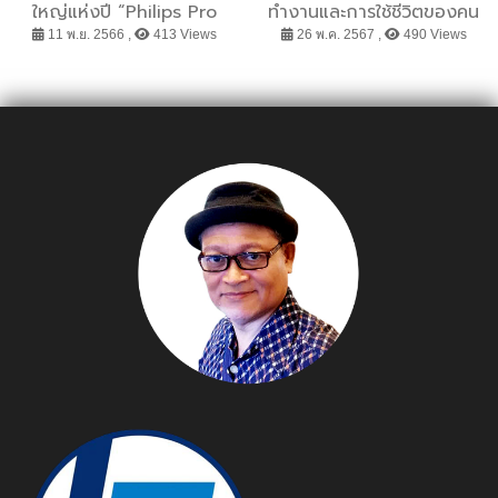
ใหญ่แห่งปี “Philips Pro
ทำงานและการใช้ชีวิตของคน
Club” แจกจัดหนักเป็นปีที่ 3
ยุคใหม่กับการทำงาน เพื่อมุ่ง
11 พ.ย. 2566 ,
413 Views
26 พ.ค. 2567 ,
490 Views
ของขวัญใหญ่ส่งท้ายปี 66
สู่ความสำเร็จของธุรกิจ