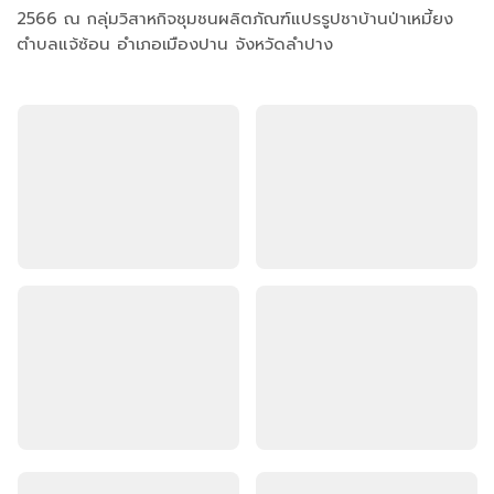
2566 ณ กลุ่มวิสาหกิจชุมชนผลิตภัณฑ์แปรรูปชาบ้านป่าเหมี้ยง
ตำบลแจ้ซ้อน อำเภอเมืองปาน จังหวัดลำปาง