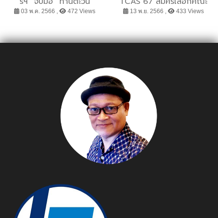
รี่ฯ” จับมือ “ทานตะวัน
TCAS 67 สมัครเลือกคณะ
อุตสาหกรรม” ลงนามข้อ
ฟรี หนุน “ศุภมาส” ดัน อว.
03 พ.ค. 2566 ,
472 Views
13 พ.ย. 2566 ,
433 Views
ตกลงลดคาร์บอนฯ ใน
สู่กระทรวงเศรษฐกิจ
อุตสาหกรรมพลาสติก
ขานรับงานใหญ่ “พลาสติก
แอนด์รับเบอร์ ไทยแลนด์
2023”