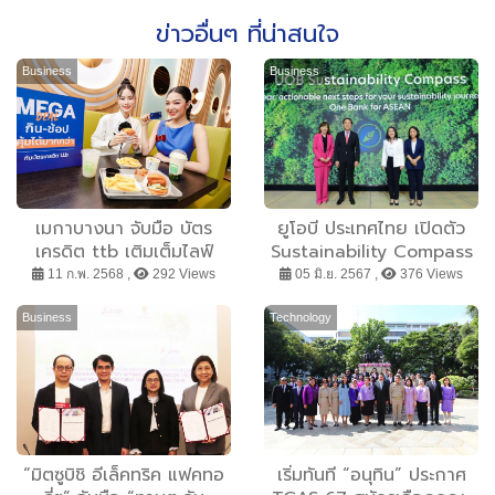
ข่าวอื่นๆ ที่น่าสนใจ
Business
Business
เมกาบางนา จับมือ บัตร
ยูโอบี ประเทศไทย เปิดตัว
เครดิต ttb เติมเต็มไลฟ์
Sustainability Compass
สไตล์ทั้งกิน-ช้อป คุ้มค่าได้
ช่วยขับเคลื่อนธุรกิจเอสเอ็มอี
11 ก.พ. 2568 ,
292 Views
05 มิ.ย. 2567 ,
376 Views
มากกว่า รับส่วนลดสูงสุด
สู่ความยั่งยืน
50% พร้อมรับฟรี! MEGA
Business
Technology
VOUCHER
“มิตซูบิชิ อีเล็คทริค แฟคทอ
เริ่มทันที “อนุทิน” ประกาศ