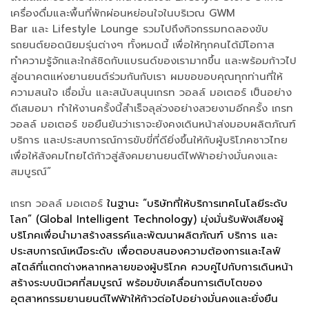
เครื่องดื่มและพื้นที่พักผ่อนหย่อนใจในบริเวณ GWM
Bar และ Lifestyle Lounge รวมไปถึงกิจกรรมทดลองขับ
รถยนต์ยอดนิยมรุ่นต่างๆ ทั้งหมดนี้ เพื่อให้ทุกคนได้มีโอกาส
ทำความรู้จักและใกล้ชิดกับแบรนด์ของเรามากขึ้น และพร้อมก้าวไป
สู่อนาคตแห่งยานยนต์ร่วมกันกับเรา ผมขอขอบคุณทุกท่านที่ให้
ความสนใจ เชื่อมั่น และสนับสนุนเกรท วอลล์ มอเตอร์ เป็นอย่าง
ดีเสมอมา ทำให้งานครั้งนี้สำเร็จลุล่วงอย่างสวยงามอีกครั้ง เกรท
วอลล์ มอเตอร์ ขอยืนยันว่าเราจะยังคงเดินหน้าส่งมอบผลิตภัณฑ์
บริการ และประสบการณ์การขับขี่ที่ดียิ่งขึ้นให้กับผู้บริโภคชาวไทย
เพื่อให้สังคมไทยได้ก้าวสู่สังคมยานยนต์ไฟฟ้าอย่างมั่นคงและ
สมบูรณ์”
เกรท วอลล์ มอเตอร์
ในฐานะ “บริษัทที่ให้บริการเทคโนโลยีระดับ
โลก” (Global Intelligent Technology) มุ่งมั่นรับฟังเสียงผู้
บริโภคเพื่อนำมาสร้างสรรค์และพัฒนาผลิตภัณฑ์ บริการ และ
ประสบการณ์เหนือระดับ เพื่อตอบสนองความต้องการและไลฟ์
สไตล์ที่แตกต่างหลากหลายของผู้บริโภค ควบคู่ไปกับการเดินหน้า
สร้างระบบนิเวศที่สมบูรณ์ พร้อมขับเคลื่อนการเติบโตของ
อุตสาหกรรมยานยนต์ไฟฟ้าให้ก้าวต่อไปอย่างมั่นคงและยั่งยืน