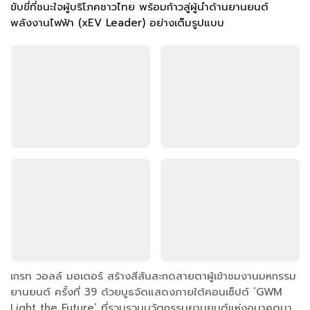
ขับขี่ที่ชนะใจผู้บริโภคชาวไทย พร้อมก้าวสู่ผู้นำด้านยานยนต์
พลังงานไฟฟ้า (xEV Leader) อย่างเต็มรูปแบบ
เกรท วอลล์ มอเตอร์ สร้างสีสันสะกดสายตาผู้เข้าชมงานมหกรรม
ยานยนต์ ครั้งที่ 39 ด้วยบูธจัดแสดงภายใต้คอนเซ็ปต์ ‘GWM
Light the Future’ ที่รวบรวมนวัตกรรมยานยนต์แห่งอนาคตมา