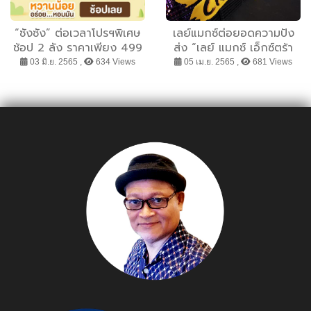
“ซังซัง” ต่อเวลาโปรฯพิเศษ
เลย์แมกซ์ต่อยอดความปัง
ช้อป 2 ลัง ราคาเพียง 499
ส่ง “เลย์ แมกซ์ เอ็กซ์ตร้า
บาท ถึง 25 มิ.ย.นี้
ครันช์” เอาใจวัยรุ่น คว้าสาม
03 มิ.ย. 2565 ,
634 Views
05 เม.ย. 2565 ,
681 Views
หนุ่มฮอต “เต-ดิว-กัน” เป็น
พรีเซนเตอร์ โชว์รอยหยักลึก
เข้มเต็มแผ่นแน่นเต็มคำ
อร่อยสนุกได้เต็มแมกซ์