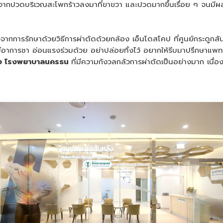
่มจากปวดบริเวณสะโพกร้าวลงมาที่ขาขวา และปวดมากขึ้นเรื่อย ๆ จนมีผ
ึ่งหลังจากการรักษาด้วยวิธีการผ่าตัดด้วยกล้อง เอ็นโดสโคป ที่ศูนย์กร
าการชา อ่อนแรงร่วมด้วย อย่าปล่อยทิ้งไว้ อยากให้รีบมาปรึกษาแพทย์เพ
นหลัง โรงพยาบาลนครธน
ที่มีความกังวลกลัวการผ่าตัดเป็นอย่างมาก เนื