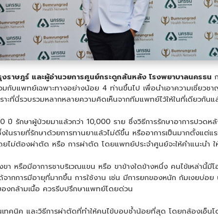
รุงราษฎร์ และผู้อำนวยการศูนย์กระดูกสันหลัง โรงพยาบาลนครธน
ก
่วมกับแพทย์เฉพาะทางอย่างน้อย 4 ท่านขึ้นไป เพื่อนำเอาความเชี่ยวชา
ี่นี่รวบรวมหลากหลายความคิดเห็นจากทีมแพทย์ไว้ให้ในที่เดียวกันแล้ว 
 ปี รักษาผู้ป่วยมาแล้วกว่า 10,000 ราย ซึ่งวิธีการรักษาอาการปวด
ึ่งในรายที่รักษาด้วยการทานยาแล้วไม่ดีขึ้น หรืออาการเป็นมากตั้งแต่แร
ไม่ต้องผ่าตัด หรือ การผ่าตัด โดยแพทย์ประจำศูนย์จะให้คำแนะนำ ให้กา
ขา หรือมีอาการชาบริเวณแขน หรือ ขาข้างใดข้างหนึ่ง คนไข้เหล่านี้ม
้จากการมีอายุที่มากขึ้น การใช้งาน เช่น มีการยกของหนัก ก้มเงยบ่อย 
งของกล้ามเนื้อ ควรรีบปรึกษาแพทย์โดยด่วน
นิค และวิธีการผ่าตัดที่ทำให้คนไข้บอบช้ำน้อยที่สุด โดยกล้องเอ็นโดส