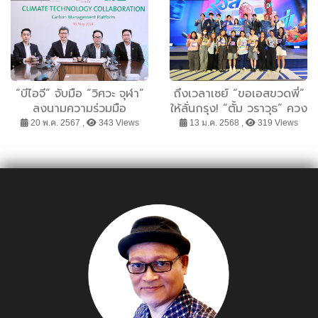
นวัตกรรม
FWD ประกันชีวิต
“บีไอจี” จับมือ “วิศวะ จุฬา”
ถึงเวลาเซย์ “ขอเอสขวดพี่”
ลงนามความร่วมมือ
ให้ลั่นกรุง! “ตั้ม วราวุธ” ควง
Carbon Management
แก๊งอินฟลูฯ สาย
20 พ.ค. 2567 ,
343 Views
13 ม.ค. 2568 ,
319 Views
Platform จัดการ - ลดการ
Awesome สกาย วงศ์รวี
ปล่อยคาร์บอนด้วย
นานิ หิรัญกฤษฎิ์ มาร์ค ภาคิ
Climate Technology
น ปิงปอง ธงชัย และ นนท์
อินทนนท์ ท้าเหล่าสาวกเอส
ตะโกนขอเอสขวดพี่แบบสุด
เสียงซ่าสนั่นเมือง