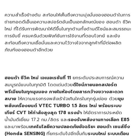
ความสำเร็จข้างต้น สะท้อนให้เห็นถึงความมุ่งมั่นของฮอนด้าในการ
ถ่ายทอดดีเอ็นเอความสปอร์ตอันเป็นเอกลักษณ์ของ ฮอนด้า ซีวิค
ใหม่ ที่ได้รับการพัฒนาให้ดีขึ้นในทุกด้านทั้งด้านดีไซน์และสมรรถนะ
การขับขี่ ครบครันด้วยฟังก์ชันการใช้งานที่ตอบโจทย์ และยัง
สะท้อนถึงความเชื่อมั่นและความไว้วางใจจากลูกค้าที่มีต่อผลิต
ภัณฑ์ของฮอนด้าอีกด้วย
ฮอนด้า ซีวิค ใหม่
เจเนอเรชันที่
11
ยกระดับประสบการณ์ความ
สมบูรณ์แบบในทุกมิติ โดดเด่นด้วย
ดีไซน์ภายนอกสปอร์ต
พรีเมียมในทุกมุมมอง ภายในห้องโดยสารกว้างขวางสะดวก
สบาย
ให้ความแรงทรงพลังเร้าใจเกินใครในทุกรุ่นย่อย ด้วย
ขุม
พลังเครื่องยนต์
VTEC TURBO 1.5 ลิตร ใหม่ พร้อมระบบ
เกียร์ CVT ให้กำลังสูงสุด 178 แรงม้า
ให้อัตราการประหยัด
น้ำมันดีเยี่ยม 17.2 กม./ลิตร และ
รองรับพลังงานทางเลือก
E85
และมาพร้อม
เทคโนโลยีความปลอดภัยอัจฉริยะ ฮอนด้า เซนส์ซิ่ง
(
Honda SENSING)
ที่ยกระดับไปอีกขั้นกับ
ระบบใหม่ ระบบเตือน