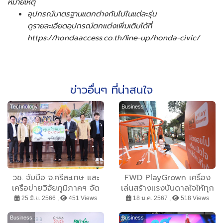
หมายเหตุ
อุปกรณ์มาตรฐานแตกต่างกันไปในแต่ละรุ่น
ดูรายละเอียดอุปกรณ์ตกแต่งเพิ่มเติมได้ที่
https://hondaaccess.co.th/line-up/honda-civic/
ข่าวอื่นๆ ที่น่าสนใจ
Technology
Business
วช. จับมือ จ.ศรีสะเกษ และ
FWD PlayGrown เครื่อง
เครือข่ายวิจัยภูมิภาคฯ จัด
เล่นสร้างแรงบันดาลใจให้ทุก
ตั้งศูนย์วิจัยชุมชน “ทุเรียน
คน “ใช้ชีวิตเหมือนที่เคยคิด
25 มิ.ย. 2566 ,
451 Views
18 ม.ค. 2567 ,
518 Views
ภูเขาไฟศรีสะเกษ” มุ่งพัฒนา
เพราะชีวิตคิดแล้วต้องใช้”
ทุเรียนภูเขาไฟด้วยวิจัยและ
กับแบรนด์แคมเปญแรกจาก
Business
Business