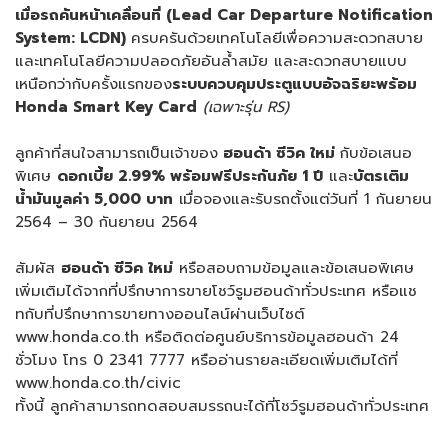
เมื่อรถคันหน้าเคลื่อนที่ (
Lead Car Departure Notification
System: LCDN)
ครบครันด้วยเทคโนโลยีเพื่อความสะดวกสบาย
และเทคโนโลยีความปลอดภัยอันล้ำสมัย และสะดวกสบายแบบ
เหนือกว่ากับครั้งแรกของ
ระบบควบคุมประตูแบบอัจฉริยะพร้อม
Honda Smart Key Card
(เฉพาะรุ่น
RS)
ลูกค้าที่สนใจสามารถเป็นเจ้าของ
ฮอนด้า ซีวิค ใหม่
กับข้อเสนอ
พิเศษ
ดอกเบี้ย
2.99% พร้อมฟรีประกันภัย 1 ปี
และ
บัตรเติม
น้ำมันมูลค่า
5,000 บาท
เมื่อจองและรับรถตั้งแต่วันที่ 1 กันยายน
2564 – 30 กันยายน 2564
สัมผัส
ฮอนด้า ซีวิค ใหม่
หรือสอบถามข้อมูลและข้อเสนอพิเศษ
เพิ่มเติมได้จากที่ปรึกษาการขายโชว์รูมฮอนด้าทั่วประเทศ หรือแช
ทกับที่ปรึกษาการขายทางออนไลน์ผ่านเว็บไซต์
www.honda.co.th หรือติดต่อศูนย์บริการข้อมูลฮอนด้า 24
ชั่วโมง โทร 0 2341 7777 หรืออ่านรายละเอียดเพิ่มเติมได้ที่
www.honda.co.th/civic
ทั้งนี้ ลูกค้าสามารถทดสอบสมรรถนะได้ที่โชว์รูมฮอนด้าทั่วประเทศ