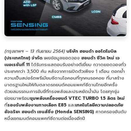
(กรุงเทพฯ –
13
กันยายน
2564
)
บริษัท ฮอนด้า ออโตโมบิล
(ประเทศไทย) จำกัด
เผยข้อมูลยอดจอง
ฮอนด้า ซีวิค ใหม่ เจ
เนอเรชันที่
11
ได้รับกระแสตอบรับอย่างดีเยี่ยม กวาดยอดจองทั่ว
ประเทศกว่า 3,500 คัน หลังจากการเปิดตัวเพียง 1 เดือน ตอกย้ำ
ความเป็นสปอร์ตพรีเมียมซีดานไอคอนที่ทุกคนรอคอย ที่มาสร้าง
มาตรฐานใหม่ให้กับตลาดรถยนต์คอมแพคท์ซีดานไทยอีกครั้ง
ด้วยสมรรถนะการขับขี่ที่ทรงพลังและประหยัดน้ำมัน โดยทุกรุ่น
ย่อยมาพร้อม
ขุมพลังเครื่องยนต์
VTEC TURBO 1.5 ลิตร ใหม่
ที่
รองรับพลังงานทางเลือก
E85
และ
เทคโนโลยีความปลอดภัย
อัจฉริยะ ฮอนด้า เซนส์ซิ่ง (
Honda SENSING)
คาดครองอันดับ
หนึ่งเซกเมนต์คอมแพคท์ซีดานต่อเนื่องอีกปี