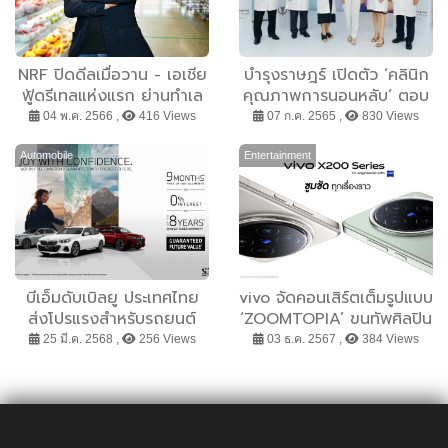
NRF ปิดดีลเมื่อวาน - เอเชีย
บำรุงราษฎร์ เปิดตัว ‘คลินิก
ฟู้ดรีเทลแห่งแรก ย่านทำเล
คุณภาพการนอนหลับ’ ตอบ
ยุทธศาสตร์ใจกลาง UK
โจทย์ทุกปัญหาการนอน เผย
04 พ.ค. 2566 ,
416 Views
07 ก.ค. 2565 ,
830 Views
ผู้ที่มีโรคประจำตัว อาจพบ
ภาวะหยุดหายใจขณะหลับ
Automobile
Entertainment
ร่วมด้วย สูงถึง 50% ย้ำ
ควรตรวจวินิจฉัยเพื่อรักษา
สาเหตุของโรคได้อย่างทัน
ท่วงที
บีเอ็มดับเบิลยู ประเทศไทย
vivo จัดคอนเสิร์ตเต็มรูปแบบ
ส่งโปรแรงสำหรับรถยนต์
‘ZOOMTOPIA’ ขนทัพศิลปิน
ไฟฟ้า จ่ายค่าผ่อนให้ 9 เดือน
แถวหน้า ‘นนท์ ธนนท์ –
25 มี.ค. 2568 ,
256 Views
03 ธ.ค. 2567 ,
384 Views
เต็ม พร้อมดอกเบี้ย 0%
MEAN – Polycat’ สร้าง
นานสูงสุด 5 ปี และข้อเสนอ
ปรากฏการณ์ ‘ซูมชัด ทุก
ที่พลาดไม่ได้อีกมากมายใน
เรื่องราว’ กับ X200 Series
งานมอเตอร์โชว์ 2025