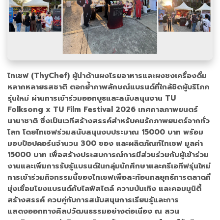
ไทเชฟ (ThyChef) ผู้นำด้านผงโรยอาหารและผงชงเครื่องดื่ม
หลากหลายรสชาติ ตอกย้ำภาพลักษณ์แบรนด์ที่ใกล้ชิดผู้บริโภค
รุ่นใหม่ ผ่านการเข้าร่วมออกบูธและสนับสนุนงาน TU
Folksong x TU Film Festival 2026 เทศกาลภาพยนตร์
นานาชาติ ซึ่งเป็นเวทีสร้างสรรค์สำหรับคนรักภาพยนตร์จากทั่ว
โลก โดยไทเชฟร่วมสนับสนุนงบประมาณ 15000 บาท พร้อม
มอบป็อปคอร์นจำนวน 300 ซอง และผลิตภัณฑ์ไทเชฟ มูลค่า
15000 บาท เพื่อสร้างประสบการณ์การมีส่วนร่วมกับผู้เข้าร่วม
งานและเพิ่มการรับรู้แบรนด์ในกลุ่มนักศึกษาและครีเอทีฟรุ่นใหม่
การเข้าร่วมกิจกรรมนี้ของไทเชฟเพื่อสะท้อนกลยุทธ์การตลาดที่
มุ่งเชื่อมโยงแบรนด์กับไลฟ์สไตล์ ความบันเทิง และคอมมูนิตี้
สร้างสรรค์ ควบคู่กับการสนับสนุนการเรียนรู้และการ
แสดงออกทางศิลปวัฒนธรรมอย่างต่อเนื่อง ณ สวน