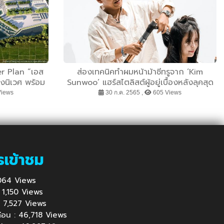
er Plan “เอส
ส่องเทคนิคทำผมหน้าม้าซีทรูจาก ‘Kim
งนิเวศ พร้อม
Sunwoo’ แฮร์สไตลิสต์ผู้อยู่เบื้องหลังลุคสุด
หารและธุรกิจ
ปังของเหล่าไอดอลเกาหลี
Views
30 ก.ค. 2565 ,
605 Views
d Valley
รเข้าชม
1,064 Views
 : 1,150 Views
้ : 7,527 Views
นก่อน : 46,718 Views