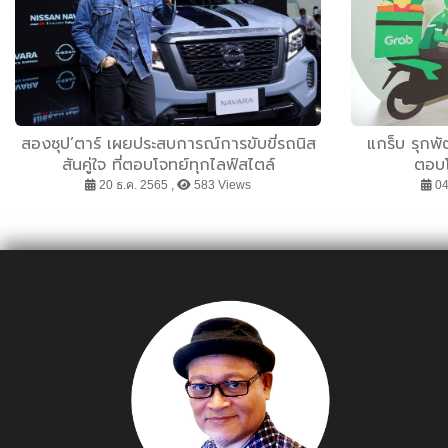
สองซุป’ตาร์ เผยประสบการณ์การขับขี่รถนิส
แกร็บ รุกพ
สันคู่ใจ ที่ตอบโจทย์ทุกไลฟ์สไตล์
ตอบโจ
20 ธ.ค. 2565 ,
583 Views
04