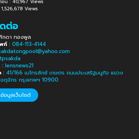
นก่อน : 40,967 Views
 : 1,526,678 Views
ิดต่อ
ศักดา ทองพูล
พท์
:
084-113-4144
sakdatongpool@yahoo.com
tpsakda
e
:
lensnews21
อ
:
41/166 เมโทรลักซ์ เกษตร ถนนประเสริฐมนูกิจ แขวง
ตจตุจักร กรุงเทพฯ 10900
้อมูลเว็บไซต์