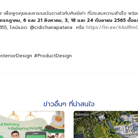
 เพื่อพูดคุยและหาแรงบันดาลใจกับศิษย์เก่า ที่ประสบความสำเร็จ พร
กรกฎาคม
, 6
และ
21
สิงหาคม
, 3, 18
และ
24
กันยายน
2565
ตั้ง
855, ไลน์แอด: @cidichanapatana หรือ
https://lin.ee/4AoRhn
teriorDesign #ProductDesign
ข่าวอื่นๆ ที่น่าสนใจ
Business