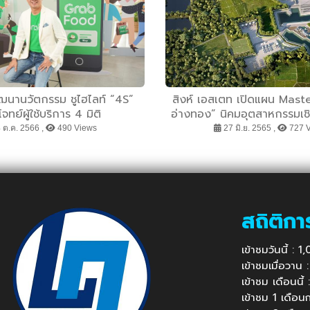
ัฒนานวัตกรรม ชูไฮไลท์ “4S”
สิงห์ เอสเตท เปิดแผน Mast
ทย์ผู้ใช้บริการ 4 มิติ
อ่างทอง” นิคมอุตสาหกรรมเชิ
โซนพิเศษสำหรับอุตสาหกรรมอา
 ต.ค. 2566 ,
490 Views
27 มิ.ย. 2565 ,
727 
เกี่ยวเนื่อง World Foo
สถิติกา
เข้าชมวันนี้ : 
เข้าชมเมื่อวาน
เข้าชม เดือนนี
เข้าชม 1 เดือ