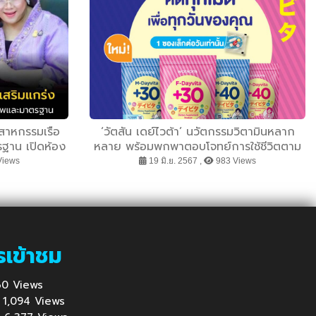
ตสาหกรรมเรือ
‘วัตสัน เดย์ไวต้า’ นวัตกรรมวิตามินหลาก
ฐาน เปิดห้อง
หลาย พร้อมพกพาตอบโจทย์การใช้ชีวิตตาม
ิการ และเครือ
เพศและวัย
Views
19 มิ.ย. 2567 ,
983 Views
ค่ากว่า 1 หมื่น
รเข้าชม
 960 Views
 : 1,094 Views