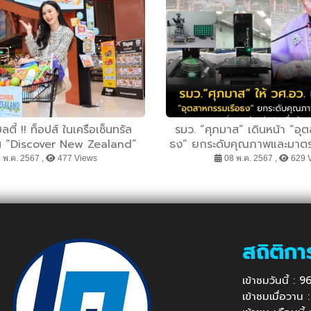
ตี้ !! ท็อปส์ ในเครือเซ็นทรัล
รมว. “ศุภมาส” เดินหน้า “อุ
าน “Discover New Zealand”
ธง” ยกระดับคุณภาพและมาตร
า-วัตถุดิบคัดสรรเกรดพรีเมียม
ปฏิบัติการอ้างอิงกรมวิทย์บร
 พ.ค. 2567 ,
477 Views
08 พ.ค. 2567 ,
629 
ภาพด้วยตราสัญลักษณ์ “Made
ข่ายกว่า 411 แห่ง ช่วยเพิ่มมูล
ew Zealand” ให้ช้อป - ชิม –
ล้านบาท
่ ท็อปส์ และ ท็อปส์ ฟู้ด ฮอลล์
สถิติกา
เข้าชมวันนี้ :
เข้าชมเมื่อวาน