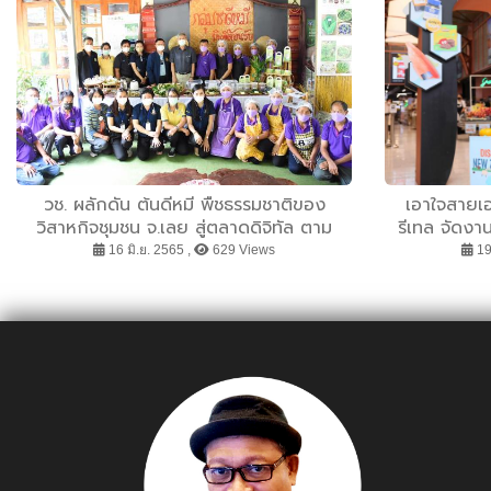
วช. ผลักดัน ต้นดีหมี พืชธรรมชาติของ
เอาใจสายเฮล
วิสาหกิจชุมชน จ.เลย สู่ตลาดดิจิทัล ตาม
รีเทล จัดง
นโยบายขับเคลื่อนไทยไปด้วยกัน
ส่งตรงสินค้
16 มิ.ย. 2565 ,
629 Views
19
การันตีคุณ
with Care N
ฟิน -คุ้ม ที