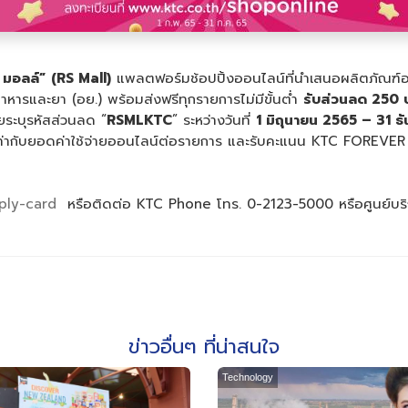
 มอลล์”
(RS Mall)
แพลตฟอร์มช้อปปิ้งออนไลน์ที่นำเสนอผลิตภัณฑ์อา
หารและยา (อย.) พร้อมส่งฟรีทุกรายการไม่มีขั้นต่ำ
รับส่วนลด
250
ระบุรหัสส่วนลด “
RSMLKTC
” ระหว่างวันที่
1
มิถุนายน
2565 – 31
ธ
ท่ากับยอดค่าใช้จ่ายออนไลน์ต่อรายการ และรับคะแนน KTC FOREVER 
pply-card
หรือติดต่อ KTC Phone โทร. 0-2123-5000 หรือศูนย์บริการ
ข่าวอื่นๆ ที่น่าสนใจ
Technology