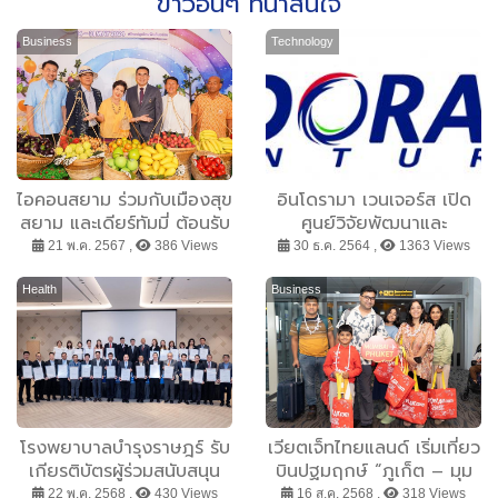
ข่าวอื่นๆ ที่น่าสนใจ
Business
Technology
ไอคอนสยาม ร่วมกับเมืองสุข
อินโดรามา เวนเจอร์ส เปิด
สยาม และเดียร์ทัมมี่ ต้อนรับ
ศูนย์วิจัยพัฒนาและ
ฤดูกาลมหัศจรรย์แห่งผลไม้ปี
สำนักงานกลุ่มธุรกิจ IOD ใน
21 พ.ค. 2567 ,
386 Views
30 ธ.ค. 2564 ,
1363 Views
2567
เมืองมุมไบ ตอบสนองลูกค้า
ในอินเดียและเอเซียแปซิฟิก
Health
Business
โรงพยาบาลบำรุงราษฎร์ รับ
เวียตเจ็ทไทยแลนด์ เริ่มเที่ยว
เกียรติบัตรผู้ร่วมสนับสนุน
บินปฐมฤกษ์ “ภูเก็ต – มุม
โครงการตามมาตรการส่ง
ไบ” เสริมเครือข่ายเส้นทาง
22 พ.ค. 2568 ,
430 Views
16 ส.ค. 2568 ,
318 Views