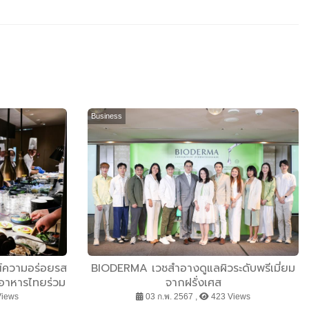
Business
์ความอร่อยรส
BIODERMA เวชสำอางดูแลผิวระดับพรีเมี่ยม
รสอาหารไทยร่วม
จากฝรั่งเศส
เศษ
Views
03 ก.พ. 2567 ,
423 Views