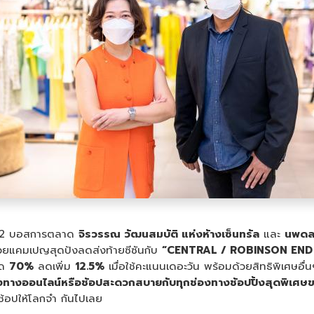
ื่อ 2 บอสการตลาด
จิรวรรณ วัฒนสมบัติ แห่งห้างเซ็นทรัล
และ
นพดล 
ด้วยแคมเปญสุดปังลดส่งท้ายซีซันกับ
“CENTRAL / ROBINSON END OF 
ุด
70%
ลดเพิ่ม
12.5%
เมื่อใช้คะแนนเดอะวัน พร้อมด้วยสิทธิพิเศษอื่น
งทางออนไลน์หรือช้อปสะดวกสบายกับทุกช่องทางช้อปปิ้งสุดพิเศษข
ช้อปให้โลกจำ กันไปเลย