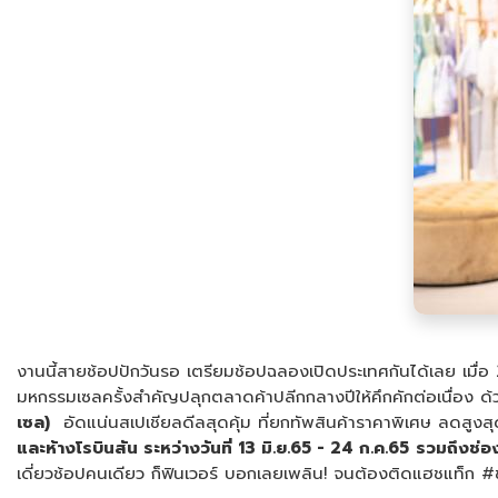
งานนี้สายช้อปปักวันรอ เตรียมช้อปฉลองเปิดประเทศกันได้เลย เม
มหกรรมเซลครั้งสำคัญปลุกตลาดค้าปลีกกลางปีให้คึกคักต่อเนื่อง 
เซล)
อัดแน่นสเปเชียลดีลสุดคุ้ม ที่ยกทัพสินค้าราคาพิเศษ ลดสูงส
และห้างโรบินสัน ระหว่างวันที่ 13 มิ.ย.65 - 24 ก.ค.65
รวมถึงช่อ
เดี่ยวช้อปคนเดียว ก็ฟินเวอร์ บอกเลยเพลิน! จนต้องติดแฮชแท็ก #