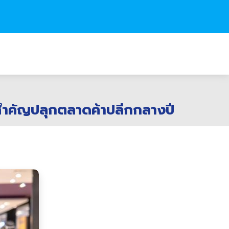
คัญปลุกตลาดค้าปลีกกลางปี