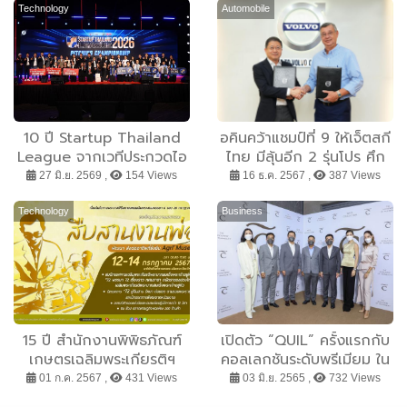
Technology
Automobile
10 ปี Startup Thailand
อคินคว้าแชมป์ที่ 9 ให้เจ็ตสกี
League จากเวทีประกวดไอ
ไทย มีลุ้นอีก 2 รุ่นโปร ศึก
เดีย สู่สนามสร้างผู้ประกอบ
2024 WGP#1 Waterjet
27 มิ.ย. 2569 ,
154 Views
16 ธ.ค. 2567 ,
387 Views
การรุ่นใหม่ของประเทศ
World Cup
Technology
Business
15 ปี สำนักงานพิพิธภัณฑ์
เปิดตัว “QUIL” ครั้งแรกกับ
เกษตรเฉลิมพระเกียรติฯ
คอลเลกชันระดับพรีเมียม ใน
เตรียมจัดใหญ่มหกรรม
กลุ่ม Premium Collection
01 ก.ค. 2567 ,
431 Views
03 มิ.ย. 2565 ,
732 Views
“สืบสานงานพ่อ พัฒนา ส่ง
by COTTO ภายในโชว์รูม