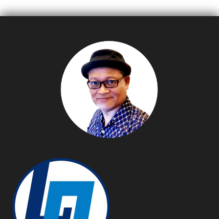
ต่ออาชีพที่ยั่งยืน Agri
@SCG Experience
Museum”เฉลิมพระเกียรติ
72 พรรษา พระบาทสมเด็จ
พระเจ้าอยู่หัว