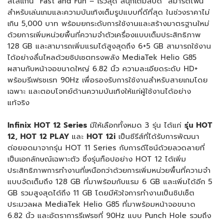
สโลแกน “Fast and Fun – เร็วสุด สนุกเต็มสปีด” สมาร์ตโฟน
สำหรับเล่นเกมและความบันเทิงเต็มรูปแบบที่ดีที่สุด ในช่วงราคาไม่
เกิน 5,000 บาท พร้อมยกระดับการใช้งานและสร้างมาตรฐานใหม่
ด้วยการเพิ่มหน่วยพื้นที่ความจำตัวเครื่องแบบเต็มประสิทธิภาพ
128 GB และสามารถเพิ่มแรมได้สูงสุดถึง 6+5 GB สามารถใช้งาน
ได้อย่างลื่นไหลด้วยชิปเซตทรงพลัง MediaTek Helio G85
ผสานกับหน้าจอขนาดใหญ่ 6.82 นิ้ว ความละเอียดระดับ HD+
พร้อมรีเฟรชเรท 90Hz เพื่อรองรับการใช้งานสำหรับสายเกมโดย
เฉพาะ และตอบโจทย์ด้านความบันเทิงให้แก่ผู้ใช้งานได้อย่าง
แท้จริง
Infinix HOT 12 Series
มีให้เลือกทั้งหมด 3 รุ่น ได้แก่
รุ่น HOT
12, HOT 12 PLAY
และ
HOT 12i
เป็นซีรีส์ที่ได้รับการพัฒนา
ต่อยอดมาจากรุ่น HOT 11 Series กับการดีไซน์ด้วยลวดลายที่
เป็นเอกลักษณ์เฉพาะตัว ซึ่งรุ่นท็อปอย่าง HOT 12 ได้เพิ่ม
ประสิทธิภาพการทำงานที่เหนือกว่าด้วยการเพิ่มหน่วยพื้นที่ความจำ
แบบจัดเต็มถึง 128 GB ที่มาพร้อมกับแรม 6 GB และเพิ่มได้อีก 5
GB รวมสูงสุดได้ถึง 11 GB โดยมีหัวใจการทำงานเป็นชิปเซ็ต
ประมวลผล MediaTek Helio G85 ที่มาพร้อมหน้าจอขนาด
6.82 นิ้ว และอัตราการรีเฟรชที่ 90Hz แบบ Punch Hole รวมถึง