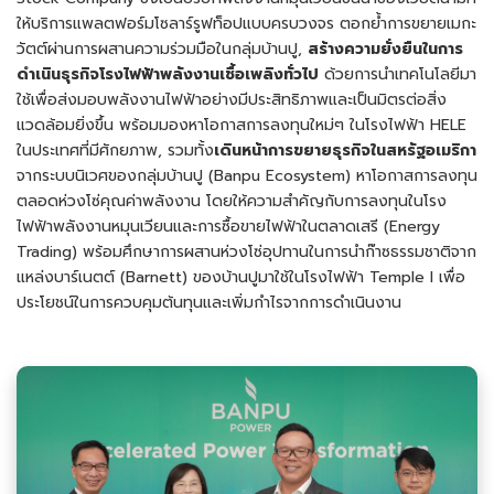
ให้บริการแพลตฟอร์มโซลาร์รูฟท็อปแบบครบวงจร ตอกย้ำการขยายเมกะ
วัตต์ผ่านการผสานความร่วมมือในกลุ่มบ้านปู,
สร้างความยั่งยืนในการ
ดำเนินธุรกิจโรงไฟฟ้าพลังงานเชื้อเพลิงทั่วไป
ด้วยการนำเทคโนโลยีมา
ใช้เพื่อส่งมอบพลังงานไฟฟ้าอย่างมีประสิทธิภาพและเป็นมิตรต่อสิ่ง
แวดล้อมยิ่งขึ้น พร้อมมองหาโอกาสการลงทุนใหม่ๆ ในโรงไฟฟ้า HELE
ในประเทศที่มีศักยภาพ, รวมทั้ง
เดินหน้าการขยายธุรกิจในสหรัฐอเมริกา
จากระบบนิเวศของกลุ่มบ้านปู (Banpu Ecosystem) หาโอกาสการลงทุน
ตลอดห่วงโซ่คุณค่าพลังงาน โดยให้ความสำคัญกับการลงทุนในโรง
ไฟฟ้าพลังงานหมุนเวียนและการซื้อขายไฟฟ้าในตลาดเสรี (Energy
Trading) พร้อมศึกษาการผสานห่วงโซ่อุปทานในการนำก๊าซธรรมชาติจาก
แหล่งบาร์เนตต์ (Barnett) ของบ้านปูมาใช้ในโรงไฟฟ้า Temple I เพื่อ
ประโยชน์ในการควบคุมต้นทุนและเพิ่มกำไรจากการดำเนินงาน