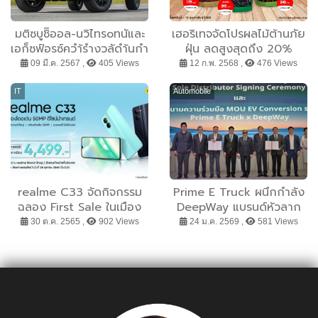
มติซบูชิิออล-นวิไทรoทนัและ
เฮอริเทจจัดโปรผลไม้ต้านภัย
เอก็ซฟ์อรซ์ควํา้รํางวลัดํา้นกํา
ฝุ่น ลดสูงสุดถึง 20%
รออกแบบผลติ
09 มี.ค. 2567 ,
405 Views
12 ก.พ. 2568 ,
476 Views
ภณัฑร์ะดบัโลก iF Design
Award 2024
IT
Automobile
realme C33 จัดกิจกรรม
Prime E Truck ผนึกกำลัง
ฉลอง First Sale ในเมือง
DeepWay แบรนด์หัวลาก
ไทย เต็มอิ่มกับกิจกรรม
ไฟฟ้าล้ำสมัย พลิกโฉมโลจิ
30 ต.ค. 2565 ,
902 Views
24 ม.ค. 2569 ,
581 Views
มากมาย ตั้งแต่ 28 ตุลาคม
สติกส์ไทย เปิดตัวรถหัวลาก
นี้
ไฟฟ้าอัจฉริยะรุ่นใหม่
DeepWay Star 6x4