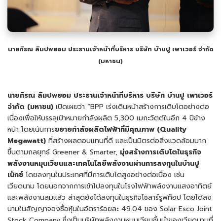
นายกิรณ ลิมปพยอม
ประธานเจ้าหน้าที่บริหาร บริษัท บ้านปู เพาเวอร์ จำกัด
(มหาชน)
นายกิรณ ลิมปพยอม
ประธานเจ้าหน้าที่บริหาร บริษัท บ้านปู เพาเวอร์
จำกัด (มหาชน)
เปิดเผยว่า “BPP เร่งเดินหน้าสร้างการเติบโตอย่างต่อ
เนื่องเพื่อให้บรรลุเป้าหมายกำลังผลิต 5,300 เมกะวัตต์ในอีก 4 ปีข้าง
หน้า โดยเน้นการ
ขยายกำลังผลิตไฟฟ้าที่มีคุณภาพ
(Quality
Megawatt)
ที่สร้างผลตอบแทนที่ดี และเป็นมิตรต่อสิ่งแวดล้อมมาก
ขึ้นตามกลยุทธ์ Greener & Smarter,
มุ่งสร้างการเติบโตในธุรกิจ
พลังงานหมุนเวียนและเทคโนโลยีพลังงานผ่านการลงทุนในบ้านปู
เน็กซ์
โดยลงทุนในประเทศที่มีการเติบโตสูงอย่างต่อเนื่อง เช่น
เวียดนาม โดยนอกจากการเข้าไปลงทุนในโรงไฟฟ้าพลังงานแสงอาทิตย์
และพลังงานลมแล้ว ล่าสุดยังได้ลงทุนในธุรกิจโซลาร์รูฟท็อป โดยได้ลง
นามในสัญญาจองซื้อหุ้นในอัตราร้อยละ 49.04 ของ Solar Esco Joint
Stock Company ซึ่งเป็นบริษัทพลังงานหมุนเวียนชั้นนำของเวียดนามที่