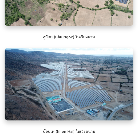
ชูง็อก (Chu Ngoc)
ในเวียดนาม
น็อนไห่ (Nhon Hai)
ในเวียดนาม