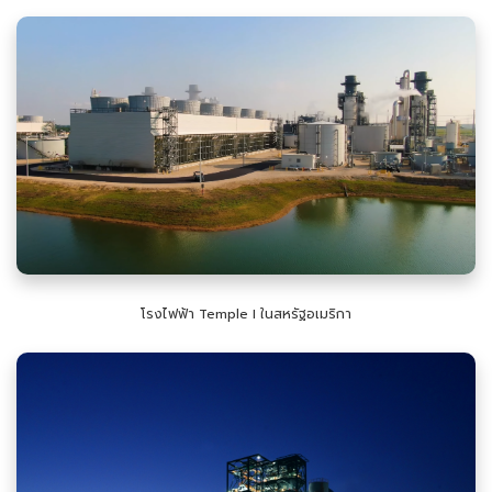
โรงไฟฟ้า Temple I ในสหรัฐอเมริกา