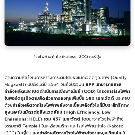
โรงไฟฟ้านาโกโซ (Nakoso IGCC) ในญี่ปุ่น
ด้านความสำเร็จในการสร้างการเติบโตของเมกะวัตต์คุณภาพ (Quality
Megawatt) นับตั้งแต่ปี 2564 จนถึงปัจจุบัน
BPP สามารถขยาย
กำลังผลิตและเปิดดำเนินการเชิงพาณิชย์ (COD) โครงการโรงไฟฟ้า
ในพอร์ตธุรกิจตามสัดส่วนการลงทุนเพิ่มขึ้น 580 เมกะวัตต์
ประกอบ
ด้วย
กำลังผลิตจากโรงไฟฟ้าพลังงานเชื้อเพลิงทั่วไปที่มีประสิทธิภาพ
สูงและเป็นมิตรต่อสิ่งแวดล้อม (
High Efficiency, Low
Emissions: HELE) รวม 457 เมกะวัตต์
โดยมาจากโรงไฟฟ้าก๊าซ
ธรรมชาติ Temple I ในสหรัฐอเมริกา และโรงไฟฟ้านาโกโซ (Nakoso
IGCC) ในญี่ปุ่น และ
กำลังผลิตจากโรงไฟฟ้าพลังงานหมุนเวียนใน
3