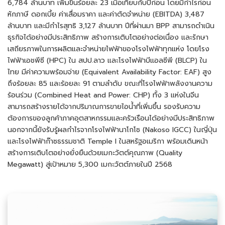
6,784 ล้านบาท เพิ่มขึ้นร้อยละ 23 เมื่อเทียบกับปีก่อน โดยมีกำไรก่อน
หักภาษี ดอกเบี้ย ค่าเสื่อมราคา และค่าตัดจำหน่าย (EBITDA) 3,487
ล้านบาท และมีกำไรสุทธิ 3,127 ล้านบาท ปีที่ผ่านมา BPP สามารถดำเนิน
ธุรกิจได้อย่างมีประสิทธิภาพ สร้างการเติบโตอย่างต่อเนื่อง และรักษา
เสถียรภาพในการผลิตและจำหน่ายไฟฟ้าของโรงไฟฟ้าทุกแห่ง โดยโรง
ไฟฟ้าเอชพีซี (HPC) ใน สปป.ลาว และโรงไฟฟ้าบีแอลซีพี (BLCP) ใน
ไทย มีค่าความพร้อมจ่าย (Equivalent Availability Factor: EAF) สูง
ถึงร้อยละ 85 และร้อยละ 91 ตามลำดับ ขณะที่โรงไฟฟ้าพลังงานความ
ร้อนร่วม (Combined Heat and Power: CHP) ทั้ง 3 แห่งในจีน
สามารถสร้างรายได้จากปริมาณการขายไอน้ำที่เพิ่มขึ้น รองรับความ
ต้องการของลูกค้าภาคอุตสาหกรรมและครัวเรือนได้อย่างมีประสิทธิภาพ
นอกจากนี้ยังรับรู้ผลกำไรจากโรงไฟฟ้านาโกโซ (Nakoso IGCC) ในญี่ปุ่น
และโรงไฟฟ้าก๊าซธรรมชาติ Temple I ในสหรัฐอเมริกา พร้อมเดินหน้า
สร้างการเติบโตอย่างยั่งยืนด้วยเมกะวัตต์คุณภาพ (Quality
Megawatt) สู่เป้าหมาย 5,300 เมกะวัตต์ภายในปี 2568