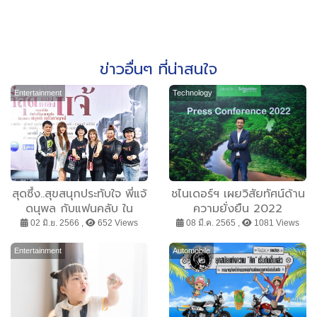
ข่าวอื่นๆ ที่น่าสนใจ
Entertainment
Technology
สุดซึ้ง..สุขสนุกประทับใจ พี่แจ้
ชไนเดอร์ฯ เผยวิสัยทัศน์ด้าน
ดนุพล กับแฟนคลับ ใน
ความยั่งยืน 2022
“ที่สุดของเพลงแจ้
02 มิ.ย. 2566 ,
652 Views
08 มี.ค. 2565 ,
1081 Views
Concert” ศิลปินที่คุณแสน
รัก ร้องเพลงดนุพล แก้
Entertainment
Automobile
วกาญจน์ พร้อมแขกรับเชิญ
ตัวท็อปของวงการบันเทิง !!!