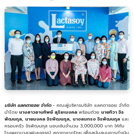
บริษัท แลคตาซอย จำกัด
- คณะผู้บริหารบริษัท แลคตาซอย จำกัด
นำโดย
นางสาวอาบทิพย์ สุริยะมงคล
พร้อมด้วย
นายทิวา จิร
พัฒนกุล,
นายมงคล
จิรพัฒนกุล,
นางสมทรง จิรพัฒนกุล
และ
ครอบครัว จิรพัฒนกุล มอบเงินจำนวน 3,000,000 บาท ให้กับ
โรงพยาบาลจุฬาลงกรณ์ สภากาชาดไทย เพื่อสนับสนุนการดำเนิน