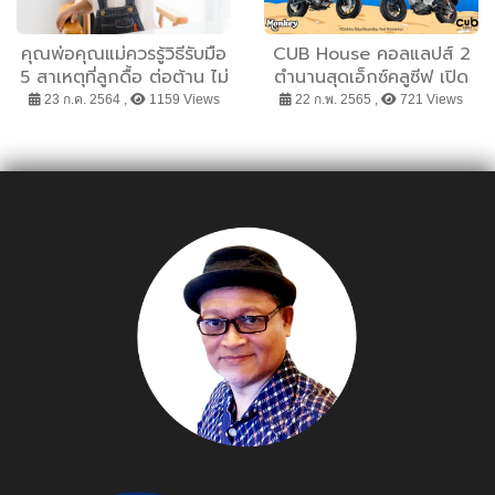
คุณพ่อคุณแม่ควรรู้วิธีรับมือ
CUB House คอลแลปส์ 2
5 สาเหตุที่ลูกดื้อ ต่อต้าน ไม่
ตำนานสุดเอ็กซ์คลูซีฟ เปิด
เชื่อฟัง
ตัว Monkey x One Piece
23 ก.ค. 2564 ,
1159 Views
22 ก.พ. 2565 ,
721 Views
Limited Edition ผลิต
300 คันทั่วโลก