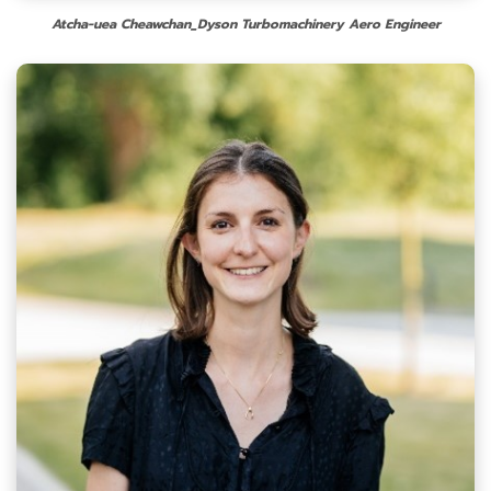
Atcha-uea Cheawchan_Dyson Turbomachinery Aero Engineer