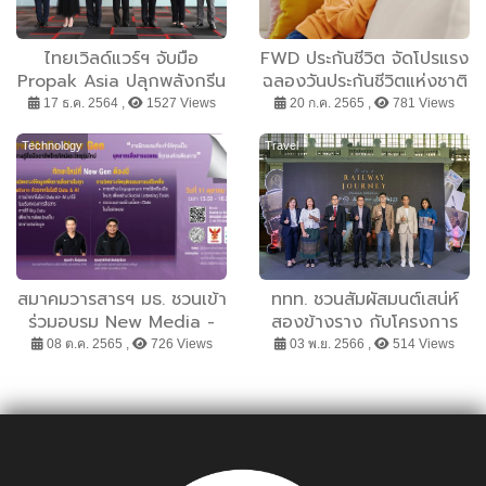
ไทยเวิลด์แวร์ฯ จับมือ
FWD ประกันชีวิต จัดโปรแรง
Propak Asia ปลุกพลังกรีน
ฉลองวันประกันชีวิตแห่งชาติ
ชวนล้าง พร้อมดันความรับ
ซื้อประกันมะเร็ง – โรคร้าย
17 ธ.ค. 2564 ,
1527 Views
20 ก.ค. 2565 ,
781 Views
ผิดชอบผู้ผลิต
แรง ผ่านแพลทฟอร์ม iFWD
ลดทันทีเบี้ยประกันปีแรก
Technology
Travel
20%
สมาคมวารสารฯ มธ. ชวนเข้า
ททท. ชวนสัมผัสมนต์เสน่ห์
ร่วมอบรม New Media -
สองข้างราง กับโครงการ
New Gen เรียนรู้การใช้
“The story of Railway
08 ต.ค. 2565 ,
726 Views
03 พ.ย. 2566 ,
514 Views
เครื่องมือวิเคราะห์การเปิดรับ
Journey นักเที่ยวแบบสับ
สื่อ ทักษะใหม่ที่ New Gen
(จับเรื่อง) ราง” ปลุกพลัง
ต้องมี
ท่องเที่ยวชุมชนโดยรถไฟ
ไทย เพื่อการท่องเที่ยวอย่าง
ยั่งยืน