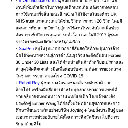
•
mOm incubators
จาก
ผู้ชนะระดับนานาชาติปี 2014 ผล
งานที่เพิ่มตัวเลือกในการดูแลเด็กแรกเกิด หลังจากทดสอบ
mOm
UK
การใช้งานเสร็จสิ้น ขณะนี้
ได้ใช้งานในองค์กร
NHS trust
สามแห่งและได้ช่วยชีวิตทารกกว่า
20 ชีวิต โดยมี
mOm
แผนการพัฒนา
ไปสู่การใช้งานในระดับโลกเพื่อช่วย
อัตรการเข้าถึกการดูแลทารกทั่วโลก และในปี
2017 ผู้ชนะ
รางวัลรองชนะเลิศจากสหรัฐอเมริกา
•​
สบู่ในรูปแบบปากกาสีสันสดใสที่กระตุ้นการล้าง
SoaPen
มือได้พัฒนาผลงานสู่การดำเนินธุรกิจและติดอันดับ
Forbes
30 Under 30 Lists
และได้จำหน่ายสินค้าทั่วทวีปอเมริกาและ
ล่าสุดได้ผลิตเจลล้างมือเพื่อตอบรับความต้องการของตลาด
ในช่วงการระบาดของโรค
COVID-19
•​
ผู้ชนะรางวัลรองชนะเลิศระดับชาติ จาก
Rabbit Ray
สิงคโปร์ เครื่องมือสื่อสารสำหรับบุคลากรทางการแพทย์ที่
ช่วยอธิบายขั้นตอนทางการแพทย์แก่เด็ก โดยเจ้าของสิ่ง
ประดิษฐ์
Esther Wang
ได้ก่อตั้งบริษัทด้านสุขภาพและการ
ศึกษาที่ชนะรางวัลอย่างบริษัท
Joytingle
โดยสิ่งประดิษฐ์ของ
เธอสามารถช่วยอธิบายได้ตั้งแต่การฉีดวัคซีนจนไปถึงการ
รักษาด้วยคีโม