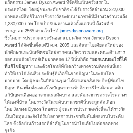
นวัตกรรม James Dyson Award ที่จัดขึ้นเป็นครั้งแรกใน
ประเทศไทย โดยผู้ชนะระดับชาติจะได้รับรางวัลจำนวน 222,000
บาทและมีสิทธิในการชิงรางวัลระดับนานาชาติที่มีรางวัลจำนวนถึง
1,330,000 บาท โดยเปิดรับผลงานแล้วตั้งแต่วันนี้ ถึงวันที่ 6
กรกฎาคม 2565 ผ่านเว็บไซต์
jamesdysonaward.org
ซึ่งโดยการประกวดแข่งขันออกแบบนวัตกรรม
James Dyson
Award ได้จัดขึ้นตั้งแต่ปี ค.ศ. 2005 และค้นหาไอเดียสดใหม่ของ
นักศึกษาและบัณฑิตจบใหม่จากคณะวิศวกรรมและคณะด้านการ
ออกแบบด้วยโจทย์เดิมมาตลอด 17 ปีนั่นก็คือ
“ออกแบบอะไรก็ได้
ที่แก้ไขปัญหา”
และด้วยโจทย์ที่เปิดกว้างทางความคิดเช่นนี้เอง
ทำให้เราได้เห็นสิ่งประดิษฐ์ที่เกิดขึ้นจากปัญหาในระดับโลก
มากมาย โดยผู้ชนะในปีที่ผ่านๆ มาได้นำเสนอสิ่งประดิษฐ์ที่แก้ไข
ปัญหาที่น่าทึ่ง ตั้งแต่แก้ไขปัญหาการเข้าถึงการรีไซเคิลพลาสติก
แก้ปัญหาเลือดออกจากแผลมีดบาด และพัฒนาการตรวจโรคต่างๆ
ได้เองที่บ้าน โดยรางวัลในระดับนานาชาตินั้นจะถูกคัดเลือก
โดย James Dyson โดยตรง ผู้ชนะการประกวดครั้งนี้จะได้รางวัล
เป็นเงินทุนและยังได้รับโอกาสการประชาสัมพันธ์ผลงานในระดับ
โลก ซึ่งถือเป็นก้าวแรกที่สำคัญในการนำไอเดียไปต่อยอดทาง
ธุรกิจ