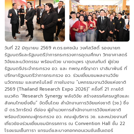
วันที่ 22 มิถุนายน 2569 ศ.ดร.ยศชนัน วงศ์สวัสดิ์ รองนายก
รัฐมนตรีและรัฐมนตรีว่าการกระทรวงการอุดมศึกษา วิทยาศาสตร์
วิจัยและนวัตกรรม พร้อมด้วย นายดนุพร ปุณณกันต์ ผู้ช่วย
รัฐมนตรีประจำกระทรวง อว. และ ทพญ.ศรีญาดา ปาลิมาพันธ์ ที่
ปรึกษารัฐมนตรีว่าการกระทรวง อว. ร่วมเยี่ยมชมผลงานวิจัย
นวัตกรรม และเทคโนโลยี ภายในงาน “มหกรรมงานวิจัยแห่งชาติ
2569 (Thailand Research Expo 2026)” ครั้งที่ 21 ภายใต้
แนวคิด “Research Synergy พลังวิจัย สร้างสรรค์เศรษฐกิจและ
สังคมไทยยั่งยืน” จัดขึ้นโดย สำนักงานการวิจัยแห่งชาติ (วช.) ซึ่ง
มี ดร.วิภารัตน์ ดีอ่อง ผู้อำนวยการสํานักงานการวิจัยแห่งชาติ
พร้อมด้วยคณะผู้กระทรวง อว. คณะผู้บริหาร วช. และหน่วยงานที่
เกี่ยวข้องร่วมเยี่ยมชมนิทรรศการ ณ Convention Hall ชั้น 22
โรงแรมเซ็นทารา แกรนด์และบางกอกคอนเวนชันเซ็นเตอร์