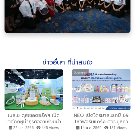
ข่าวอื่นๆ ที่น่าสนใจ
Technology
Business
เมสเซ่ ดุสเซลดอร์ฟฯ เปิด
NEO เปิดไตรมาสแรกปี 69
เวทีถกผู้นำธุรกิจอาเซียนนำ
โชว์ฟอร์มแกร่ง ด้วยมูลค่า
“ESG – BCG” สร้างแบรนด์
ตลาดโต 16.6% สูงกว่า
22 ก.ย. 2566 ,
445 Views
14 พ.ค. 2569 ,
181 Views
ยั่งยืนทั้งภูมิภาค พร้อมเปิด
ตลาดรวมถึง 8 เท่า ชูหัวใจ