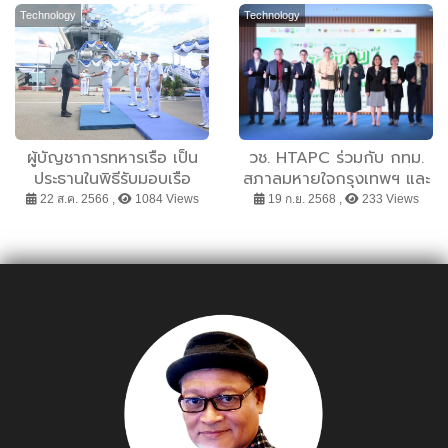
พื้นที่โชว์ความล้ำจาก 20
สำคัญ “ปรับตัวเร็ว-เข้าใจผู้
Technology
Technology
มหาอำนาจ อุตฯพลาสติก
บริโภค”
และยางใน “ทีพลาส 2023”
ไฮไลต์เมกะเทรนด์
“ศก.หมุนเวียน – รีไซเคิล
100%”
ผู้บัญชาการทหารเรือ เป็น
วช. HTAPC ร่วมกับ กทม.
ประธานในพิธีรับมอบเรือ
สภาลมหายใจกรุงเทพฯ และ
หลวงตาชัย
กรีนพีซ ประเทศไทย ร่วมแก้
22 ส.ค. 2566 ,
1084 Views
19 ก.ย. 2568 ,
233 Views
ปัญหา “ฝุ่นไร้เขตแดน” ใน
กิจกรรม “นักสืบฝุ่น The
Series”