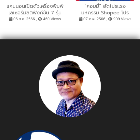
แคนนอนเปิดตัวเครื่องพิมพ์
”คอมมี่” อัดโปรแรง
เลเซอร์มัลติฟังก์ชัน 7 รุ่น
มหกรรม Shopee โปร
ใหม่ ตอบโจทย์ทุกธุรกิจด้วย
10.10 Brand Festival ลด
06 ก.ค. 2566 ,
460 Views
07 ต.ค. 2566 ,
909 Views
ประสิทธิภาพ ความปลอดภัย
เยอะสุดแห่งปี 92%
และการปกป้องข้อมูลขั้นสูง