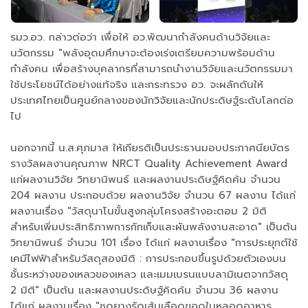
รมว.อว. กล่าวต่อว่า เพื่อให้ อว.พัฒนากำลังคนด้านวิจัยและ
นวัตกรรม "พลังอุดมศึกษาจะต้องเร่งเตรียมความพร้อมด้าน
กำลังคน เพื่อสร้างบุคลากรที่สามารถนำงานวิจัยและนวัตกรรมมา
ใช้ประโยชน์ได้อย่างแท้จริง และกระทรวง อว. จะผลักดันให้
ประเทศไทยเป็นศูนย์กลางของนักวิจัยและนักประดิษฐ์ระดับโลกต่อ
ไป
นอกจากนี้ น.ส.ศุภมาส ให้เกียรติเป็นประธานมอบประกาศนียบัตร
รางวัลผลงานคุณภาพ NRCT Quality Achievement Award
แก่ผลงานวิจัย วิทยานิพนธ์ และผลงานประดิษฐ์คิดค้น จำนวน
204 ผลงาน ประกอบด้วย ผลงานวิจัย จำนวน 67 ผลงาน ได้แก่
ผลงานเรื่อง "วัสดุนาโนขั้นสูงกลุ่มโครงสร้างอะตอม 2 มิติ
สำหรับเพิ่มประสิทธิภาพการกักเก็บและผันพลังงานสะอาด" เป็นต้น
วิทยานิพนธ์ จำนวน 101 เรื่อง ได้แก่ ผลงานเรื่อง "การประยุกต์ใช้
เคมีไฟฟ้าสำหรับวัสดุสองมิติ : การประกอบขึ้นรูปด้วยตัวเองบน
ชั้นระหว่างของเหลวของเหลว และเมมเบรนแบบลามิเนตจากวัสดุ
2 มิติ" เป็นต้น และผลงานประดิษฐ์คิดค้น จำนวน 36 ผลงาน
ได้แก่ ผลงานเรื่อง "ชุดยางรัดเส้นเลือดขอดในหลอดอาหาร