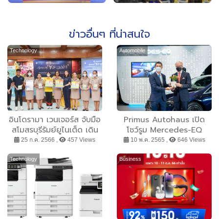
ข่าวอื่นๆ ที่น่าสนใจ
Technology
Automobile
อินโดรามา เวนเจอร์ส จับมือ
Primus Autohaus เปิด
สโมสรบุรีรัมย์ยูไนเต็ด เดิน
โชว์รูม Mercedes-EQ
หน้าโครงการขยะเลอค่า
ต้อนรับ “โรลันด์” ปธ.เมอร์เซ
25 ก.ค. 2566 ,
457 Views
10 พ.ค. 2565 ,
646 Views
”ฮาว ทู ทิ้ง” จัดอบรม 5
เดส-เบนซ์
โรงเรียนในจังหวัดบุรีรัมย์ ใน
Technology
Business
การจัดการขยะพลาสติก และ
การรีไซเคิล