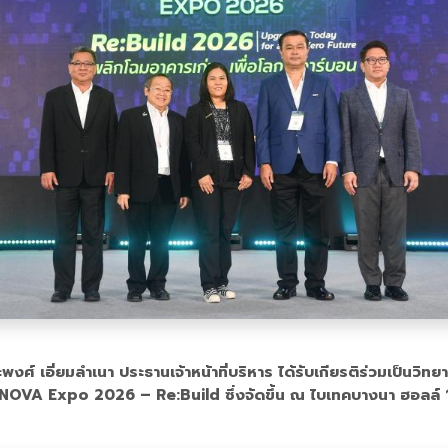
ะพงศ์ เอี่ยมลำเนา ประธานเจ้าหน้าที่บริหาร ได้รับเกียรติร่วมเป็น
xpo 2026 – Re:Build ซึ่งจัดขึ้น ณ ไบเทคบางนา ฮอลล์ 103 เมื