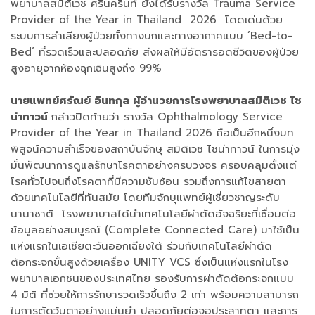
พยาบาลสมิติเวช ศรีนครินท์ ยังได้รับรางวัล Trauma Service
Provider of the Year in Thailand 2026 โดดเด่นด้วย
ระบบการลำเลียงผู้ป่วยทั้งทางบกและทางอากาศแบบ ’Bed-to-
Bed’ ที่รวดเร็วและปลอดภัย ส่งผลให้มีอัตรารอดชีวิตของผู้ป่วย
สูงอายุจากห้องฉุกเฉินสูงถึง 99%
นายแพทย์ศรัณย์ อินทกุล ผู้อำนวยการโรงพยาบาลสมิติเวช ไช
น่าทาวน์
กล่าวปิดท้ายว่า รางวัล Ophthalmology Service
Provider of the Year in Thailand 2026 ถือเป็นอีกหนึ่งบท
พิสูจน์ความสำเร็จของสถาบันจักษุ สมิติเวช ไชน่าทาวน์ ในการมุ่ง
มั่นพัฒนาการดูแลรักษาโรคตาอย่างครบวงจร ครอบคลุมตั้งแต่
โรคทั่วไปจนถึงโรคตาที่มีความซับซ้อน รวมถึงการแก้ไขสายตา
ด้วยเทคโนโลยีที่ทันสมัย โดยทีมจักษุแพทย์ผู้เชี่ยวชาญระดับ
นานาชาติ โรงพยาบาลได้นำเทคโนโลยีผ่าตัดอัจฉริยะที่เชื่อมต่อ
ข้อมูลอย่างสมบูรณ์ (Complete Connected Care) มาใช้เป็น
แห่งแรกในเอเชียตะวันออกเฉียงใต้ ร่วมกับเทคโนโลยีผ่าตัด
ต้อกระจกขั้นสูงด้วยเครื่อง UNITY VCS ซึ่งเป็นแห่งแรกในโรง
พยาบาลเอกชนของประเทศไทย รองรับการผ่าตัดต้อกระจกแบบ
4 มิติ ที่ช่วยให้การรักษารวดเร็วขึ้นถึง 2 เท่า พร้อมความสามารถ
ในการตัดวุ้นตาอย่างแม่นยำ ปลอดภัยต่อจอประสาทตา และการ