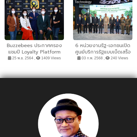
คุณภาพชีวิต รองรับสังคมผู้
IT
Technology
สูงวัย
Buzzebees ประกาศครอง
6 หน่วยงานรัฐ-เอกชนเปิด
แชมป์ Loyalty Platform
ศูนย์บริการรัฐแบบเบ็ดเสร็จ
ครอบคลุมตลาดทุกเซ็กเมนต์
ในอมตะซิตี้ ชลบุรี เพิ่ม
25 พ.ย. 2564 ,
1409 Views
03 ก.พ. 2568 ,
240 Views
มิติใหม่แห่งอนาคตที่เชื่อม
ศักยภาพการออกใบอนุญาต
โยงทุกไลฟ์สไตล์บนดิจิทัล
รวดเร็ว โปร่งใสเอื้อลงทุนใน
พื้นที่EEC