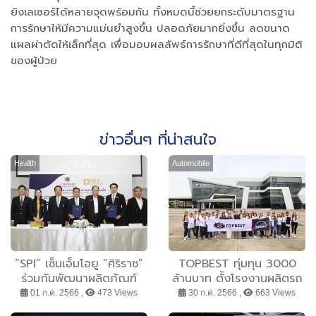
ยิงเลเซอร์ได้หลายจุดพร้อมกัน ทั้งหมดนี้ช่วยยกระดับมาตรฐาน
การรักษาให้มีความแม่นยำสูงขึ้น ปลอดภัยมากยิ่งขึ้น ลดขนาด
แผลผ่าตัดให้เล็กที่สุด เพื่อมอบผลลัพธ์การรักษาที่ดีที่สุดในทุกมิติ
ของผู้ป่วย
ข่าวอื่นๆ ที่น่าสนใจ
Health
Automobile
“SPI” เซ็นเอ็มโอยู “ศิริราช”
TOPBEST ทุ่มทุน 3000
ร่วมกันพัฒนาผลิตภัณฑ์
ล้านบาท ตั้งโรงงานผลิตรถ
สำหรับผู้ป่วยระยะพักฟื้นและผู้
โดยสารในไทย ยี่ห้อ MAN
01 ก.ค. 2566 ,
473 Views
30 ก.ค. 2566 ,
663 Views
สูงอายุ ตั้งเป้ายกระดับ
จำหน่ายและส่งออกไปทั่วโลก