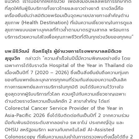
แนวคิด ‘เราไม่อยากให้ใครป่วย’ เพื่อส่งมอบผลลัพธ์การรักษาที่ดี
ที่สุดให้กับผู้รับบริการทั้งชาวไทยและชาวต่างชาติ รางวัลนี้คือ
เครื่องยืนยันว่าสมิติเวชพร้อมเป็นจุดหมายปลายทางสำคัญด้าน
สุขภาพ (Health Destination) ที่เน้นความเชี่ยวชาญในการดูแล
สุขภาพแบบเฉพาะบุคคลที่ก้าวล้ำตามมาตรฐานสากล พร้อมการ
บริการด้วยความใส่ใจเพื่อคุณภาพชีวิตที่ดีในทุกช่วงวัยของทุกคน”
นพ.นิธิวัฒน์ กิจศรีอุไร ผู้อำนวยการโรงพยาบาลสมิติเวช
สุขุมวิท
กล่าวว่า “ความสำเร็จในปีนี้มีความพิเศษอย่างยิ่ง โดย
เฉพาะการได้รับรางวัล Hospital of the Year in Thailand ต่อ
เนื่องเป็นปีที่ 7 (2020 – 2026) ซึ่งเป็นสิ่งยืนยันถึงความทุ่มเท
ของทีมแพทย์และบุคลากรทุกคนที่ร่วมกันส่งมอบความเป็นเลิศ
ทางการแพทย์และการบริการในทุกมิติ จนได้รับความไว้วางใจ
สูงสุดจากผู้รับบริการทั่วโลก ควบคู่ไปกับความเชี่ยวชาญเฉพาะ
ด้านด้วยรางวัลความเป็นเลิศอีก 2 สาขาสำคัญ ได้แก่
Colorectal Cancer Service Provider of the Year in
Asia-Pacific 2026 ซึ่งได้รับติดต่อกันเป็นปีที่ 2 จากความร่วม
มือกับพันธมิตรระดับสากลอย่าง รพ.ซาโน่ ประเทศญี่ปุ่น และ
OHSU สหรัฐอเมริกา ผสานกับเทคโนโลยี AI-Assisted
Colonoscopy ที่เพิ่มความแม่นยำในการตรวจพบติ่งเนื้อได้ถึง 2