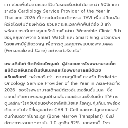
เท่า ช่วยเพิ่มโอกาสรอดชีวิตในระยะเริ่มต้นได้มากกว่า 90% และ
รางวัล Cardiology Service Provider of the Year in
Thailand 2026 ที่โดดเด่นด้วยนวัตกรรม TAVI เพื่อเปลี่ยนลิ้น
หัวใจโดยไม่ต้องผ่าตัด ช่วยลดระยะเวลาพักฟื้นได้ถึง 3 เท่า
พร้อมยกระดับการดูแลเชิงป้องกันผ่าน ‘Wearable Clinic’ ที่นำ
ข้อมูลสุขภาพจาก Smart Watch และ Smart Ring มาวิเคราะห์
โดยแพทย์ผู้เชี่ยวชาญ เพื่อการดูแลสุขภาพแบบเฉพาะบุคคล
(Personalized Care) อย่างแท้จริงครับ”
นพ.อดินันท์ กิตติรัตนไพบูลย์ ผู้อำนวยการโรงพยาบาลเด็ก
สมิติเวชอินเตอร์เนชั่นแนลและโรงพยาบาลสมิติเวช
ศรีนครินทร์
กล่าวเสริมว่า เราภาคภูมิใจกับรางวัล Pediatric
Oncology Service Provider of the Year in Asia-Pacific
2026 ของโรงพยาบาลเด็กสมิติเวชอินเตอร์เนชั่นแนล ซึ่ง
ตอกย้ำศักยภาพของศูนย์โรคเลือดและโรคมะเร็งในเด็ก ที่ให้การ
ดูแลรักษาโรคซับซ้อนอย่างธาลัสซีเมียและโรคภูมิคุ้มกันบกพร่อง
ด้วยเทคโนโลยีขั้นสูงอย่าง CAR T-Cell และการปลูกถ่ายเซลล์
ต้นกำเนิดจากไขกระดูก (Bone Marrow Transplant) ซึ่งมี
อัตราการหายขาดภายใน 1 ปี สูงถึง 92% นอกจากนี้ โรง