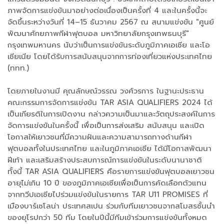
ภาพจัดการแข่งขันมาอย่างต่อเนื่องเป็นครั้งที่ 4 และในครั้งนี้จะ
จัดขึ้นระหว่างวันที่ 14–15 ธันวาคม 2567 ณ สนามแข่งขัน "ศูนย์
พัฒนาศักยภาพกีฬาฟุตบอล มหาวิทยาลัยกรุงเทพธนบุรี"
กรุงเทพมหานคร นับว่าเป็นการแข่งขันระดับภูมิภาคเอเชีย และโอ
เชียเนีย โดยได้รับการสนับสนุนจากการท่องเที่ยวแห่งประเทศไทย
(ททท.)
โดยภายในงานมี คุณลักษณ์วรรณ วงศ์วรการ ในฐานะประธาน
คณะกรรมการจัดการแข่งขัน TAR ASIA QUALIFIERS 2024 ได้
เป็นเกียรติในการเปิดงาน กล่าวความเป็นมาและวัตถุประสงค์ในการ
จัดการแข่งขันในครั้งนี้ เพื่อเป็นการส่งเสริม สนับสนุน และเปิด
โอกาสให้เยาวชนที่มีความฝันและความสามารถทางด้านกีฬา
ฟุตบอลทั้งในประเทศไทย และในภูมิภาคเอเชีย ได้มีโอกาสพัฒนา
ฝีเท้า และเสริมสร้างประสบการณ์การแข่งขันในระดับนานาชาติ
ทั้งนี้ TAR ASIA QUALIFIERS คือรายการแข่งขันฟุตบอลเยาวชน
อายุไม่เกิน 10 ปี ของภูมิภาคเอเชียเพื่อเป็นการคัดเลือกตัวแทน
จากทวีปเอเชียไปร่วมแข่งขันในรายการ TAR U11 PROMISES ที่
เมืองบาร์เซโลน่า ประเทศสเปน ร่วมกับทีมเยาวชนจากสโมสรชั้นนำ
ของยุโรปกว่า 50 ทีม โดยในปีนี้มีทีมเข้าร่วมการแข่งขันทั้งหมด