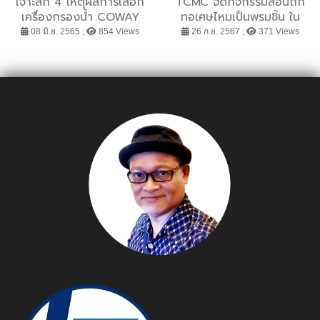
เจาะลึก 4 เหตุผลการเลือก
TCMC จัดกิจกรรมสอนถัก
เครื่องกรองน้ำ COWAY
ทอเศษไหมเป็นพรมชิ้น ใน
เวย์ใหม่ที่ใช่สำหรับทุกคน
โครงการ “สถานประกอบการ
08 มิ.ย. 2565 ,
854 Views
26 ก.ย. 2567 ,
371 Views
เพื่อคนไร้ที่พึ่ง 4 ภาค”