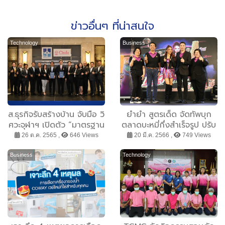
ข่าวอื่นๆ ที่น่าสนใจ
Technology
Business
ส.ธุรกิจรับสร้างบ้าน จับมือ วิ
ยำยำ สูตรเด็ด จัดทัพบุก
ศวะจุฬาฯ เปิดตัว “มาตรฐาน
ตลาดบะหมี่กึ่งสำเร็จรูป ปรับ
งานก่อสร้างบ้านพักอาศัย”
โฉม เพิ่มรสชาติใหม่ พร้อม
26 ต.ค. 2565 ,
646 Views
20 มี.ค. 2566 ,
749 Views
ยกระดับคุณภาพครั้งแรกใน
เปิดตัวพรีเซ็นเตอร์สาวสุดแซ่
ไทย
บ โบกี้ไลอ้อน
Business
Technology