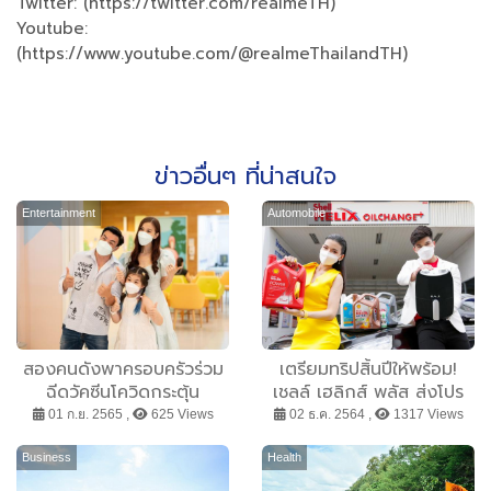
Twitter: (https://twitter.com/realmeTH)
Youtube:
(https://www.youtube.com/@realmeThailandTH)
ข่าวอื่นๆ ที่น่าสนใจ
Entertainment
Automobile
สองคนดังพาครอบครัวร่วม
เตรียมทริปสิ้นปีให้พร้อม!
ฉีดวัคซีนโควิดกระตุ้น
เชลล์ เฮลิกส์ พลัส ส่งโปร
ภูมิคุ้มกัน
สุดคุ้ม เปลี่ยนถ่ายน้ำมัน
01 ก.ย. 2565 ,
625 Views
02 ธ.ค. 2564 ,
1317 Views
เครื่อง รับของสมนาคุณสุด
คุ้มมากมาย
Business
Health