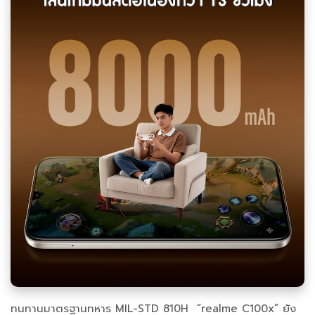
ทนทานมาตรฐานทหาร MIL-STD 810H “realme C100x” ยัง