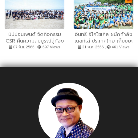
นิปปอนเพนต์ จัดกิจกรรม
อินทรี อีโคไซเคิล ผนึกกำลัง
CSR คืนความสมบูรณ์สู่ท้อง
เนสท์เล่ ประเทศไทย เก็บขยะ
ทะเล
ชายหาด ลดขยะพลาสติกรั่ว
07 มิ.ย. 2566 ,
697 Views
21 ม.ค. 2566 ,
461 Views
ไหลสู่ทะเล