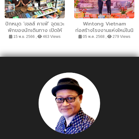
ปักหมุด ‘เชลล์ คาเฟ่’ จุดแวะ
Wintong Vietnam
พักของนักเดินทาง เปิดให้
ก่อสร้างโรงงานแห่งใหม่ในนิ
บริการแล้ว 100 แห่งทั่ว
คมฯอมตะซิตี้ ฮาลอง
15 พ.ย. 2566 ,
463 Views
05 พ.ค. 2568 ,
279 Views
ประเทศ