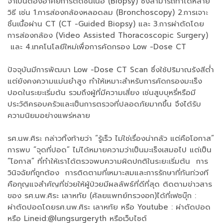
จำเป็นต้องอาศัยการตัดชิ้นเนื้อ (Biopsy) ซึ่งสามารถทำได้หลาย
วิธี เช่น 1.การส่องกล้องหลอดลม (Bronchoscopy) 2.การเจาะ
ชิ้นเนื้อผ่าน CT (CT -Guided Biopsy) และ 3.การผ่าตัดโดย
การส่องกล้อง (Video Assisted Thoracoscopic Surgery)
และ 4.เทคโนโลยีใหม่เพื่อการคัดกรอง Low -Dose CT
ปัจจุบันมีการพัฒนา Low -Dose CT Scan ซึ่งใช้ปริมาณรังสีต่ำ
แต่ยังคงความแม่นยำสูง ทำให้เหมาะสำหรับการคัดกรองมะเร็ง
ปอดในระยะเริ่มต้น รวมถึงผู้ที่มีความเสี่ยง เช่นสูบบุหรี่หรือมี
ประวัติครอบครัวและเป็นการตรวจที่ปลอดภัยมากขึ้น จึงได้รับ
ความนิยมอย่างแพร่หลาย
รศ.นพ.ศิระ กล่าวทิ้งท้ายว่า “รู้เร็ว ไม่ใช่เรื่องน่ากลัว แต่คือโอกาส”
การพบ “จุดที่ปอด” ไม่ได้หมายความว่าเป็นมะเร็งเสมอไป แต่เป็น
“โอกาส” ที่ทำให้เราได้ตรวจพบความผิดปกติในระยะเริ่มต้น การ
วินิจฉัยที่ถูกต้อง การติดตามที่เหมาะสมและการรักษาที่ทันท่วงที
คือกุญแจสำคัญที่ช่วยให้ผู้ป่วยมีผลลัพธ์ที่ดีที่สุด ติดตามข่าวสาร
ของ รศ.นพ.ศิระ เลาหทัย (ศัลยแพทย์ทรวงอก)ได้ที่เฟซบุ๊ก :
ผ่าตัดปอดโดยรศ.นพ.ศิระ เลาหทัย หรือ Youtube : ผ่าตัดปอด
หรือ Lineid:@lungsurgeryth หรือเว็บไซต์