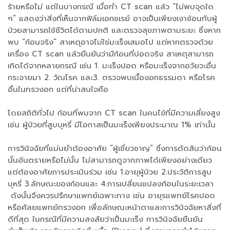
ร้ายหรือไม่ แต่ในบางกรณี เมื่อทำ CT scan แล้ว “ไม่พบจุดใด
ๆ” แสดงว่าสิ่งที่เห็นจากฟิล์มเอกซเรย์ อาจเป็นเพียงเงาซ้อนทับผู้
ป่วยสามารถใช้ชีวิตได้ตามปกติ และตรวจสุขภาพตามระยะ ซึ่งหาก
พบ “ก้อนจริง” สาเหตุอาจไม่ใช่มะเร็งเสมอไป แต่หากตรวจด้วย
เครื่อง CT scan แล้วยืนยันว่ามีก้อนที่ปอดจริง สาเหตุสามารถ
เกิดได้จากหลายกรณี เช่น 1. มะเร็งปอด หรือมะเร็งจากอวัยวะอื่น
กระจายมา 2. วัณโรค และ3. ตรวจพบเนื้องอกธรรมดา หรือโรค
อื่นในทรวงอก แต่ที่น่าสนใจคือ
โดยสถิติทั่วไป ก้อนที่พบจาก CT scan ในคนไข้ที่มีความเสี่ยงสูง
เช่น ผู้ป่วยที่สูบบุหรี่ มีโอกาสเป็นมะเร็งเพียงประมาณ 1% เท่านั้น
การวินิจฉัยที่แม่นยำต้องอาศัย “ผู้เชี่ยวชาญ” ซึ่งการตัดสินว่าก้อน
นั้นอันตรายหรือไม่นั้น ไม่สามารถดูจากภาพได้เพียงอย่างเดียว
แต่ต้องอาศัยการประเมินร่วม เช่น 1.อายุผู้ป่วย 2.ประวัติการสูบ
บุหรี่ 3.ลักษณะของก้อนและ 4.การเปลี่ยนแปลงก้อนในระยะเวลา
ดังนั้นจึงควรปรึกษาแพทย์เฉพาะทาง เช่น อายุรแพทย์โรคปอด
หรือศัลยแพทย์ทรวงอก เพื่อลักษณะหน้าตาและการวินิจฉัยหาสิ่งที่
ดีที่สุด ในกรณีที่มีความสงสัยว่าเป็นมะเร็ง การวินิจฉัยยืนยัน