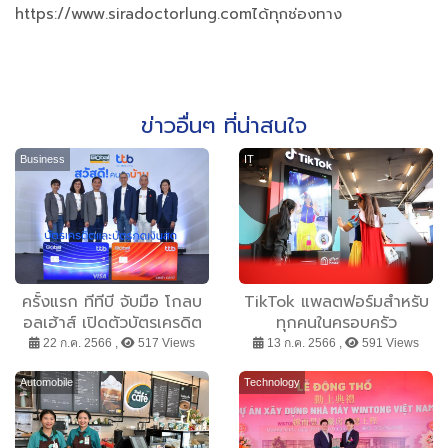
https://www.siradoctorlung.comได้ทุกช่องทาง
ข่าวอื่นๆ ที่น่าสนใจ
Business
IT
ครั้งแรก ทีทีบี จับมือ โกลบ
TikTok แพลตฟอร์มสำหรับ
อลเฮ้าส์ เปิดตัวบัตรเครดิต
ทุกคนในครอบครัว
และบัตรกดเงินสดร่วม ttb
22 ก.ค. 2566 ,
517 Views
13 ก.ค. 2566 ,
591 Views
Global House สร้าง
ปรากฏการณ์ช้อปของแต่ง
Automobile
Technology
บ้านและอุปกรณ์ก่อสร้างที่
คุ้มที่สุด