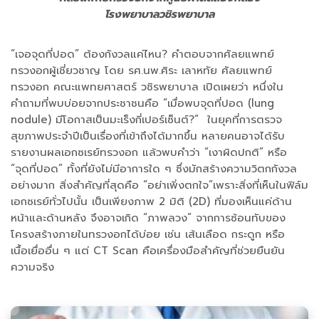
โรงพยาบาลวชิรพยาบาล
“เจอจุดที่ปอด” ต้องกังวลแค่ไหน? คำตอบจากศัลยแพทย์
ทรวงอกผู้เชี่ยวชาญ โดย รศ.นพ.ศิระ เลาหทัย ศัลยแพทย์
ทรวงอก คณะแพทยศาสตร์ วชิรพยาบาล เปิดเผยว่า หนึ่งใน
คำถามที่พบบ่อยจากประชาชนคือ “เมื่อพบจุดที่ปอด (lung
nodule) มีโอกาสเป็นมะเร็งกี่เปอร์เซ็นต์?” ในยุคที่การตรวจ
สุขภาพประจำปีเป็นเรื่องที่เข้าถึงได้มากขึ้น หลายคนอาจได้รับ
รายงานผลเอกซเรย์ทรวงอก แล้วพบคำว่า “เงาผิดปกติ” หรือ
“จุดที่ปอด” ทั้งที่ยังไม่มีอาการใด ๆ ซึ่งมักสร้างความวิตกกังวล
อย่างมาก สิ่งสำคัญที่สุดคือ “อย่าเพิ่งตกใจ”เพราะสิ่งที่เห็นในฟิล์ม
เอกซเรย์ทั่วไปนั้น เป็นเพียงภาพ 2 มิติ (2D) ที่มองเห็นแค่ด้าน
หน้าและด้านหลัง จึงอาจเกิด “ภาพลวง” จากการซ้อนทับของ
โครงสร้างภายในทรวงอกได้บ่อย เช่น เส้นเลือด กระดูก หรือ
เนื้อเยื่ออื่น ๆ แต่ CT Scan คือเครื่องมือสำคัญที่ช่วยยืนยัน
ความจริง