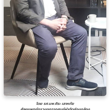
โดย รศ.นพ.ศิระ เลาหทัย
ศัลยแพทย์ทรวงอกจากศูนย์ผ่าตัดส่องกล้อง