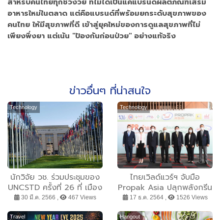
สำหรับคนไทยทุกช่วงวัย ที่ไม่ได้เป็นแค่แบรนด์ผลิตภัณฑ์เสริม
อาหารใหม่ในตลาด แต่คือแบรนด์ที่พร้อมยกระดับสุขภาพของ
คนไทย ให้มีสุขภาพที่ดี เข้าสู่ยุคใหม่ของการดูแลสุขภาพที่ไม่
เพียงพึ่งยา แต่เน้น "ป้องกันก่อนป่วย" อย่างแท้จริง
ข่าวอื่นๆ ที่น่าสนใจ
Technology
Technology
นักวิจัย วช. ร่วมประชุมของ
ไทยเวิลด์แวร์ฯ จับมือ
UNCSTD ครั้งที่ 26 ที่ เมือง
Propak Asia ปลุกพลังกรีน
เจนีวา ประเทศสวิตเซอร์
ชวนล้าง พร้อมดันความรับ
30 มี.ค. 2566 ,
467 Views
17 ธ.ค. 2564 ,
1526 Views
แลนด์
ผิดชอบผู้ผลิต
Travel
Hangout