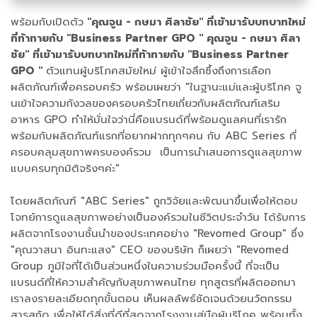
พร้อมกับเปิดตัว
"คุณจูน - กษมา ศิลาชัย" ที่เข้ามารับบทบาทใหม่
ที่ท้าทายกับ "Business Partner GPO " คุณจูน - กษมา ศิลา
ชัย" ที่เข้ามารับบทบาทใหม่ที่ท้าทายกับ "Business Partner
GPO "
ตัวแทนผู้บริโภคสมัยใหม่ ผู้เข้าใจลึกซึ้งถึงการเลือก
ผลิตภัณฑ์เพื่อครอบครัว พร้อมเผยว่า "ในฐานะแม่และผู้บริโภค จู
นเข้าใจความกังวลของครอบครัวไทยเกี่ยวกับผลิตภัณฑ์เสริม
อาหาร GPO ทำให้มั่นใจว่านี่คือแบรนด์ที่พร้อมดูแลคนที่เรารัก
พร้อมกับผลิตภัณฑ์แรกที่อยากฝากทุกๆคน กับ ABC Series ที่
ครอบคลุมสุขภาพครบองค์รวม เป็นการนำเสนอการดูแลสุขภาพ
แบบครบทุกมิติจริงๆค่ะ"
โดยผลิตภัณฑ์ "ABC Series" ถูกวิจัยและพัฒนาขึ้นเพื่อให้ตอบ
โจทย์การดูแลสุขภาพอย่างเป็นองค์รวมในชีวิตประจำวัน ได้รับการ
ผลิตจากโรงงานชั้นนำของประเทศอย่าง "Revomed Group" ซึ่ง
"คุณวาสนา อินทะแสง" CEO ของบริษัท ก็เผยว่า "Revomed
Group ภูมิใจที่ได้เป็นส่วนหนึ่งในความร่วมมือครั้งนี้ ที่จะเป็น
แบรนด์ที่ให้ความสำคัญกับสุขภาพคนไทย ทุกสูตรที่ผลิตออกมา
เราลงรายละเอียดทุกขั้นตอน เห็นผลลัพธ์ชัดเจนด้วยนวัตกรรม
สารสกัด เพื่อให้ได้สิ่งที่ดีที่สุดจากโรงงานสู่มือผู้บริโภค พร้อมทั้ง