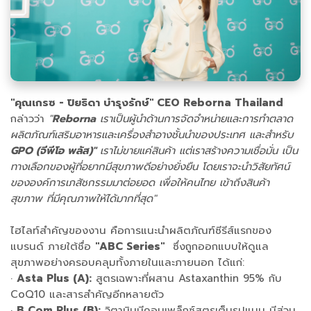
"คุณเกรซ - ปิยธิดา บำรุงรักษ์" CEO Reborna Thailand
กล่าวว่า
"
Reborna
เราเป็นผู้นำด้านการจัดจำหน่ายและการทำตลาด
ผลิตภัณฑ์เสริมอาหารและเครื่องสำอางชั้นนำของประเทศ และสำหรับ
GPO (จีพีโอ พลัส)"
เราไม่ขายแค่สินค้า แต่เราสร้างความเชื่อมั่น เป็น
ทางเลือกของผู้ที่อยากมีสุขภาพดีอย่างยั่งยืน โดยเราจะนำวิสัยทัศน์
ขององค์การเภสัชกรรมมาต่อยอด เพื่อให้คนไทย เข้าถึงสินค้า
สุขภาพ ที่มีคุณภาพให้ได้มากที่สุด"
ไฮไลท์สำคัญของงาน คือการแนะนำผลิตภัณฑ์ซีรีส์แรกของ
แบรนด์ ภายใต้ชื่อ
"ABC Series"
ซึ่งถูกออกแบบให้ดูแล
สุขภาพอย่างครอบคลุมทั้งภายในและภายนอก ได้แก่:
·
Asta Plus (A):
สูตรเฉพาะที่ผสาน Astaxanthin 95% กับ
CoQ10 และสารสำคัญอีกหลายตัว
·
B Com Plus (B):
วิตามินบีคอมเพล็กซ์สูตรเต็มรูปแบบ มีส่วน