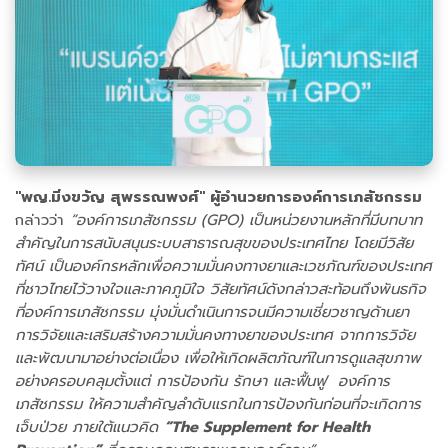
"พญ.มิ่งขวัญ สุพรรณพงศ์" ผู้อำนวยการองค์การเภสัชกรรม
กล่าวว่า
“องค์การเภสัชกรรม (GPO) เป็นหน่วยงานหลักที่มีบทบาท
สำคัญในการสนับสนุนระบบสาธารณสุขของประเทศไทย โดยมีวิสัย
ทัศน์ เป็นองค์กรหลักเพื่อความมั่นคงทางยาและเวชภัณฑ์ของประเทศ
ที่ชาวไทยไว้วางใจและภาคภูมิใจ วิสัยทัศน์ดังกล่าวสะท้อนถึงพันธกิจ
ที่องค์การเภสัชกรรม มุ่งมั่นดำเนินการจนมีความเชี่ยวชาญด้านยา
การวิจัยและเสริมสร้างความมั่นคงทางยาของประเทศ จากการวิจัย
และพัฒนามาอย่างต่อเนื่อง เพื่อให้เกิดผลิตภัณฑ์ในการดูแลสุขภาพ
อย่างครอบคลุมตั้งแต่ การป้องกัน รักษา และฟื้นฟู องค์การ
เภสัชกรรม ให้ความสำคัญลำดับแรกในการป้องกันก่อนที่จะเกิดการ
เจ็บป่วย ภายใต้แนวคิด
“The Supplement for Health