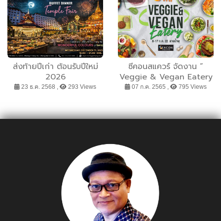
ส่งท้ายปีเก่า ต้อนรับปีใหม่
ซีคอนสแควร์ จัดงาน “
2026
Veggie & Vegan Eatery
” เอาใจคนรักสุขภาพคัดสรร
23 ธ.ค. 2568 ,
293 Views
07 ก.ค. 2565 ,
795 Views
อาหารและสินค้า “กินดี อยู่ดี
ใช้ดี”