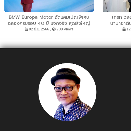
BMW Europa Motor จัดแคมเปญพิเศษ
เกรท วอล
ฉลองครบรอบ 40 ปี แจกจริง สุดยิ่งใหญ่
นานาชาติป
ทองคำ 40 บาท มูลค่ากว่า 1.2 ล้าน!!!
ธรรมศาสตร์
02 มิ.ย. 2566 ,
708 Views
12 
ทางการเรียนร
นักศึกษา พร้