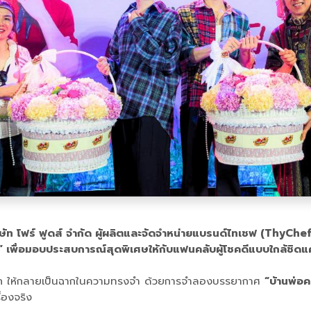
ษัท โฟร์ ฟูดส์ จำกัด ผู้ผลิตและจัดจำหน่ายแบรนด์ไทเชฟ (ThyChef)
” เพื่อมอบประสบการณ์สุดพิเศษให้กับแฟนคลับผู้โชคดีแบบใกล้ชิดแค่
รนายก ให้กลายเป็นฉากในความทรงจำ ด้วยการจำลองบรรยากาศ
“บ้านพ่อค
่องจริง