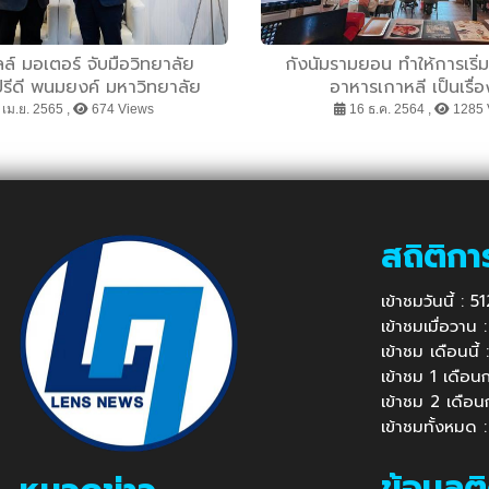
ล์ มอเตอร์ จับมือวิทยาลัย
กังนัมรามยอน ทำให้การเริ่ม
รีดี พนมยงค์ มหาวิทยาลัย
อาหารเกาหลี เป็นเรื่อ
 เซ็น MOU ผนึกความร่วมมือ
เม.ย. 2565 ,
674 Views
16 ธ.ค. 2564 ,
1285 
ู้และเสริมสร้างประสบการณ์ให้
อมเปิดประตูสู่โลกการทำงานใน
อนาคต
สถิติกา
เข้าชมวันนี้ : 
เข้าชมเมื่อวาน
เข้าชม เดือนนี
เข้าชม 1 เดือ
เข้าชม 2 เดือ
เข้าชมทั้งหมด
ข้อมูลต