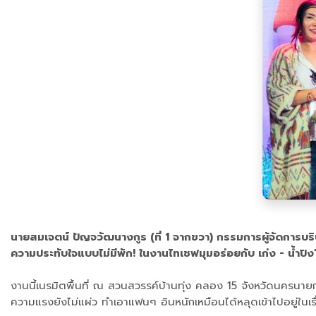
นายสมเจตน์ ปัญจวัฒนางกูร (ที่ 1 จากขวา) กรรมการผู้จัดการบริ
ความประทับใจแบบไม่มีพัก! ในงานไทเชฟมุมอร่อยกับ เก่ง - น้ำปิง
งานนี้เนรมิตพื้นที่ ณ สวนสวรรค์บ้านทุ่ง คลอง 15 จังหวัดนค
ความแรงยังไม่แผ่ว ทำเอาแฟนๆ อินหนักเหมือนได้หลุดเข้าไปอยู่ในเรื