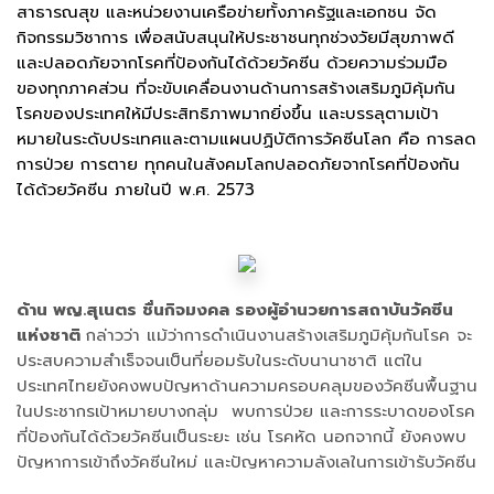
สาธารณสุข และหน่วยงานเครือข่ายทั้งภาครัฐและเอกชน จัด
กิจกรรมวิชาการ เพื่อสนับสนุนให้ประชาชนทุกช่วงวัยมีสุขภาพดี
และปลอดภัยจากโรคที่ป้องกันได้ด้วยวัคซีน ด้วยความร่วมมือ
ของทุกภาคส่วน ที่จะขับเคลื่อนงานด้านการสร้างเสริมภูมิคุ้มกัน
โรคของประเทศให้มีประสิทธิภาพมากยิ่งขึ้น และบรรลุตามเป้า
หมายในระดับประเทศและตามแผนปฏิบัติการวัคซีนโลก คือ การลด
การป่วย การตาย ทุกคนในสังคมโลกปลอดภัยจากโรคที่ป้องกัน
ได้ด้วยวัคซีน ภายในปี พ.ศ. 2573
ด้าน พญ.สุเนตร ชื่นกิจมงคล รองผู้อำนวยการสถาบันวัคซีน
แห่งชาติ
กล่าวว่า แม้ว่าการดำเนินงานสร้างเสริมภูมิคุ้มกันโรค จะ
ประสบความสำเร็จจนเป็นที่ยอมรับในระดับนานาชาติ แต่ใน
ประเทศไทยยังคงพบปัญหาด้านความครอบคลุมของวัคซีนพื้นฐาน
ในประชากรเป้าหมายบางกลุ่ม พบการป่วย และการระบาดของโรค
ที่ป้องกันได้ด้วยวัคซีนเป็นระยะ เช่น โรคหัด นอกจากนี้ ยังคงพบ
ปัญหาการเข้าถึงวัคซีนใหม่ และปัญหาความลังเลในการเข้ารับวัคซีน