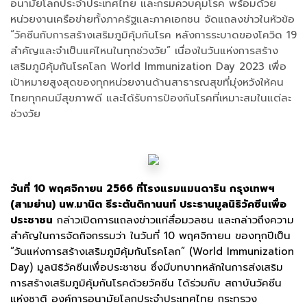
อนามัยโลกประจำประเทศไทย และกรมควบคุมโรค พร้อมด้วย
หน่วยงานเครือข่ายทั้งภาครัฐและภาคเอกชน จัดแถลงข่าวในหัวข้อ
“วัคซีนกับการสร้างเสริมภูมิคุ้มกันโรค หลังการระบาดของโควิด 19
สำคัญและจำเป็นแค่ไหนในทุกช่วงวัย” เนื่องในวันแห่งการสร้าง
เสริมภูมิคุ้มกันโรคโลก World Immunization Day 2023 เพื่อ
เป้าหมายสูงสุดของทุกหน่วยงานด้านสาธารณสุขที่มุ่งหวังให้คน
ไทยทุกคนมีสุขภาพดี และได้รับการป้องกันโรคที่เหมาะสมในแต่ละ
ช่วงวัย
วันที่ 10 พฤศจิกายน 2566 ที่โรงแรมแมนดาริน กรุงเทพฯ
(สามย่าน) นพ.มานิต ธีระตันติกานนท์ ประธานมูลนิธิวัคซีนเพื่อ
ประชาชน
กล่าวเปิดการแถลงข่าวแก่สื่อมวลชน และกล่าวถึงความ
สำคัญในการจัดกิจกรรมว่า ในวันที่ 10 พฤศจิกายน ของทุกปีเป็น
“วันแห่งการสร้างเสริมภูมิคุ้มกันโรคโลก” (World Immunization
Day) มูลนิธิวัคซีนเพื่อประชาชน ซึ่งมีบทบาทหลักในการส่งเสริม
การสร้างเสริมภูมิคุ้มกันโรคด้วยวัคซีน ได้ร่วมกับ สถาบันวัคซีน
แห่งชาติ องค์การอนามัยโลกประจำประเทศไทย กระทรวง