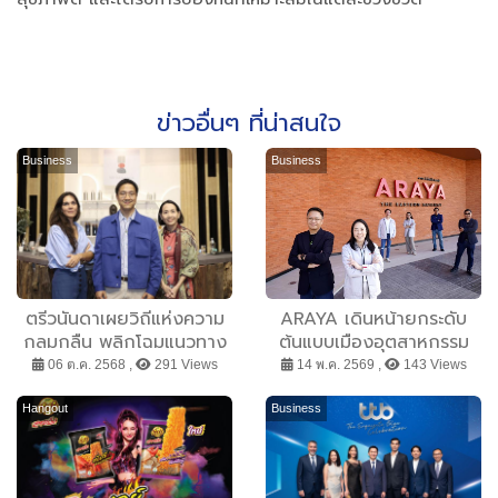
ข่าวอื่นๆ ที่น่าสนใจ
Business
Business
ตรีวนันดาเผยวิถีแห่งความ
ARAYA เดินหน้ายกระดับ
กลมกลืน พลิกโฉมแนวทาง
ต้นแบบเมืองอุตสาหกรรม
การใช้ชีวิตคุณภาพในอนาคต
อัจฉริยะ ผนึก AIS นำ 5G
06 ต.ค. 2568 ,
291 Views
14 พ.ค. 2569 ,
143 Views
เสริมแกร่งโครงสร้างพื้นฐาน
ดิจิทัล
Hangout
Business