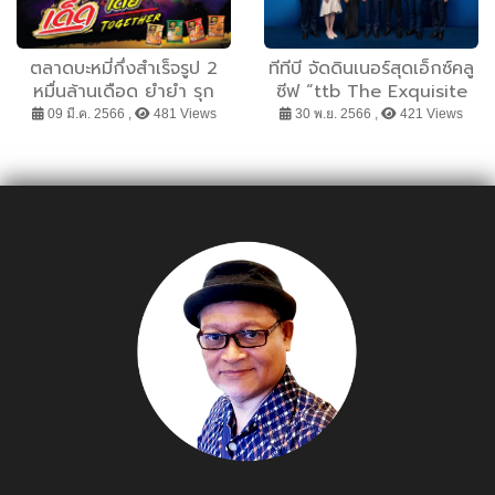
ตลาดบะหมี่กึ่งสำเร็จรูป 2
ทีทีบี จัดดินเนอร์สุดเอ็กซ์คลู
หมื่นล้านเดือด ยำยำ รุก
ซีฟ “ttb The Exquisite
ตลาด ปรับโฉม ออกรสใหม่
Blue Celebration”
09 มี.ค. 2566 ,
481 Views
30 พ.ย. 2566 ,
421 Views
เปิดแผนรุกแบบ 360 องศา
ขอบคุณลูกค้า ตอกย้ำความ
ทุ่มงบ 70 ล้าน กับ ยำยำ
เป็นพันธมิตรทางธุรกิจที่
สูตรเด็ด พร้อมดึง โบกี้ไล
แข็งแกร่ง
อ้อน เป็นพรีเซ็นเตอร์คนใหม่
วางเป้าปี 66 โตก้าวกระโดด
+22%