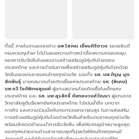
ทั้งนี้ ภายในงานแถลงข่าว
นพ.โสภณ เอี่ยมศิริถาวร
รองอธิบดี
กรมควบคุมโรค
ได้นำเสนอความก้าวหน้าเรื่องความครอบคลุม
ของการรับวัคซีนในแผนงานสร้างเสริมภูมิคุ้มกันโรคของ
ประเทศไทย และการดำเนินการเพื่อสร้างเสริมภูมิคุ้มกันโรคด้วย
วัคซีนของประชาชนคนไทยทุกช่วงวัย รวมทั้ง
รศ. นพ.ภิรุญ มุต
สิกพันธุ์
นายกสมาคมโรคติดเชื้อแห่งประเทศไทย
รศ.
(พิเศษ)
นพ.ทวี โชติพิทยสุนนท์
ผู้แทนสมาคมโรคติดเชื้อในเด็กแห่ง
ประเทศไทย และ
รศ. นพ.สุรสิทธิ์ ชัยทองวงศ์วัฒนา
ผู้แทนราช
วิทยาลัยสูตินรีแพทย์แห่งประเทศไทย ได้เน้นย้ำถึง บทบาท
ภารกิจ และความร่วมมือกับกระทรวงสาธารณสุข ในการส่งเสริม
การสร้างเสริมภูมิคุ้มกันโรคด้วยวัคซีนสำหรับประชาชนทุกช่วงวัย
พร้อมอัปเดตคำแนะนำการฉีดวัคซีน เพื่อให้บรรลุเป้าหมายสูงสุด
ของทุกหน่วยงานด้านสาธารณสุขที่มุ่งหวังให้คนไทยทุกคนมี
สุขภาพดี และได้รับการป้องกันที่เหมาะสมในแต่ละช่วงชีวิต