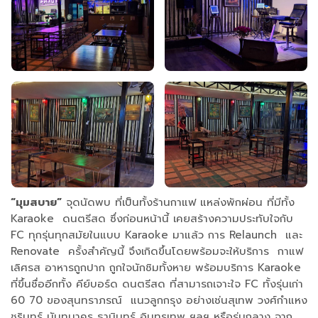
“มุมสบาย”
จุดนัดพบ ที่เป็นทั้งร้านกาแฟ แหล่งพักผ่อน ที่มีทั้ง
Karaoke ดนตรีสด ซึ่งก่อนหน้านี้ เคยสร้างความประทับใจกับ
FC ทุกรุ่นทุกสมัยในแบบ Karaoke มาแล้ว การ Relaunch และ
Renovate ครั้งสำคัญนี้ จึงเกิดขึ้นโดยพร้อมจะให้บริการ กาแฟ
เลิศรส อาหารถูกปาก ถูกใจนักชิมทั้งหาย พร้อมบริการ Karaoke
ที่ขึ้นชื่ออีกทั้ง คีย์บอร์ด ดนตรีสด ที่สามารถเจาะใจ FC ทั้งรุ่นเก่า
60 70 ของสุนทราภรณ์ แนวลูกกรุง อย่างเช่นสุเทพ วงศ์กำแหง
ชรินทร์ นันทนาคร ธานินทร์ อินทรเทพ ฯลฯ หรือรุ่นกลาง จาก