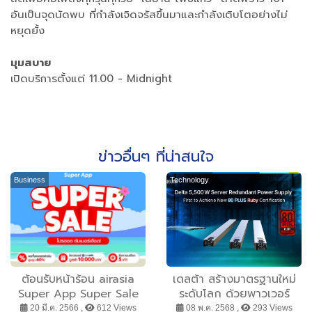
อันเป็นจุดนัดพบ ที่กำลังเจิดจรัสขึ้นมาและกำลังเติบโตอย่างไม่
หยุดยั้ง
มุมสบาย
เปิดบริการตั้งแต่ 11.00 - Midnight
ข่าวอื่นๆ ที่น่าสนใจ
Business
Technology
ต้อนรับหน้าร้อน airasia
เดลต้า สร้างมาตรฐานใหม่
Super App Super Sale
ระดับโลก ด้วยพาวเวอร์
ลดหนัก SUPER SUMMER
ซัพพลายเซิร์ฟเวอร์ ขนาด
20 มี.ค. 2566 ,
612 Views
08 พ.ค. 2568 ,
293 Views