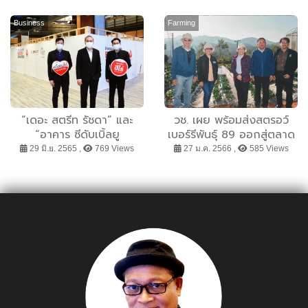
SALE โปรฮอต ซัมเมอร์
5500 วัตต์ ที่ผ่านการรับรอง
เดือด! แจกจุกประจำเดือน
80 PLUS® Ruby ผลิตจาก
Business
Farming
มีนาคม
ประเทศไทย
“เดอะ สตรีท รัชดา” และ
วช. เผย พร้อมส่งสตรอว์
“อาคาร ซีดับเบิ้ลยู
เบอร์รีพันธุ์ 89 ออกสู่ตลาด
ทาวเวอร์” ส่งมอบโลหิตให้
ปีหน้า
29 มิ.ย. 2565 ,
769 Views
27 ม.ค. 2566 ,
585 Views
สภากาชาดไทย ในกิจกรรม
“BLOOD DONATION” ครั้ง
ที่ 25