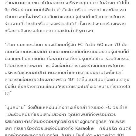
ส่วนอนาคตและแนวโน้มของการบริหารกลุ่มสบายในช่วงต่อไปนั้น
กิตติพันธ์วาดแผนให้ฟังว่า กำลังจัดเตรียม event และกิจกรรม
ด้านต่างๆทั้งสำหรับคนวัยเก๋าและคนรุ่นใหม่ที่จะมีแนวทางในการ
ร่วมงานที่ต่างกันหรืออาจจะร่วมกันได้ ทั้งการประกวดร้องเพลง
หรืองานกิจกรรมในเทศกาลและวันสำคัญต่างๆ
"ด้วย connection ของตัวผมที่รู้จัก FC ในวัย 60 และ 70 นัก
ดนตรีและคนร่วมสมัย มากมายผนวกกับทีมงานของคนรุ่นใหม่ก็มี
connection เช่นกัน ที่จะสามารถดึงคนรุ่นใหม่เข้ามาร่วมกิจกรรม
ได้อย่างหลากหลาย เราจึงเชื่อมั่นว่าเราจะสร้างศักยภาพในการ
บริหารในช่วงต่อไปได้ ผนวกกับทำเลการค้าของย่านโพธิ์แก้วที่
สามารถเชื่อมต่อไปยังลาดพร้าว 101 ได้ก็มีแนวโน้มที่จะเติบโตสูง
ยิ่งขึ้น ซึ่งสร้างความเชื่อมั่นให้เราว่าเราจะไปถึงเป้าหมายที่เราวางไว้
ได้”
“มุมสบาย” จึงเป็นแหล่งบันเทิงทางเลือกสำคัญของ FC วัยเก๋าส์
และร่วมสมัยที่ชอบเสาะแสวงหา จุดนัดพบที่ถึงพร้อมด้วย
รสชาติอาหารที่สนองตอบทุกวัยได้อย่างถูกปากถูกรส กาแฟรส
เลิศ ครบเครื่องด้วยแหล่งบันเทิงทั้ง Karaoke คีย์บอร์ด ดนตรี
สดเพื่อคอเพลงทุกรุ่นทุกวัย ในย่าน โพธิ์แก้ว -ลาดพร้าว 101