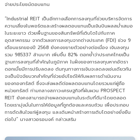
จ่ายประโยชน์ตอบแทน
“Industrial REIT เป็นอีกทางเลือกการลงทุนที่ช่วยบริหารจัดการ
ความเสี่ยงในพอร์ตและสร้างผลตอบแทนเป็นเงินปันผลสม่ำเสมอ
ในระยะยาว ด้วยพื้นฐานของสินทรัพย์ที่เติบโตไปกับภาค
อุตสาหกรรม จากตัวเลขการลงทุนจากต่างประเทศ (FDI) ช่วง 9
เดือนแรกของปี 2568 ยังคงขยายตัวอย่างต่อเนื่อง เงินลงทุน
รวม 985337 ล้านบาท เพิ่มขึ้น 82% ตอกย้ำว่าประเทศไทยเป็น
ฐานการลงทุนที่สำคัญในภูมิภาค ในฝั่งของการลงทุนหากอัตรา
ดอกเบี้ยมีการปรับลดลง ต้นทุนทางการเงินจะลดลงเช่นเดียวกัน
จะเป็นปัจจัยบวกสำคัญที่ช่วยอัปไซด์ให้กับผลการดำเนินงาน
ของกองทรัสต์ ซึ่งจะส่งผลดีต่อผลตอบแทนโดยรวมแก่ผู้ถือ
หน่วยทรัสต์ ท่ามกลางสภาวะเศรษฐกิจที่ผันผวน PROSPECT
REIT ยังคงสามารถจ่ายผลตอบแทนในระดับที่ดีมาโดยตลอด
โดยเรามุ่งมั่นในการให้ข้อมูลที่ถูกต้องและครบถ้วน เพื่อประกอบ
การตัดสินใจแก่ผู้ลงทุน และเดินหน้าสร้างการเติบโตอย่างยั่งยืน
ต่อไป” นางสาวอรอนงค์ กล่าวเสริม