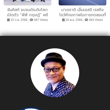
ซันคิสท์ แบรนด์ระดับโลก
มาเซราติ เอ็มเอสจี เรสซิ่ง
เปิดตัว “พีพี กฤษฏ์” พรี
โชว์ศักยภาพในการทดสอบที่
เซนเตอร์ของนมซันคิสท์พิส
บาเลนเซีย ก่อนลงชิงชัยใน
15 ก.ค. 2566 ,
487 Views
20 พ.ย. 2566 ,
483 Views
ทาชิโออย่างเป็นทางการ รุก
ฟอร์มูลา อี ซีซัน 10
ตลาดนมพืช มุ่งมั่นขยาย
ตลาดสินค้าสุขภาพไทย
เติบโตอย่างต่อเนื่อง