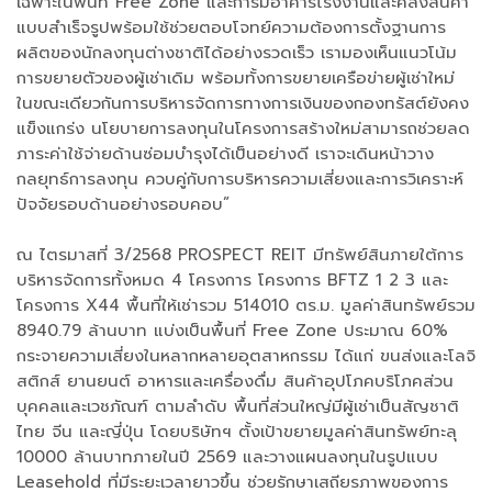
เฉพาะในพื้นที่ Free Zone และการมีอาคารโรงงานและคลังสินค้า
แบบสำเร็จรูปพร้อมใช้ช่วยตอบโจทย์ความต้องการตั้งฐานการ
ผลิตของนักลงทุนต่างชาติได้อย่างรวดเร็ว เรามองเห็นแนวโน้ม
การขยายตัวของผู้เช่าเดิม พร้อมทั้งการขยายเครือข่ายผู้เช่าใหม่
ในขณะเดียวกันการบริหารจัดการทางการเงินของกองทรัสต์ยังคง
แข็งแกร่ง นโยบายการลงทุนในโครงการสร้างใหม่สามารถช่วยลด
ภาระค่าใช้จ่ายด้านซ่อมบำรุงได้เป็นอย่างดี เราจะเดินหน้าวาง
กลยุทธ์การลงทุน ควบคู่กับการบริหารความเสี่ยงและการวิเคราะห์
ปัจจัยรอบด้านอย่างรอบคอบ”
ณ ไตรมาสที่ 3/2568 PROSPECT REIT มีทรัพย์สินภายใต้การ
บริหารจัดการทั้งหมด 4 โครงการ โครงการ BFTZ 1 2 3 และ
โครงการ X44 พื้นที่ให้เช่ารวม 514010 ตร.ม. มูลค่าสินทรัพย์รวม
8940.79 ล้านบาท แบ่งเป็นพื้นที่ Free Zone ประมาณ 60%
กระจายความเสี่ยงในหลากหลายอุตสาหกรรม ได้แก่ ขนส่งและโลจิ
สติกส์ ยานยนต์ อาหารและเครื่องดื่ม สินค้าอุปโภคบริโภคส่วน
บุคคลและเวชภัณฑ์ ตามลำดับ พื้นที่ส่วนใหญ่มีผู้เช่าเป็นสัญชาติ
ไทย จีน และญี่ปุ่น โดยบริษัทฯ ตั้งเป้าขยายมูลค่าสินทรัพย์ทะลุ
10000 ล้านบาทภายในปี 2569 และวางแผนลงทุนในรูปแบบ
Leasehold ที่มีระยะเวลายาวขึ้น ช่วยรักษาเสถียรภาพของการ