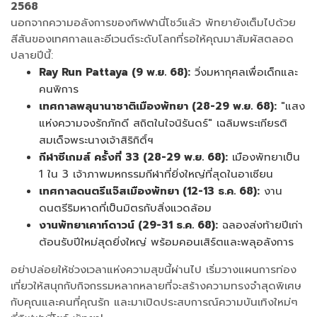
2568
นอกจากความอลังการของทิฟฟานี่โชว์แล้ว พัทยายังเต็มไปด้วย
สีสันของเทศกาลและอีเวนต์ระดับโลกที่รอให้คุณมาสัมผัสตลอด
ปลายปีนี้:
Ray Run Pattaya (9 พ.ย. 68):
วิ่งมหากุศลเพื่อเด็กและ
คนพิการ
เทศกาลพลุนานาชาติเมืองพัทยา (28-29 พ.ย. 68):
"แสง
แห่งความจงรักภักดี สถิตในใจนิรันดร์" เฉลิมพระเกียรติ
สมเด็จพระนางเจ้าสิริกิติ์ฯ
กีฬาซีเกมส์ ครั้งที่ 33 (28-29 พ.ย. 68):
เมืองพัทยาเป็น
1 ใน 3 เจ้าภาพมหกรรมกีฬาที่ยิ่งใหญ่ที่สุดในอาเซียน
เทศกาลดนตรีแจ๊สเมืองพัทยา (12-13 ธ.ค. 68):
งาน
ดนตรีริมหาดที่เป็นมิตรกับสิ่งแวดล้อม
งานพัทยาเคาท์ดาวน์ (29-31 ธ.ค. 68):
ฉลองส่งท้ายปีเก่า
ต้อนรับปีใหม่สุดยิ่งใหญ่ พร้อมคอนเสิร์ตและพลุอลังการ
อย่าปล่อยให้ช่วงเวลาแห่งความสุขนี้ผ่านไป เริ่มวางแผนการท่อง
เที่ยวให้สนุกกับกิจกรรมหลากหลายที่จะสร้างความทรงจำสุดพิเศษ
กับคุณและคนที่คุณรัก และมาเปิดประสบการณ์ความบันเทิงใหม่ๆ