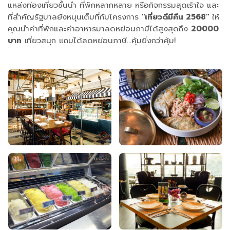
แหล่งท่องเที่ยวชั้นนำ ที่พักหลากหลาย หรือกิจกรรมสุดเร้าใจ และ
ที่สำคัญรัฐบาลยังหนุนเต็มที่กับโครงการ
"เที่ยวดีมีคืน 2568"
ให้
คุณนำค่าที่พักและค่าอาหารมาลดหย่อนภาษีได้สูงสุดถึง
20000
บาท
เที่ยวสนุก แถมได้ลดหย่อนภาษี...คุ้มยิ่งกว่าคุ้ม!