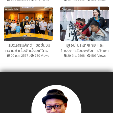
ความจำเป็นเร่งด่วนของการ
ฟุตบอลประเพณี
บริจาคผิวหนังเพื่อต่อลม
ธรรมศาสตร์-จุฬาฯ ครั้งที่
Automobile
Business
หายใจให้เพื่อนมนุษย์ พร้อม
75 เตรียมพบกับความยิ่ง
ส่ง “วาสลีน ปิโตรเลียม เจล
ใหญ่ งานนี้ช้างชนช้าง!!!
ลี่ ลิมิเต็ด อิดิชัน” ทุกการซื้อ
1 กระปุกร่วมบริจาค 1 บาท
ระดมทุนสนับสนุน
สภากาชาดไทย
“รมว.เสริมศักดิ์” ขอชื่นชม
ยูโอบี ประเทศไทย และ
ความสำเร็จนักเจ็ตสกีไทย!!!
โครงการร้อยพลังการศึกษา
ศึก “สยามวอเตอร์คราฟ -
เดินหน้าสร้างความ
09 ก.ค. 2567 ,
730 Views
20 มิ.ย. 2568 ,
503 Views
ดับเบิลยู จีพี วัน วอเตอร์เจ็ต
เปลี่ยนแปลงในห้องเรียนห่าง
เอเชี่ยน แชมเปี้ยนชิพส์
ไกล ชี้ผลสัมฤทธิ์จริงจากการ
2024”
เรียนรู้ดิจิทัล