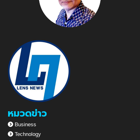
หมวดข่าว
Business
Technology