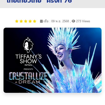
”ไทยเที่ยวไทย” ครั้งที่ 76
เมื่อ : 09 พ.ย. 2568 ,
273 Views