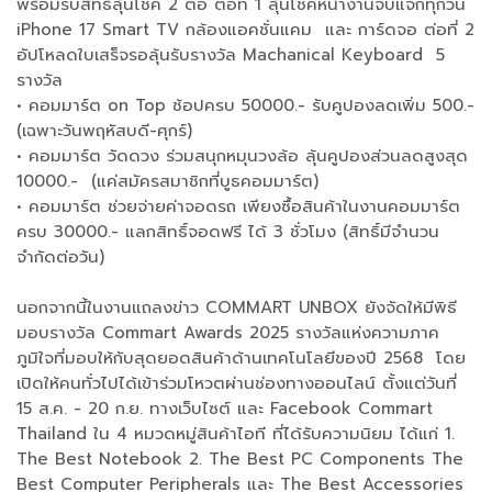
พร้อมรับสิทธิ์ลุ้นโชค 2 ต่อ ต่อที่ 1 ลุ้นโชคหน้างานจับแจกทุกวัน
iPhone 17 Smart TV กล้องแอคชั่นแคม และ การ์ดจอ ต่อที่ 2
อัปโหลดใบเสร็จรอลุ้นรับรางวัล Machanical Keyboard 5
รางวัล
• คอมมาร์ต on Top ช้อปครบ 50000.- รับคูปองลดเพิ่ม 500.-
(เฉพาะวันพฤหัสบดี-ศุกร์)
• คอมมาร์ต วัดดวง ร่วมสนุกหมุนวงล้อ ลุ้นคูปองส่วนลดสูงสุด
10000.- (แค่สมัครสมาชิกที่บูธคอมมาร์ต)
• คอมมาร์ต ช่วยจ่ายค่าจอดรถ เพียงซื้อสินค้าในงานคอมมาร์ต
ครบ 30000.- แลกสิทธิ์จอดฟรี ได้ 3 ชั่วโมง (สิทธิ์มีจำนวน
จำกัดต่อวัน)
นอกจากนี้ในงานแถลงข่าว COMMART UNBOX ยังจัดให้มีพิธี
มอบรางวัล Commart Awards 2025 รางวัลแห่งความภาค
ภูมิใจที่มอบให้กับสุดยอดสินค้าด้านเทคโนโลยีของปี 2568 โดย
เปิดให้คนทั่วไปได้เข้าร่วมโหวตผ่านช่องทางออนไลน์ ตั้งแต่วันที่
15 ส.ค. - 20 ก.ย. ทางเว็บไซต์ และ Facebook Commart
Thailand ใน 4 หมวดหมู่สินค้าไอที ที่ได้รับความนิยม ได้แก่ 1.
The Best Notebook 2. The Best PC Components The
Best Computer Peripherals และ The Best Accessories