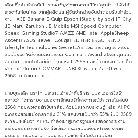
เลือกซื้อสินค้าไอทีเป็นของขวัญช่วงเทศกาลปีใหม่สุดล้ำมาให้ได้อัป
เกรดกันก่อนใคร จากผู้ผลิตและผู้จัดจำหน่ายชั้นนำตอบรับเข้าร่วม
งาน ACE Banana E-Quip Epson iStudio by spvi IT City
JIB Maru Zarukon JIB Mobile MSI Speed Computer
Speed Gaming Studio7 AJAZZ AMD Intel AppleSheep
Ascenti ASUS Bewell Cougar EDIFIER ERGOTREND
Lifestyle Technologies SecretLAB และ เครดิตบูโร พร้อม
กันนี้ยังจัดให้มีงานมอบรางวัล Commart Award 2025 สุดยอด
สินค้าด้านเทคโนโลยีที่ดีที่สุดแห่งปี 2568 และนำมาให้จับต้องเป็น
เจ้าของได้ในงาน COMMART UNBOX พบกัน 27-30 พ.ย.
2568 ณ ไบเทคบางนา
นายบุญเลิศ นราไท ประธานเจ้าหน้าที่บริหาร บมจ.เออาร์ไอพี
กล่าวว่า “จากรายงานของการ์ทเนอร์ที่คาดการณ์ว่า ภายในสิ้นปี
2568 คอมพิวเตอร์ที่ขับเคลื่อนด้วยปัญญาประดิษฐ์ หรือ AI PC
จะครองส่วนแบ่งตลาดถึง 31% และเพิ่มเป็นกว่า 55% ในปี 2569
สะท้อนให้เห็นว่า AI PC กำลังเข้าสู่มาตรฐานใหม่ของการใช้งาน
เครื่องพีซีอย่างแท้จริง ซึ่งเชื่อว่ากระแสนี้จะส่งผลโดยตรงต่อ
บรรยากาศของงาน คอมมาร์ตที่จะเกิดขึ้นในปลายเดือน