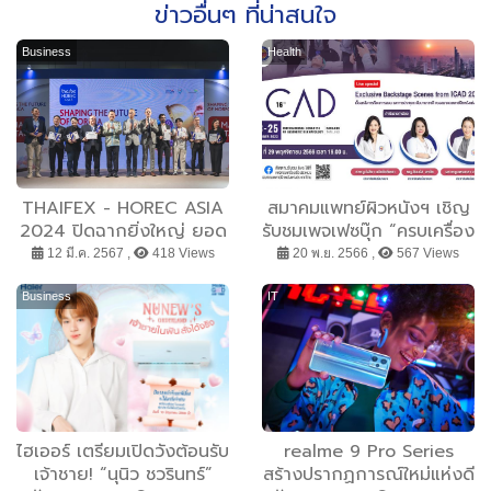
ข่าวอื่นๆ ที่น่าสนใจ
Business
Health
THAIFEX - HOREC ASIA
สมาคมแพทย์ผิวหนังฯ เชิญ
2024 ปิดฉากยิ่งใหญ่ ยอด
รับชมเพจเฟซบุ๊ก “ครบเครื่อง
สั่งซื้อทะลุกว่า 3600 ล้าน
เรื่องผิวหนัง” ใน...EP. Live
12 มี.ค. 2567 ,
418 Views
20 พ.ย. 2566 ,
567 Views
บาท ผู้ประกอบการปลื้มแม้จัด
Special ...ICAD2023
ครั้งแรก ผลตอบรับดีเกิน
“Exclusive Backstage
Business
IT
คาด
Scenes from ICAD
2023”
ไฮเออร์ เตรียมเปิดวังต้อนรับ
realme 9 Pro Series
เจ้าชาย! “นุนิว ชวรินทร์”
สร้างปรากฏการณ์ใหม่แห่งดี