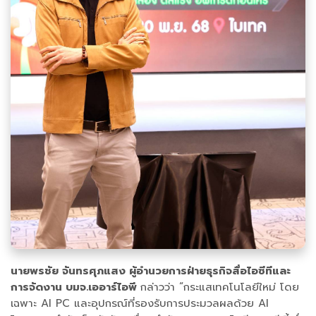
นายพรชัย จันทรศุภแสง ผู้อำนวยการฝ่ายธุรกิจสื่อไอซีทีและ
การจัดงาน บมจ.เออาร์ไอพี
กล่าวว่า “กระแสเทคโนโลยีใหม่ โดย
เฉพาะ AI PC และอุปกรณ์ที่รองรับการประมวลผลด้วย AI