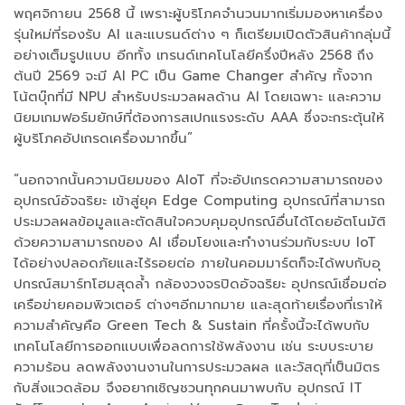
พฤศจิกายน 2568 นี้ เพราะผู้บริโภคจำนวนมากเริ่มมองหาเครื่อง
รุ่นใหม่ที่รองรับ AI และแบรนด์ต่าง ๆ ก็เตรียมเปิดตัวสินค้ากลุ่มนี้
อย่างเต็มรูปแบบ อีกทั้ง เทรนด์เทคโนโลยีครึ่งปีหลัง 2568 ถึง
ต้นปี 2569 จะมี AI PC เป็น Game Changer สำคัญ ทั้งจาก
โน้ตบุ๊กที่มี NPU สำหรับประมวลผลด้าน AI โดยเฉพาะ และความ
นิยมเกมฟอร์มยักษ์ที่ต้องการสเปกแรงระดับ AAA ซึ่งจะกระตุ้นให้
ผู้บริโภคอัปเกรดเครื่องมากขึ้น”
“นอกจากนั้นความนิยมของ AIoT ที่จะอัปเกรดความสามารถของ
อุปกรณ์อัจฉริยะ เข้าสู่ยุค Edge Computing อุปกรณ์ที่สามารถ
ประมวลผลข้อมูลและตัดสินใจควบคุมอุปกรณ์อื่นได้โดยอัตโนมัติ
ด้วยความสามารถของ AI เชื่อมโยงและทำงานร่วมกับระบบ IoT
ได้อย่างปลอดภัยและไร้รอยต่อ ภายในคอมมาร์ตก็จะได้พบกับอุ
ปกรณ์สมาร์ทโฮมสุดล้ำ กล้องวงจรปิดอัจฉริยะ อุปกรณ์เชื่อมต่อ
เครือข่ายคอมพิวเตอร์ ต่างๆอีกมากมาย และสุดท้ายเรื่องที่เราให้
ความสำคัญคือ Green Tech & Sustain ที่ครั้งนี้จะได้พบกับ
เทคโนโลยีการออกแบบเพื่อลดการใช้พลังงาน เช่น ระบบระบาย
ความร้อน ลดพลังงานงานในการประมวลผล และวัสดุที่เป็นมิตร
กับสิ่งแวดล้อม จึงอยากเชิญชวนทุกคนมาพบกับ อุปกรณ์ IT