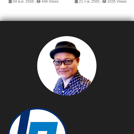
พร้อมเสิร์ฟโมเมนต์สุดประทับ
ไซน์สมาร์ตโฟน ตื่นตาฝาหลัง
04 พ.ค. 2568 ,
446 Views
21 ก.พ. 2565 ,
1035 Views
ใจ ในกิจกรรม Haier Good
เปลี่ยนสีได้กับ Light Shift
Air Time “NuNew’s
Design
Orderland เจ้าชายในฝัน
สั่งได้จริง”