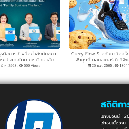
รกิจการค้าผนึกกำลังกับสภา
Curry Flow 9 กลับมาอีกครั้ง
ห่งประเทศไทย มหาวิทยาลัย
ฟ้าคุกกี้ มอนสเตอร์ ในสีพ
ทย และตลาดหลักทรัพย์แห่ง
Cookies
มี.ค. 2568 ,
500 Views
25 ม.ค. 2565 ,
1304 
ย ร่วมลงนาม MOU โครงการ
y Business Thailand”
สถิติกา
เข้าชมวันนี้ :
เข้าชมเมื่อวาน