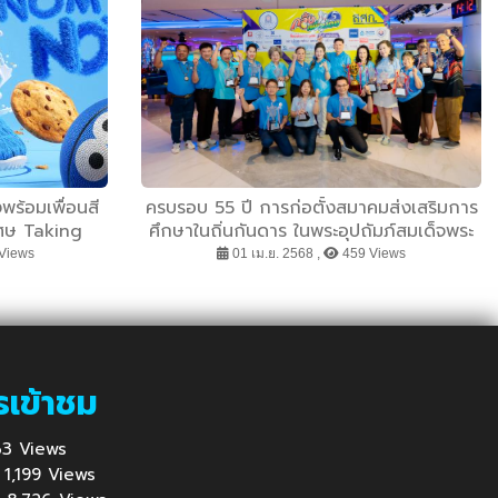
พร้อมเพื่อนสี
ครบรอบ 55 ปี การก่อตั้งสมาคมส่งเสริมการ
ิเศษ Taking
ศึกษาในถิ่นกันดาร ในพระอุปถัมภ์สมเด็จพระ
ศรีนครินทราบรมราชชนนี จัดโบว์ลิ่งการกุศล
Views
01 เม.ย. 2568 ,
459 Views
“กลิ้งเพื่อน้อง ครั้งที่ 5”
รเข้าชม
 263 Views
 : 1,199 Views