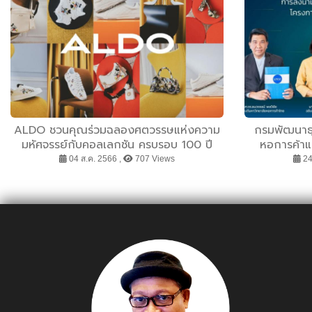
ALDO ชวนคุณร่วมฉลองศตวรรษแห่งความ
กรมพัฒนาธุ
มหัศจรรย์กับคอลเลกชัน ครบรอบ 100 ปี
หอการค้าแ
Disney x ALDO
หอการค้าไ
04 ส.ค. 2566 ,
707 Views
24 
ประเทศไท
“Famil