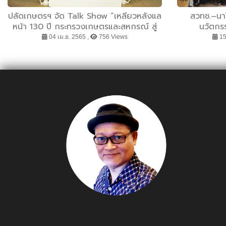
ปลัดเกษตรฯ จัด Talk Show “เหลียวหลังแล
สวทช.–นาโ
หน้า 130 ปี กระทรวงเกษตรและสหกรณ์ สู่
นวัตกร
Next Normal” เล่าประวัติความเป็นมา และ
วิทยาศาสตร์”
04 เม.ย. 2565 ,
756 Views
15
การวางรากฐานการทำงานปัจจุบันและใน
อนาคต ตั้งเป้าผลักดันให้ไทยเป็น 1 ใน 7
ประเทศสำคัญของผู้ส่งออกสินค้าเกษตรและ
เกษตรแปรรูปมูลค่าสูงของโลกภายในปี พ.ศ.
2580