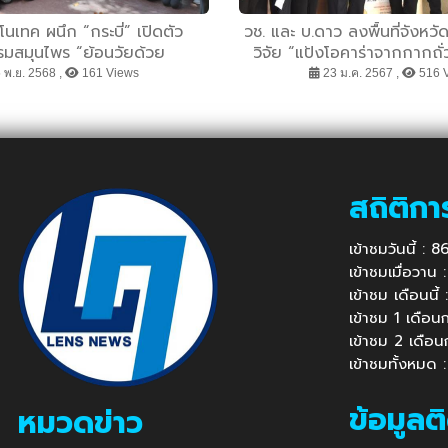
นเทค ผนึก “กระบี่” เปิดตัว
วช. และ บ.ดาว ลงพื้นที่จังหวั
รมสมุนไพร “ย้อนวัยด้วย
วิจัย “แป้งโอคาร่าจากกากถั
 ขับเคลื่อนสู่เมืองสุขภาพระดับ
ปัญหา Food waste เพื่อสั
 พ.ย. 2568 ,
161 Views
23 ม.ค. 2567 ,
516 
โลก
สถิติกา
เข้าชมวันนี้ :
เข้าชมเมื่อวาน
เข้าชม เดือนนี
เข้าชม 1 เดือ
เข้าชม 2 เดือ
เข้าชมทั้งหมด
ข้อมูลต
หมวดข่าว