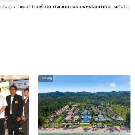
ละกลับสู่สภาวะปกติโดยเร็ววัน ดังเจตนารมณ์ของฮอนด้าในการเติบโต
Farming