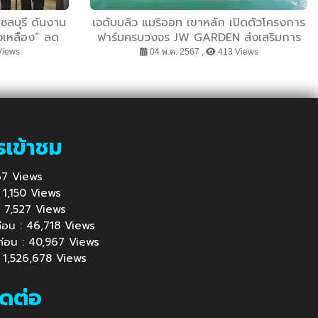
ดชลบุรี ดันงาน
เจดับบลิว แมริออท เขาหลัก เปิดตัวโครงการ
่วเหลือง” ลด
ฟาร์มครบวงจร JW GARDEN ส่งเสริมการ
งคมยั่งยืน
ท่องเที่ยวเชิงอนุรักษ์รูปแบบใหม่
Views
04 พ.ค. 2567 ,
413 Views
รเข้าชม
 867 Views
 : 1,150 Views
้ : 7,527 Views
นก่อน : 46,718 Views
นก่อน : 40,967 Views
 : 1,526,678 Views
ิดต่อ