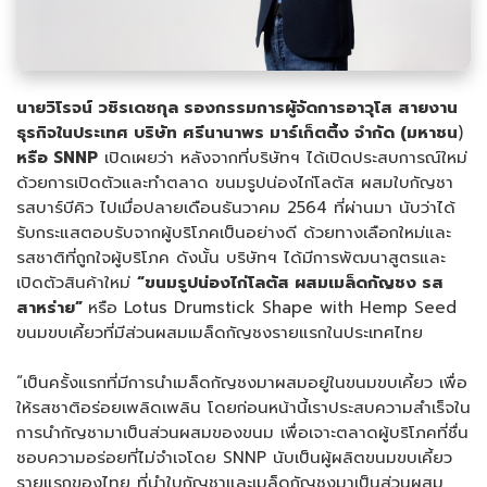
นายวิโรจน์ วชิรเดชกุล รองกรรมการผู้จัดการอาวุโส สายงาน
ธุรกิจในประเทศ บริษัท ศรีนานาพร มาร์เก็ตติ้ง จำกัด (มหาชน
)
หรือ
SNNP
เปิดเผยว่า หลังจากที่บริษัทฯ ได้เปิดประสบการณ์ใหม่
ด้วยการเปิดตัวและทำตลาด ขนมรูปน่องไก่โลตัส ผสมใบกัญชา
รสบาร์บีคิว ไปเมื่อปลายเดือนธันวาคม 2564 ที่ผ่านมา นับว่าได้
รับกระแสตอบรับจากผู้บริโภคเป็นอย่างดี ด้วยทางเลือกใหม่และ
รสชาติที่ถูกใจผู้บริโภค ดังนั้น บริษัทฯ ได้มีการพัฒนาสูตรและ
เปิดตัวสินค้าใหม่
“ขนมรูปน่องไก่
โลตัส ผสมเมล็ดกัญชง รส
สาหร่าย”
หรือ Lotus Drumstick Shape with Hemp Seed
ขนมขบเคี้ยวที่มีส่วนผสมเมล็ดกัญชงรายแรกในประเทศไทย
“เป็นครั้งแรกที่มีการนำเมล็ดกัญชงมาผสมอยู่ในขนมขบเคี้ยว เพื่อ
ให้รสชาติอร่อยเพลิดเพลิน โดยก่อนหน้านี้เราประสบความสำเร็จใน
การนำกัญชามาเป็นส่วนผสมของขนม เพื่อเจาะตลาดผู้บริโภคที่ชื่น
ชอบความอร่อยที่ไม่จำเจโดย SNNP นับเป็นผู้ผลิตขนมขบเคี้ยว
รายแรกของไทย ที่นำใบกัญชาและเมล็ดกัญชงมาเป็นส่วนผสม