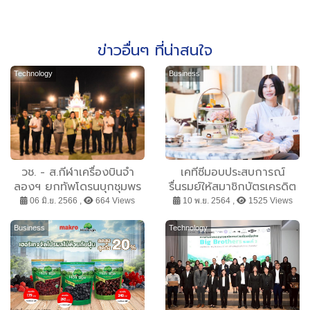
ข่าวอื่นๆ ที่น่าสนใจ
Technology
Business
วช. - ส.กีฬาเครื่องบินจำ
เคทีซีมอบประสบการณ์
ลองฯ ยกทัพโดรนบุกชุมพร
รื่นรมย์ให้สมาชิกบัตรเครดิต
จัดถ่ายทอดเทคโนโลยีโดรน
เคทีซี วีซ่า นั่งชิลจิบชายาม
06 มิ.ย. 2566 ,
664 Views
10 พ.ย. 2564 ,
1525 Views
แปรอักษรภาคใต้ ครั้งที่ 1
บ่ายที่ 8 โรงแรมชั้นนำ
พร้อมรับส่วนลดสูงสุด 25%
Business
Technology