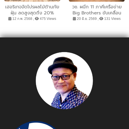
เฮอริเทจจัดโปรผลไม้ต้านภัย
วช. ผนึก 11 ภาคีเครือข่าย
ฝุ่น ลดสูงสุดถึง 20%
Big Brothers ขับเคลื่อน
“ชันโรง” สร้างป่า สร้าง
12 ก.พ. 2568 ,
475 Views
20 มิ.ย. 2569 ,
131 Views
เศรษฐกิจชุมชน สู่การพัฒนา
ที่ยั่งยืน