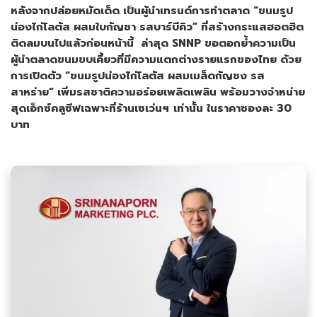
หลังจากปล่อยหมัดเด็ด เป็นผู้นำเทรนด์การทำตลาด “
ขนมรูป
น่องไก่โลตัส ผสมใบกัญชา รสบาร์บีคิว
” ที่สร้างกระแสฮอตฮิต
ติดลมบนไปแล้วก่อนหน้านี้ ล่าสุด
SNNP
ขอตอกย้ำความเป็น
ผู้นำตลาดขนมขบเคี้ยวที่มีความแตกต่างรายแรกของไทย ด้วย
การเปิดตัว “ขนมรูปน่องไก่
โลตัส ผสมเมล็ดกัญชง รส
สาหร่าย” เพิ่มรสชาติความอร่อยเพลิดเพลิน พร้อมวางจำหน่าย
สุด
เอ็กซ์คลูซีฟ
เฉพาะ
ที่ร้านเซเว่นฯ
เท่านั้น
ในราคาซองละ
30
บาท