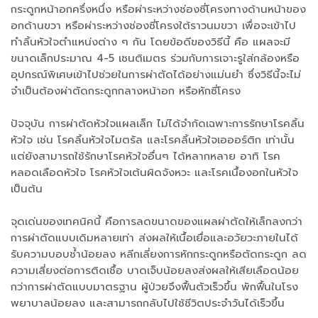
กระดูกหน้าอกครึ่งหนึ่ง หรือผ่าระหว่างช่องซี่โครงทางด้านหน้าของ
อกด้านขวา หรือผ่าระหว่างช่องซี่โครงใต้ราวนมขวา เพื่อจะเข้าไป
ทำลิ้นหัวใจตำแหน่งต่าง ๆ กัน โดยข้อดีของวิธีนี้ คือ แผลจะมี
ขนาดเล็กประมาณ 4-5 เซนติเมตร ร่วมกับการเจาะรูใส่กล้องหรือ
อุปกรณ์พิเศษเข้าไปช่วยในการผ่าตัดได้อย่างแม่นยำ ซึ่งวิธีนี้จะไม่
จำเป็นต้องผ่าตัดกระดูกกลางหน้าอก หรือหักซี่โครง
ปัจจุบัน การผ่าตัดหัวใจแผลเล็ก ไม่ได้จำกัดเฉพาะการรักษาโรคลิ้น
หัวใจ เช่น โรคลิ้นหัวใจไมตรัล และโรคลิ้นหัวใจเอออร์ติก เท่านั้น
แต่ยังสามารถใช้รักษาโรคหัวใจอื่นๆ ได้หลากหลาย อาทิ โรค
หลอดเลือดหัวใจ โรคหัวใจเต้นผิดจังหวะ และโรคเนื้องอกในหัวใจ
เป็นต้น
จุดเด่นของเทคนิคนี้ คือการลดขนาดของแผลผ่าตัดให้เล็กลงกว่า
การผ่าตัดแบบเดิมหลายเท่า ส่งผลให้เนื้อเยื่อและอวัยวะภายในได้
รับความบอบช้ำน้อยลง หลีกเลี่ยงการหักกระดูกหรือตัดกระดูก ลด
ความเสี่ยงต่อการติดเชื้อ บาดเจ็บน้อยลงส่งผลให้เสียเลือดน้อย
กว่าการผ่าตัดแบบมาตรฐาน ผู้ป่วยจึงฟื้นตัวเร็วขึ้น พักฟื้นในโรง
พยาบาลน้อยลง และสามารถกลับไปใช้ชีวิตประจำวันได้เร็วขึ้น