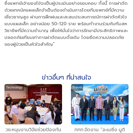
ซึ่งแพทย์เจ้าของไข้จะเป็นผู้ประเมินอย่างรอบคอบ ทั้งนี้ การผ่าตัด
ด้วยเทคนิคแผลเล็กจำเป็นต้องดำเนินการโดยทีมแพทย์ที่มีความ
เชี่ยวชาญสูง ผ่านการฝึกฝนและสะสมประสบการณ์การผ่าตัดหัวใจ
แบบแผลเล็ก อย่างน้อย 50-120 ราย พร้อมทำงานร่วมกับทีมสห
วิชาชีพที่มีความชำนาญ เพื่อให้มั่นใจว่าการรักษามีประสิทธิภาพและ
ปลอดภัยเทียบเท่าการผ่าตัดแบบดั้งเดิม โดยยึดความปลอดภัย
ของผู้ป่วยเป็นหัวใจสำคัญ”
ข่าวอื่นๆ ที่น่าสนใจ
Technology
Travel
วช.หนุนงานวิจัยช่วยป้องกัน
ททท.จัดงาน “อะเมซิ่ง มูติ