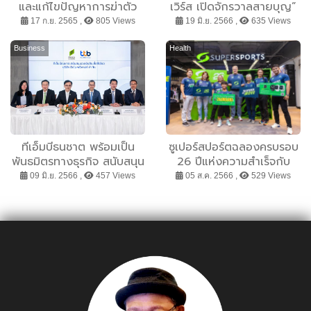
และแก้ไขปัญหาการฆ่าตัว
เวิร์ส เปิดจักรวาลสายบุญ”
ตาย ขยายผลโมเดลต้นแบบ
รวบรวมสุดยอดพลังบุญ
17 ก.ย. 2565 ,
805 Views
19 มิ.ย. 2566 ,
635 Views
25 จังหวัด เสริมภูมิคุ้มกันให้
ของเมืองไทยไว้ในงานเดียว
สังคม
Business
Health
ทีเอ็มบีธนชาต พร้อมเป็น
ซูเปอร์สปอร์ตฉลองครบรอบ
พันธมิตรทางธุรกิจ สนับสนุน
26 ปีแห่งความสำเร็จกับ
วงเงินสินเชื่อสีเขียว ต่อยอด
แคมเปญ ‘Together We
09 มิ.ย. 2566 ,
457 Views
05 ส.ค. 2566 ,
529 Views
ขยายกำลังการผลิตให้แก่
Move’ ส่งเสริมการสร้าง
บริษัท อินโน พรีคาสท์ จำกัด
สุขภาพที่ดีและใช้ชีวิตแบบแอ
สู่การเติบโตอย่างยั่งยืน
คทีฟ