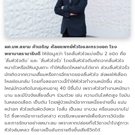
ผศ.นพ.สยาม ค้าเจริญ
ศัลยแพทย์หัวใจและทรวงอก โรง
พยาบาลรามาธิบดี
ให้ข้อมูลว่า โรคลิ้นหัวใจแบ่งเป็น 2 ชนิด คือ
‘ลิ้นหัวใจตีบ’ และ ‘ลิ้นหัวใจรั่ว’ โดยลิ้นหัวใจตีบเกิดจากลิ้นหัวใจ
หนาตัวหรือมีหินปูนเกาะ ทำให้เลือดไหลผ่านได้ยาก ส่วนลิ้นหัวใจรั่ว
มักเกิดจากความเสื่อมหรือการฉีกขาดของลิ้นหัวใจ ส่งผลให้เลือด
ไหลย้อนกลับ โดยทั้งสองภาวะนี้ทำให้หัวใจทำงานหนักขึ้น ส่วน
ใหญ่มักจะเกิดในกลุ่มคนอายุ 40 ปีขึ้นไป เพราะหัวใจทำงานหนักมา
นาน และมีปัจจัยเสี่ยงอื่นๆ ร่วมด้วย เช่น ความดันโลหิตสูง ไขมัน
ในหลอดเลือด เป็นต้น โดยผู้ป่วยมักมีอาการเหนื่อยง่ายขึ้น แน่น
หน้าอก หัวใจเต้นผิดจังหวะ ใจสั่น เป็นลม ขาบวม หรือนอนราบไม่
ได้ ซึ่งหากมีอาการดังกล่าว ควรรีบพบแพทย์เพื่อรับการวินิจฉัย
และการรักษาอย่างเหมาะสม เพราะหากปล่อยทิ้งไว้อาจนำไปสู่ภาวะ
หัวใจล้มเหลว ซึ่งอาจเป็นอันตรายถึงขั้นเสียชีวิตได้