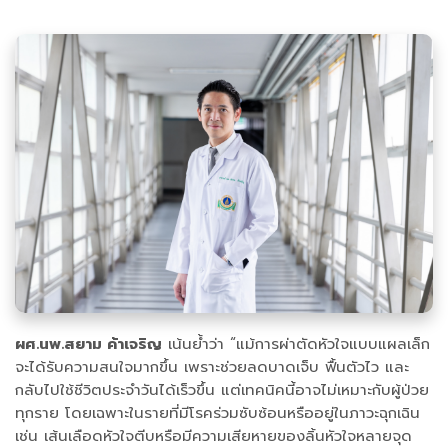
ผศ.นพ.สยาม ค้าเจริญ
เน้นย้ำว่า “แม้การผ่าตัดหัวใจแบบแผลเล็ก
จะได้รับความสนใจมากขึ้น เพราะช่วยลดบาดเจ็บ ฟื้นตัวไว และ
กลับไปใช้ชีวิตประจำวันได้เร็วขึ้น แต่เทคนิคนี้อาจไม่เหมาะกับผู้ป่วย
ทุกราย โดยเฉพาะในรายที่มีโรคร่วมซับซ้อนหรืออยู่ในภาวะฉุกเฉิน
เช่น เส้นเลือดหัวใจตีบหรือมีความเสียหายของลิ้นหัวใจหลายจุด